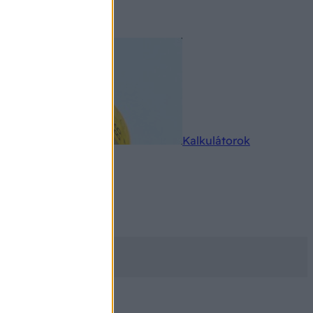
rkereső
Kalkulátorok