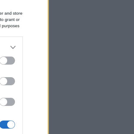
er and store
to grant or
ed purposes