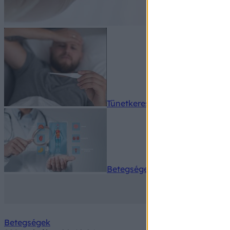
Tünetkereső
Betegségek A-Z
Betegségek