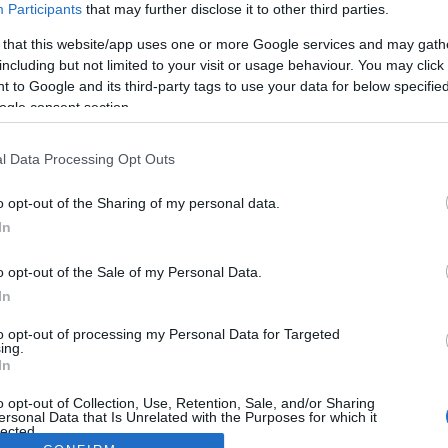
Participants
that may further disclose it to other third parties.
 that this website/app uses one or more Google services and may gath
including but not limited to your visit or usage behaviour. You may click 
 to Google and its third-party tags to use your data for below specifi
ogle consent section.
l Data Processing Opt Outs
o opt-out of the Sharing of my personal data.
In
o opt-out of the Sale of my Personal Data.
In
to opt-out of processing my Personal Data for Targeted
ing.
In
o opt-out of Collection, Use, Retention, Sale, and/or Sharing
ersonal Data that Is Unrelated with the Purposes for which it
lected.