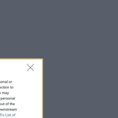
sonal or
ection to
ou may
 personal
out of the
 downstream
B’s List of