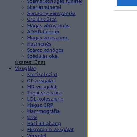
Opted 
Szamárköhögés tünetei
Skarlát tünetei
Alacsony vérnyomás
Google 
Csalánkiütés
Magas vérnyomás
I want t
ADHD tünetei
web or d
Magas koleszterin
Hasmenés
I want t
Száraz köhögés
purpose
Szédülés okai
Összes Tünet
I want 
Vizsgálat
Kortizol szint
I want t
CT-vizsgálat
web or d
MR-vizsgálat
Triglicerid szint
LDL-koleszterin
I want t
Magas CRP
or app.
Mammográfia
EKG
I want t
Hasi ultrahang
Mikrobiom vizsgálat
I want t
Vérvétel