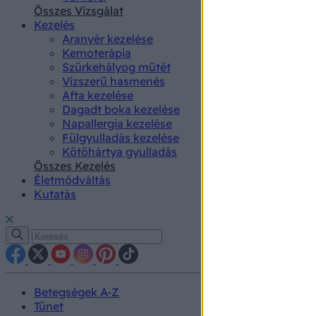
authenti
Összes Vizsgálat
Kezelés
Aranyér kezelése
Kemoterápia
Szürkehályog műtét
Vízszerű hasmenés
Afta kezelése
Dagadt boka kezelése
Napallergia kezelése
Fülgyulladás kezelése
Kötőhártya gyulladás
Összes Kezelés
Életmódváltás
Kutatás
Betegségek A-Z
Tünet