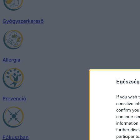
Gyógyszerkereső
Allergia
Egészség
If you wish 
Prevenció
sensitive in
confirm you
continue se
information 
further disc
participants
Fókuszban