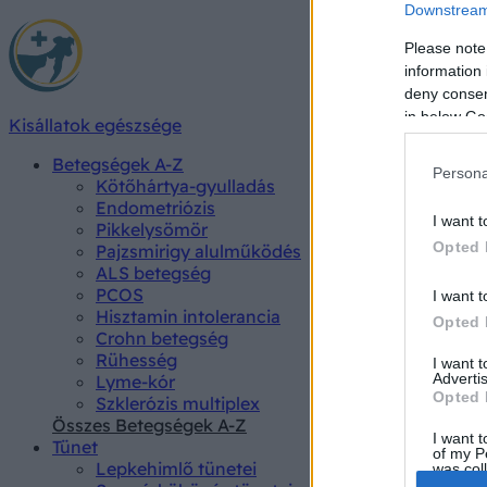
Downstream 
Please note
information 
deny consent
in below Go
Kisállatok egészsége
Betegségek A-Z
Persona
Kötőhártya-gyulladás
Endometriózis
I want t
Pikkelysömör
Opted 
Pajzsmirigy alulműködés
ALS betegség
PCOS
I want t
Hisztamin intolerancia
Opted 
Crohn betegség
Rühesség
I want 
Advertis
Lyme-kór
Opted 
Szklerózis multiplex
Összes Betegségek A-Z
I want t
Tünet
of my P
Lepkehimlő tünetei
was col