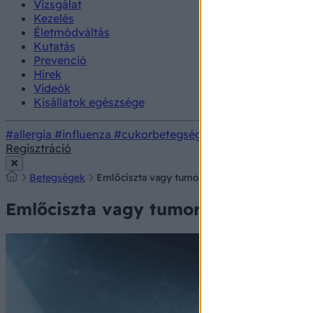
Vizsgálat
Kezelés
Életmódváltás
Kutatás
Prevenció
Hírek
Videók
Kisállatok egészsége
#allergia
#influenza
#cukorbetegség
#orvosmeteorológi
Regisztráció
Betegségek
Emlőciszta vagy tumor okozza a csomót a mellbe
Emlőciszta vagy tumor okozza a csom