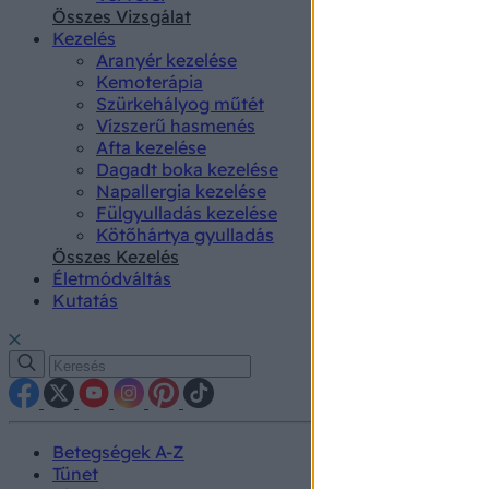
authenti
Összes Vizsgálat
Kezelés
Aranyér kezelése
Kemoterápia
Szürkehályog műtét
Vízszerű hasmenés
Afta kezelése
Dagadt boka kezelése
Napallergia kezelése
Fülgyulladás kezelése
Kötőhártya gyulladás
Összes Kezelés
Életmódváltás
Kutatás
Betegségek A-Z
Tünet