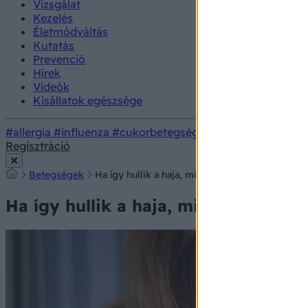
Vizsgálat
Kezelés
Életmódváltás
Kutatás
Prevenció
Hírek
Videók
Kisállatok egészsége
#allergia
#influenza
#cukorbetegség
#orvosmeteorológi
Regisztráció
Betegségek
Ha így hullik a haja, mielőbb forduljon orvosh
Ha így hullik a haja, mielőbb fordul