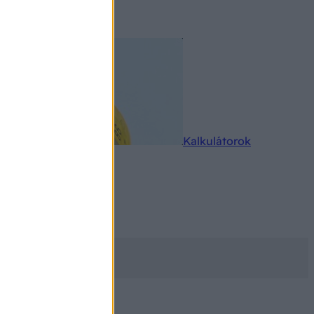
rkereső
Kalkulátorok