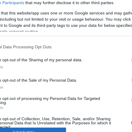
Participants
that may further disclose it to other third parties.
 that this website/app uses one or more Google services and may gath
including but not limited to your visit or usage behaviour. You may click 
 to Google and its third-party tags to use your data for below specifi
ogle consent section.
l Data Processing Opt Outs
o opt-out of the Sharing of my personal data.
In
o opt-out of the Sale of my Personal Data.
In
to opt-out of processing my Personal Data for Targeted
ing.
In
o opt-out of Collection, Use, Retention, Sale, and/or Sharing
ersonal Data that Is Unrelated with the Purposes for which it
lected.