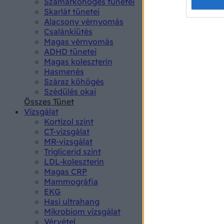
Opted 
Szamárköhögés tünetei
Skarlát tünetei
Alacsony vérnyomás
Google 
Csalánkiütés
Magas vérnyomás
I want t
ADHD tünetei
web or d
Magas koleszterin
Hasmenés
I want t
Száraz köhögés
purpose
Szédülés okai
Összes Tünet
I want 
Vizsgálat
Kortizol szint
I want t
CT-vizsgálat
web or d
MR-vizsgálat
Triglicerid szint
LDL-koleszterin
I want t
Magas CRP
or app.
Mammográfia
EKG
I want t
Hasi ultrahang
Mikrobiom vizsgálat
I want t
Vérvétel