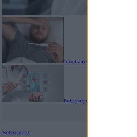
Tünetkereső
Betegségek A-Z
Betegségek