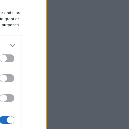
er and store
to grant or
ed purposes