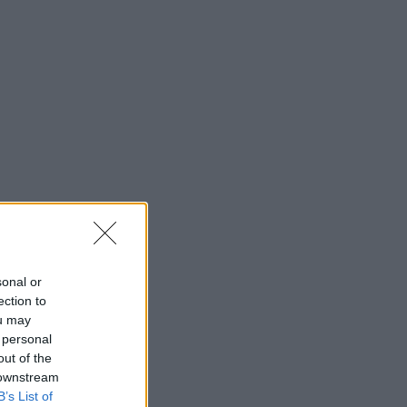
sonal or
ection to
ou may
 personal
out of the
 downstream
B’s List of