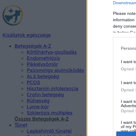
Downstream 
Please note
information 
deny consent
in below Go
Kisállatok egészsége
Betegségek A-Z
Persona
Kötőhártya-gyulladás
Endometriózis
I want t
Pikkelysömör
Opted 
Pajzsmirigy alulműködés
ALS betegség
PCOS
I want t
Hisztamin intolerancia
Opted 
Crohn betegség
Rühesség
I want 
Advertis
Lyme-kór
Opted 
Szklerózis multiplex
Összes Betegségek A-Z
I want t
Tünet
of my P
Lepkehimlő tünetei
was col