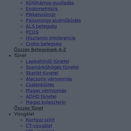
Kötőhártya-gyulladás
Endometriózis
Pikkelysömör
Pajzsmirigy alulműködés
ALS betegség
PCOS
Hisztamin intolerancia
Crohn betegség
Összes Betegségek A-Z
Tünet
Lepkehimlő tünetei
Szamárköhögés tünetei
Skarlát tünetei
Alacsony vérnyomás
Csalánkiütés
Magas vérnyomás
ADHD tünetei
Magas koleszterin
Összes Tünet
Vizsgálat
Kortizol szint
CT-vizsgálat