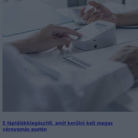
5 táplálékkiegészítő, amit kerülni kell magas
vérnyomás esetén