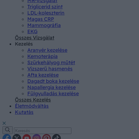
MR-vizsgálat
Triglicerid szint
LDL-koleszterin
Magas CRP
Mammográfia
EKG
Összes Vizsgálat
Kezelés
Aranyér kezelése
Kemoterápia
Szürkehályog műtét
Vízszerű hasmenés
Afta kezelése
Dagadt boka kezelése
Napallergia kezelése
Fülgyulladás kezelése
Összes Kezelés
Életmódváltás
Kutatás