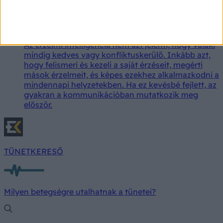
Ebből tudhatja, hogy alacsony érzelmi
intelligenciájú emberrel beszél
Az érzelmi intelligencia nem azt jelenti, hogy valaki
mindig kedves vagy konfliktuskerülő. Inkább azt,
hogy felismeri és kezeli a saját érzéseit, megérti
mások érzelmeit, és képes ezekhez alkalmazkodni a
mindennapi helyzetekben. Ha ez kevésbé fejlett, az
gyakran a kommunikációban mutatkozik meg
először.
TÜNETKERESŐ
Milyen betegségre utalhatnak a tünetei?