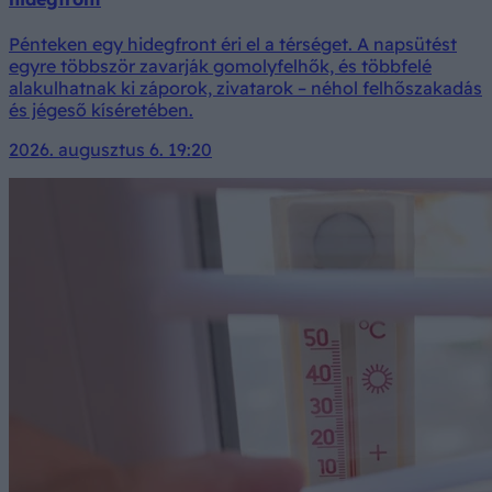
Pénteken egy hidegfront éri el a térséget. A napsütést
egyre többször zavarják gomolyfelhők, és többfelé
alakulhatnak ki záporok, zivatarok – néhol felhőszakadás
és jégeső kíséretében.
2026. augusztus 6. 19:20