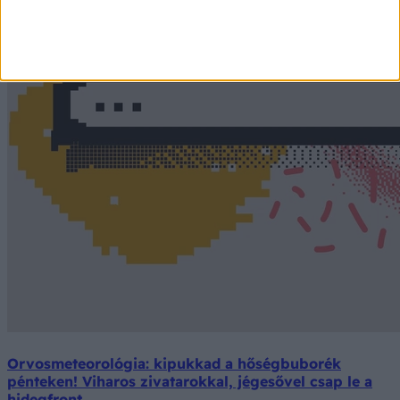
Orvosmeteorológia: kipukkad a hőségbuborék
pénteken! Viharos zivatarokkal, jégesővel csap le a
hidegfront