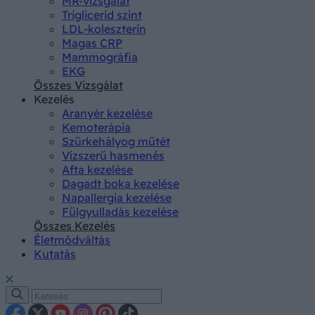
MR-vizsgálat
Triglicerid szint
LDL-koleszterin
Magas CRP
Mammográfia
EKG
Összes Vizsgálat
Kezelés
Aranyér kezelése
Kemoterápia
Szürkehályog műtét
Vízszerű hasmenés
Afta kezelése
Dagadt boka kezelése
Napallergia kezelése
Fülgyulladás kezelése
Összes Kezelés
Életmódváltás
Kutatás