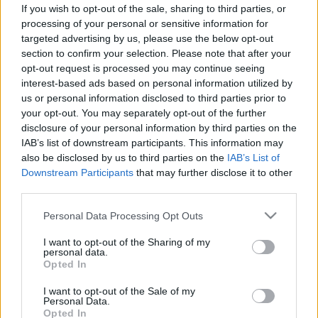
5. percben diagnosztizálnak egy
If you wish to opt-out of the sale, sharing to third parties, or
esetet
processing of your personal or sensitive information for
targeted advertising by us, please use the below opt-out
section to confirm your selection. Please note that after your
opt-out request is processed you may continue seeing
interest-based ads based on personal information utilized by
us or personal information disclosed to third parties prior to
your opt-out. You may separately opt-out of the further
disclosure of your personal information by third parties on the
IAB’s list of downstream participants. This information may
also be disclosed by us to third parties on the
IAB’s List of
Downstream Participants
that may further disclose it to other
third parties.
Please note that this website/app uses one or more Google
Personal Data Processing Opt Outs
services and may gather and store information including but
not limited to your visit or usage behaviour. You may click to
I want to opt-out of the Sharing of my
personal data.
grant or deny consent to Google and its third-party tags to
Opted In
use your data for below specified purposes in below Google
consent section.
I want to opt-out of the Sale of my
Personal Data.
Opted In