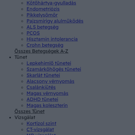
Kötőhártya-gyulladás
Endometriózis
Pikkelysömör
Pajzsmirigy alulműködés
ALS betegség
PCOS
Hisztamin intolerancia
Crohn betegség
Összes Betegségek A-Z
Tünet
Lepkehimlő tünetei
Szamárköhögés tünetei
Skarlát tünetei
Alacsony vérnyomás
Csalánkiütés
Magas vérnyomás
ADHD tünetei
Magas koleszterin
Összes Tünet
Vizsgálat
Kortizol szint
CT-vizsgálat