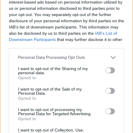
interest-based ads based on personal information utilized by
us or personal information disclosed to third parties prior to
your opt-out. You may separately opt-out of the further
Betegségek A-Z
Tünet
disclosure of your personal information by third parties on the
Vizsgálat
IAB’s list of downstream participants. This information may
Kezelés
also be disclosed by us to third parties on the
IAB’s List of
Életmódváltás
Downstream Participants
that may further disclose it to other
Kutatás
third parties.
Prevenció
Please note that this website/app uses one or more Google
Hírek
Personal Data Processing Opt Outs
Videók
services and may gather and store information including but
Kisállatok egészsége
not limited to your visit or usage behaviour. You may click to
I want to opt-out of the Sharing of my
personal data.
grant or deny consent to Google and its third-party tags to
Opted In
use your data for below specified purposes in below Google
#allergia
#influenza
#cukorbetegség
consent section.
#orvosmeteorológia
#vérnyomás
#stroke
#rákbetegség
I want to opt-out of the Sale of my
Personal Data.
#pajzsmirigy
#reflux
#ekcéma
#herpesz
Opted In
Regisztráció
I want to opt-out of processing my
Personal Data for Targeted Advertising.
Opted In
I want to opt-out of Collection, Use,
Betegségek
Oszteoid osztóma