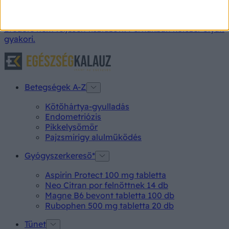
Jellemző kis mérete (általában 2 centiméternél kisebb).
Nem ritka, a jóindulatú csontdaganatok mintegy 20%-a.
Eredete nem teljesen tisztázott. Férfiakban kétszer olyan
gyakori.
Betegségek A-Z
Kötőhártya-gyulladás
Endometriózis
Pikkelysömör
Pajzsmirigy alulműködés
Gyógyszerkereső*
Aspirin Protect 100 mg tabletta
Neo Citran por felnőttnek 14 db
Magne B6 bevont tabletta 100 db
Rubophen 500 mg tabletta 20 db
Tünet