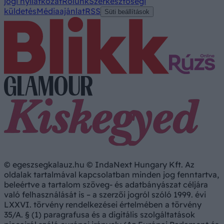
jogi nyilatkozat
Rólunk
Szerkesztőségi
küldetés
Médiaajánlat
RSS
Süti beállítások
© egeszsegkalauz.hu © IndaNext Hungary Kft. Az
oldalak tartalmával kapcsolatban minden jog fenntartva,
beleértve a tartalom szöveg- és adatbányászat céljára
való felhasználását is – a szerzői jogról szóló 1999. évi
LXXVI. törvény rendelkezései értelmében a törvény
35/A. § (1) paragrafusa és a digitális szolgáltatások