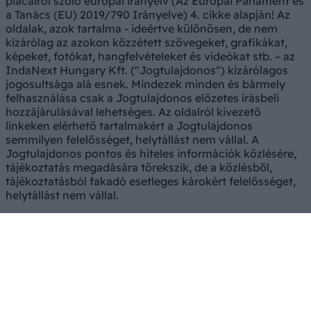
piacairól szóló európai irányelv (Az Európai Parlament és
a Tanács (EU) 2019/790 Irányelve) 4. cikke alapján! Az
oldalak, azok tartalma - ideértve különösen, de nem
kizárólag az azokon közzétett szövegeket, grafikákat,
képeket, fotókat, hangfelvételeket és videókat stb. – az
IndaNext Hungary Kft. ("Jogtulajdonos") kizárólagos
jogosultsága alá esnek. Mindezek minden és bármely
felhasználása csak a Jogtulajdonos előzetes írásbeli
hozzájárulásával lehetséges. Az oldalról kivezető
linkeken elérhető tartalmakért a Jogtulajdonos
semmilyen felelősséget, helytállást nem vállal. A
Jogtulajdonos pontos és hiteles információk közlésére,
tájékoztatás megadására törekszik, de a közlésből,
tájékoztatásból fakadó esetleges károkért felelősséget,
helytállást nem vállal.