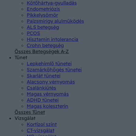
Kötőhártya-gyulladás
Endometriózis
Pikkelysömör
Pajzsmirigy alulműködés
ALS betegség
PCOS
Hisztamin intolerancia
Crohn betegség
Összes Betegségek A-Z
Tünet
Lepkehimlő tünetei
Szamárköhögés tünetei
Skarlát tünetei
Alacsony vérnyomás
Csalánkiütés
Magas vérnyomás
ADHD tünetei
Magas koleszterin
Összes Tünet
Vizsgálat
Kortizol szint
CT-vizsgálat