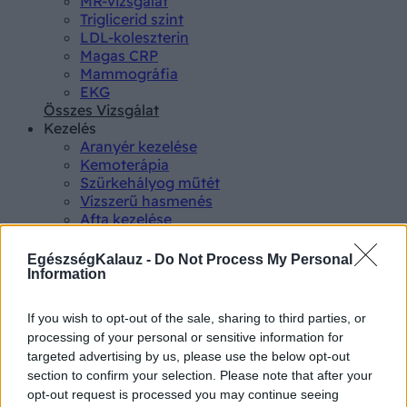
MR-vizsgálat
Triglicerid szint
LDL-koleszterin
Magas CRP
Mammográfia
EKG
Összes Vizsgálat
Kezelés
Aranyér kezelése
Kemoterápia
Szürkehályog műtét
Vízszerű hasmenés
Afta kezelése
Dagadt boka kezelése
Napallergia kezelése
EgészségKalauz -
Do Not Process My Personal
Fülgyulladás kezelése
Information
Összes Kezelés
Életmódváltás
If you wish to opt-out of the sale, sharing to third parties, or
Kutatás
processing of your personal or sensitive information for
targeted advertising by us, please use the below opt-out
section to confirm your selection. Please note that after your
opt-out request is processed you may continue seeing