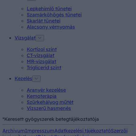
Lepkehimlő tünetei
Szamárköhögés tünetei
Skarlát tünetei
Alacsony vérnyomás
Vizsgálat
Kortizol szint
CT-vizsgálat
MR-vizsgálat
Triglicerid szint
Kezelés
Aranyér kezelése
Kemoterápia
Szürkehályog műtét
Vízszerű hasmenés
*Keresett gyógyszerek betegtájékoztatója
Archívum
Impresszum
Adatkezelési tájékoztató
Szerzői