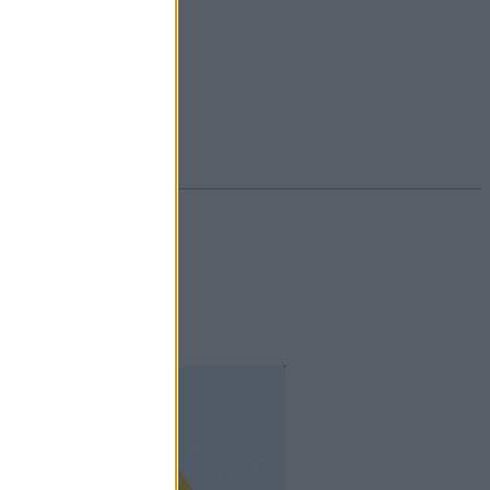
#ekcéma
#herpesz