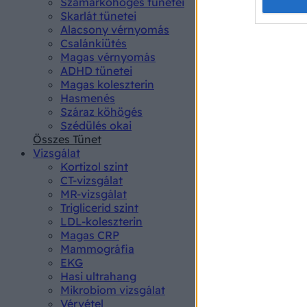
Opted 
Szamárköhögés tünetei
Skarlát tünetei
Alacsony vérnyomás
Google 
Csalánkiütés
Magas vérnyomás
I want t
ADHD tünetei
web or d
Magas koleszterin
Hasmenés
I want t
Száraz köhögés
purpose
Szédülés okai
Összes Tünet
I want 
Vizsgálat
Kortizol szint
I want t
CT-vizsgálat
web or d
MR-vizsgálat
Triglicerid szint
LDL-koleszterin
I want t
Magas CRP
or app.
Mammográfia
EKG
I want t
Hasi ultrahang
Mikrobiom vizsgálat
I want t
Vérvétel