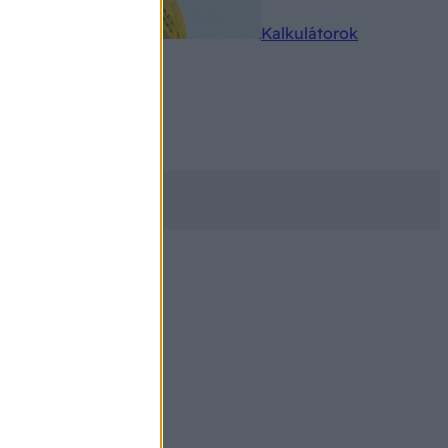
rkereső
Kalkulátorok