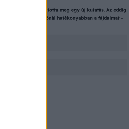
üli tabletta - állapította meg egy új kutatás. Az eddig
sillapította a placebónál hatékonyabban a fájdalmat -