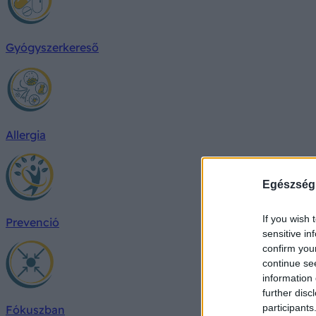
Gyógyszerkereső
Allergia
Egészség
If you wish 
Prevenció
sensitive in
confirm you
continue se
information 
further disc
participants
Fókuszban