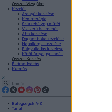
authenti
Összes Vizsgálat
Kezelés
Aranyér kezelése
Kemoterápia
Szürkehályog műtét
Vízszerű hasmenés
Afta kezelése
Dagadt boka kezelése
Napallergia kezelése
Fülgyulladás kezelése
Kötőhártya gyulladás
Összes Kezelés
Életmódváltás
Kutatás
Betegségek A-Z
Tünet