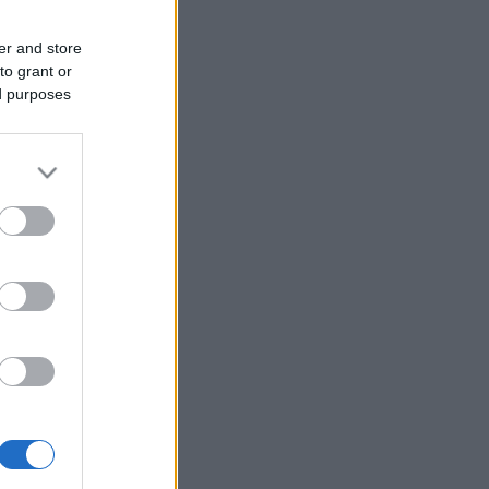
er and store
to grant or
ed purposes