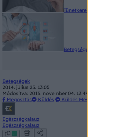
Tünetkereső
Betegségek A-Z
Betegségek
2014. július 25. 13:05
Módosítva: 2015. november 04. 13:49
Megosztás
Küldés
Küldés Messengeren
Egészségkalauz
Egészségkalauz