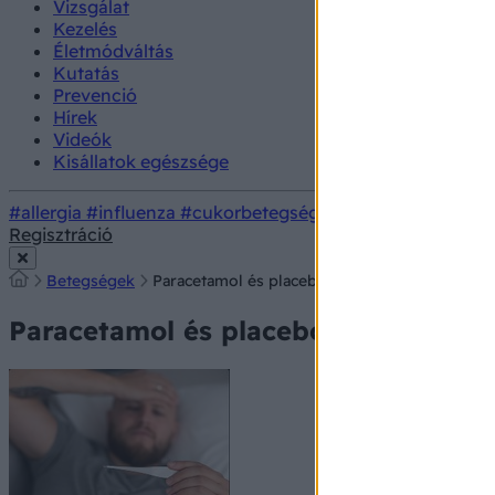
Vizsgálat
Kezelés
Életmódváltás
Kutatás
Prevenció
Hírek
Videók
Kisállatok egészsége
#allergia
#influenza
#cukorbetegség
#orvosmeteorológi
Regisztráció
Betegségek
Paracetamol és placebo: hátfájdalom esetén n
Paracetamol és placebo: hátfájdalo