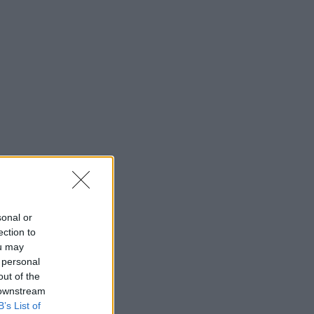
sonal or
ection to
ou may
 personal
out of the
 downstream
B’s List of