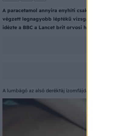
A paracetamol annyira enyhíti csak a heveny lumbágó ok
végzett legnagyobb léptékű vizsgálat adatai szerint a 
idézte a BBC a Lancet brit orvosi hetilapban közzétett
A lumbágó az alsó deréktáj izomfájdalma, mely világszer