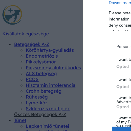
Downstream 
Please note
information 
deny consent
in below Go
Kisállatok egészsége
Betegségek A-Z
Persona
Kötőhártya-gyulladás
Endometriózis
I want t
Pikkelysömör
Opted 
Pajzsmirigy alulműködés
ALS betegség
PCOS
I want t
Hisztamin intolerancia
Opted 
Crohn betegség
Rühesség
I want 
Advertis
Lyme-kór
Opted 
Szklerózis multiplex
Összes Betegségek A-Z
I want t
Tünet
of my P
Lepkehimlő tünetei
was col