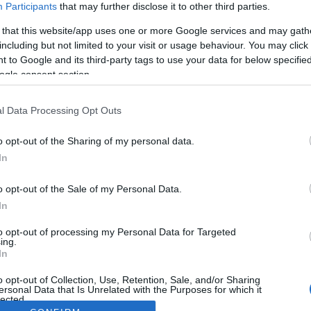
Participants
that may further disclose it to other third parties.
 that this website/app uses one or more Google services and may gath
including but not limited to your visit or usage behaviour. You may click 
 to Google and its third-party tags to use your data for below specifi
ogle consent section.
l Data Processing Opt Outs
o opt-out of the Sharing of my personal data.
In
o opt-out of the Sale of my Personal Data.
In
to opt-out of processing my Personal Data for Targeted
ing.
In
o opt-out of Collection, Use, Retention, Sale, and/or Sharing
ersonal Data that Is Unrelated with the Purposes for which it
lected.