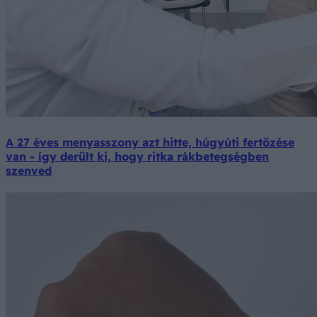
A 27 éves menyasszony azt hitte, húgyúti fertőzése
van - így derült ki, hogy ritka rákbetegségben
szenved