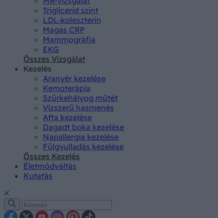
MR-vizsgálat
Triglicerid szint
LDL-koleszterin
Magas CRP
Mammográfia
EKG
Összes Vizsgálat
Kezelés
Aranyér kezelése
Kemoterápia
Szürkehályog műtét
Vízszerű hasmenés
Afta kezelése
Dagadt boka kezelése
Napallergia kezelése
Fülgyulladás kezelése
Összes Kezelés
Életmódváltás
Kutatás