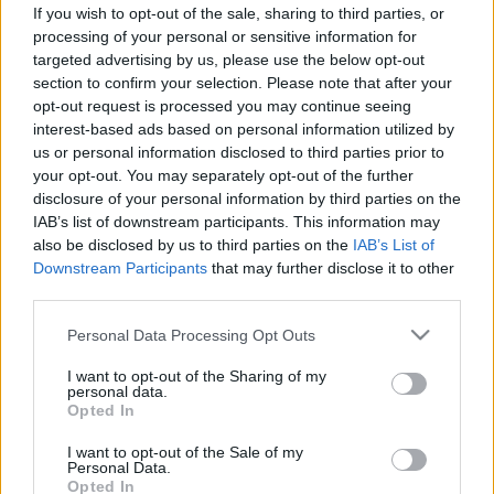
If you wish to opt-out of the sale, sharing to third parties, or
processing of your personal or sensitive information for
targeted advertising by us, please use the below opt-out
section to confirm your selection. Please note that after your
opt-out request is processed you may continue seeing
Betegségek
interest-based ads based on personal information utilized by
2016. augusztus 18. 14:46
us or personal information disclosed to third parties prior to
Módosítva: 2016. augusztus 18. 14:46
your opt-out. You may separately opt-out of the further
Megosztás
Küldés
Küldés Messengeren
disclosure of your personal information by third parties on the
IAB’s list of downstream participants. This information may
also be disclosed by us to third parties on the
IAB’s List of
Egészségkalauz
Downstream Participants
that may further disclose it to other
Egészségkalauz
third parties.
Please note that this website/app uses one or more Google
Personal Data Processing Opt Outs
services and may gather and store information including but
Mindenki számára ismerős, hogy ízületei olykor
not limited to your visit or usage behaviour. You may click to
I want to opt-out of the Sharing of my
personal data.
recsegnek-ropognak. Több elmélet kapcsolódik
grant or deny consent to Google and its third-party tags to
Opted In
use your data for below specified purposes in below Google
ahhoz, hogy vajon egészséges, vagy inkább káros,
consent section.
I want to opt-out of the Sale of my
de bárhogy is legyen, nem árt tudni, hogy bizony
Personal Data.
porckopás is állhat a térd vagy a váll ropogása
Opted In