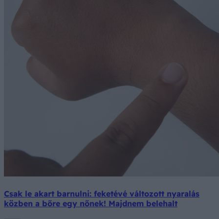
Csak le akart barnulni: feketévé változott nyaralás
közben a bőre egy nőnek! Majdnem belehalt