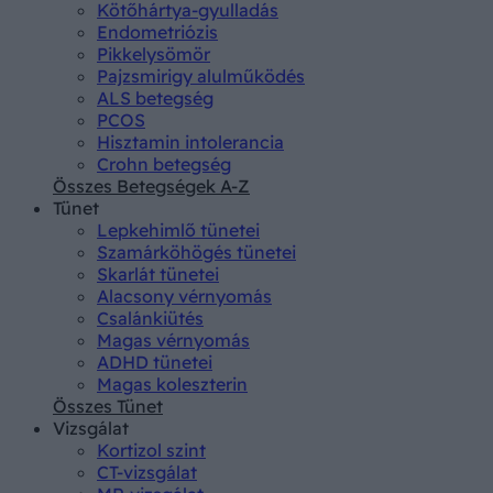
Kötőhártya-gyulladás
Endometriózis
Pikkelysömör
Pajzsmirigy alulműködés
ALS betegség
PCOS
Hisztamin intolerancia
Crohn betegség
Összes Betegségek A-Z
Tünet
Lepkehimlő tünetei
Szamárköhögés tünetei
Skarlát tünetei
Alacsony vérnyomás
Csalánkiütés
Magas vérnyomás
ADHD tünetei
Magas koleszterin
Összes Tünet
Vizsgálat
Kortizol szint
CT-vizsgálat