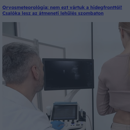
Orvosmeteorológia: nem ezt vártuk a hidegfronttól!
Csalóka lesz az átmeneti lehűlés szombaton