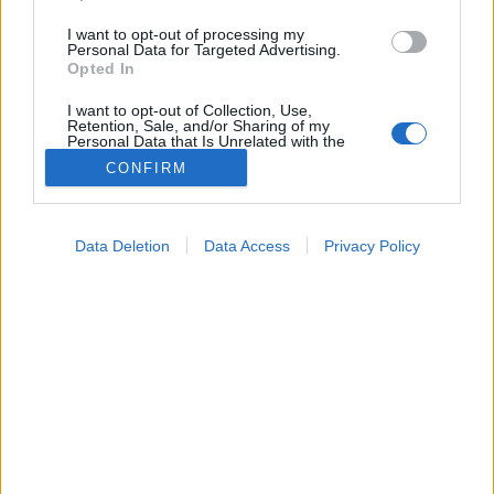
hátterében. A problémáról Dr. Váradi Éva főorvosnőt,
I want to opt-out of processing my
Personal Data for Targeted Advertising.
a Fájdalomközpont aktív fájdalomcsillapítás
Opted In
specialistáját kérdeztük.
I want to opt-out of Collection, Use,
Retention, Sale, and/or Sharing of my
Personal Data that Is Unrelated with the
Purposes for which it was collected.
CONFIRM
Opted Out
Google consents
Data Deletion
Data Access
Privacy Policy
I want to allow Google to enable storage
related to advertising like cookies on web or
device identifiers in apps.
Mitől ropog?
I want to allow my user data to be sent to
Google for online advertising purposes.
I want to allow Google to send me
personalized advertising.
I want to allow Google to enable storage