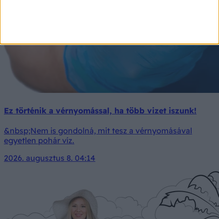
Ez történik a vérnyomással, ha több vizet iszunk!
&nbsp;Nem is gondolná, mit tesz a vérnyomásával
egyetlen pohár víz.
2026. augusztus 8. 04:14