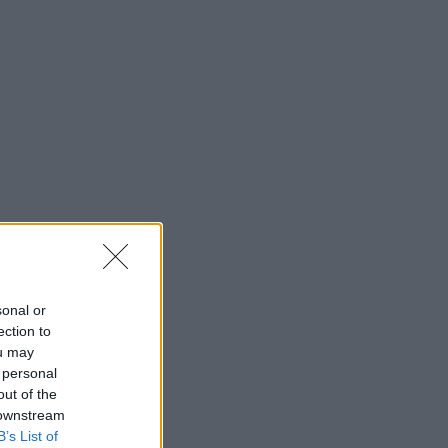
sonal or
ection to
ou may
 personal
out of the
 downstream
B’s List of