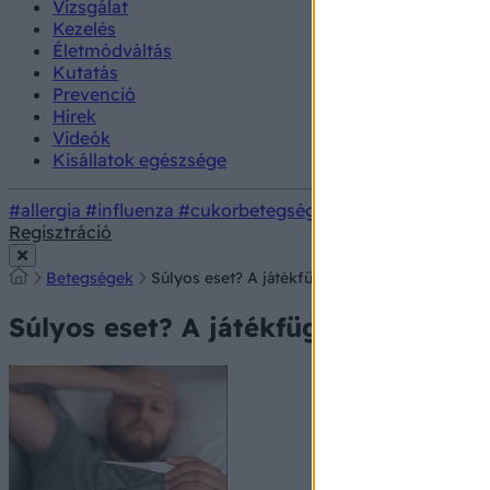
Vizsgálat
Kezelés
Életmódváltás
Kutatás
Prevenció
Hírek
Videók
Kisállatok egészsége
#allergia
#influenza
#cukorbetegség
#orvosmeteorológi
Regisztráció
Betegségek
Súlyos eset? A játékfüggőség nyomában
Súlyos eset? A játékfüggőség nyom