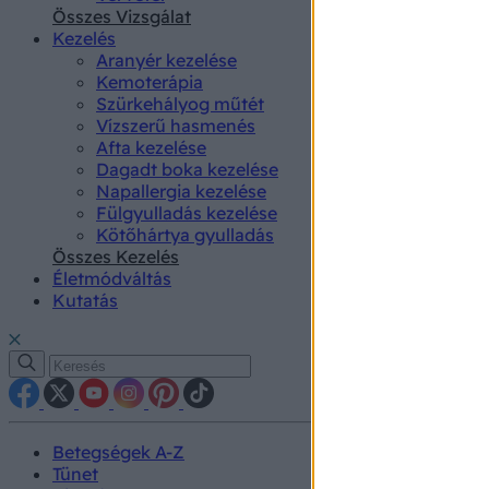
authenti
Összes Vizsgálat
Kezelés
Aranyér kezelése
Kemoterápia
Szürkehályog műtét
Vízszerű hasmenés
Afta kezelése
Dagadt boka kezelése
Napallergia kezelése
Fülgyulladás kezelése
Kötőhártya gyulladás
Összes Kezelés
Életmódváltás
Kutatás
Betegségek A-Z
Tünet