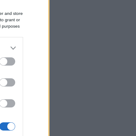
er and store
to grant or
ed purposes