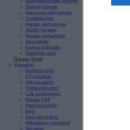
Opted 
Szamárköhögés tünetei
Skarlát tünetei
Alacsony vérnyomás
Google 
Csalánkiütés
Magas vérnyomás
I want t
ADHD tünetei
web or d
Magas koleszterin
Hasmenés
I want t
Száraz köhögés
purpose
Szédülés okai
Összes Tünet
I want 
Vizsgálat
Kortizol szint
I want t
CT-vizsgálat
web or d
MR-vizsgálat
Triglicerid szint
LDL-koleszterin
I want t
Magas CRP
or app.
Mammográfia
EKG
I want t
Hasi ultrahang
Mikrobiom vizsgálat
I want t
Vérvétel