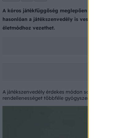
A kóros játékfüggőség meglepően gyakori jelenség az E
hasonlóan a játékszenvedély is veszélyes lehet mind 
életmódhoz vezethet.
A játékszenvedély érdekes módon sokkal több férfit érint
rendellenességet többféle gyógyszerrel is lehet kezelni, 