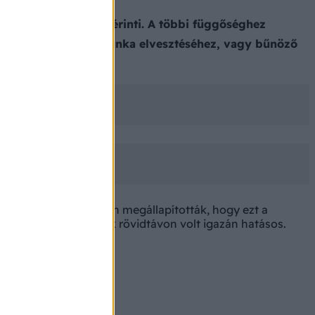
sebb, mint 3,4%-át érinti. A többi függőséghez
öngyilkossághoz, a munka elvesztéséhez, vagy bűnöző
. Tudósok már korábban megállapították, hogy ezt a
l, de az eredmény csak rövidtávon volt igazán hatásos.