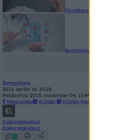
Tünetkereső
Betegségek A-Z
Betegségek
2011. április 16. 10:28
Módosítva: 2015. november 04. 13:49
Megosztás
Küldés
Küldés Messengeren
Egészségkalauz
Egészségkalauz