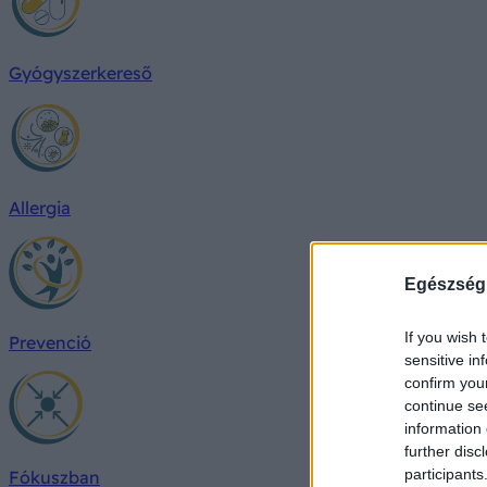
Gyógyszerkereső
Allergia
Egészség
If you wish 
Prevenció
sensitive in
confirm you
continue se
information 
further disc
participants
Fókuszban