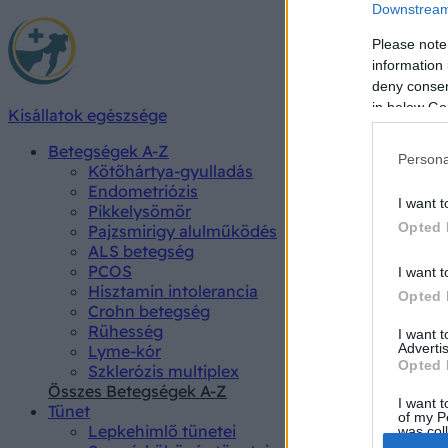
Downstream 
Please note
information 
deny consent
in below Go
Kisállatok egészsége
Betegségek A-Z
Persona
Kötőhártya-gyulladás
Endometriózis
I want t
Pikkelysömör
Opted 
Pajzsmirigy alulműködés
ALS betegség
PCOS
I want t
Hisztamin intolerancia
Opted 
Crohn betegség
Rühesség
I want 
Advertis
Lyme-kór
Opted 
Szklerózis multiplex
Összes Betegségek A-Z
I want t
Tünet
of my P
Lepkehimlő tünetei
was col