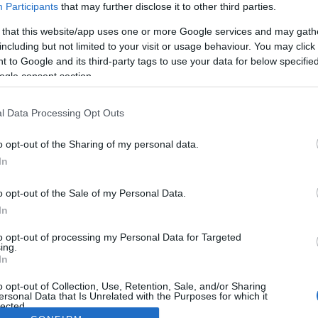
Participants
that may further disclose it to other third parties.
 that this website/app uses one or more Google services and may gath
including but not limited to your visit or usage behaviour. You may click 
 to Google and its third-party tags to use your data for below specifi
ogle consent section.
l Data Processing Opt Outs
o opt-out of the Sharing of my personal data.
In
o opt-out of the Sale of my Personal Data.
In
to opt-out of processing my Personal Data for Targeted
ing.
In
o opt-out of Collection, Use, Retention, Sale, and/or Sharing
ersonal Data that Is Unrelated with the Purposes for which it
lected.