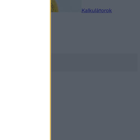
rkereső
Kalkulátorok