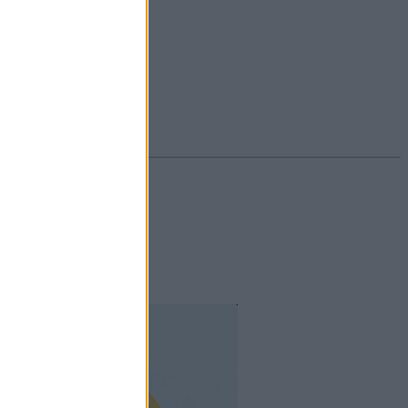
#ekcéma
#herpesz