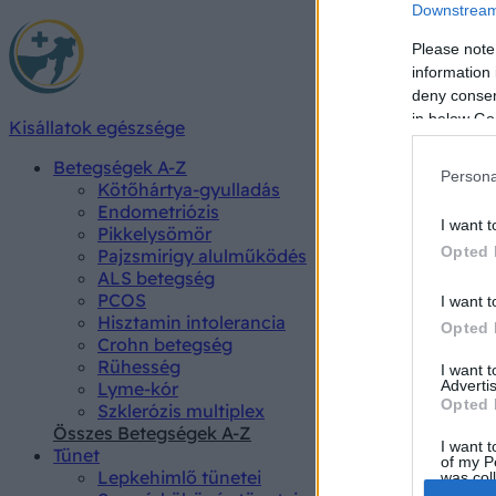
Downstream 
Please note
information 
deny consent
in below Go
Kisállatok egészsége
Betegségek A-Z
Persona
Kötőhártya-gyulladás
Endometriózis
I want t
Pikkelysömör
Opted 
Pajzsmirigy alulműködés
ALS betegség
PCOS
I want t
Hisztamin intolerancia
Opted 
Crohn betegség
Rühesség
I want 
Advertis
Lyme-kór
Opted 
Szklerózis multiplex
Összes Betegségek A-Z
I want t
Tünet
of my P
Lepkehimlő tünetei
was col