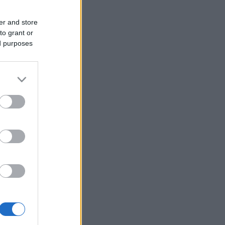
er and store
to grant or
ed purposes