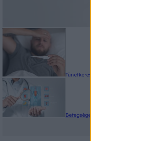
Tünetkereső
Betegségek A-Z