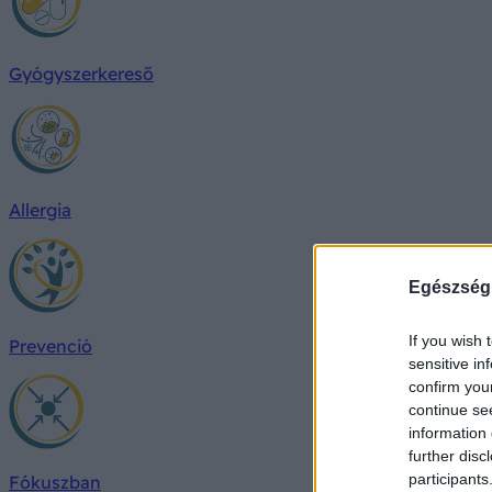
Gyógyszerkereső
Allergia
Egészség
If you wish 
Prevenció
sensitive in
confirm you
continue se
information 
further disc
participants
Fókuszban