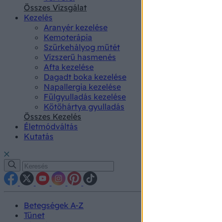
authenti
Összes Vizsgálat
Kezelés
Aranyér kezelése
Kemoterápia
Szürkehályog műtét
Vízszerű hasmenés
Afta kezelése
Dagadt boka kezelése
Napallergia kezelése
Fülgyulladás kezelése
Kötőhártya gyulladás
Összes Kezelés
Életmódváltás
Kutatás
Betegségek A-Z
Tünet