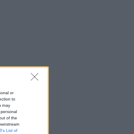
sonal or
ection to
ou may
 personal
out of the
 downstream
B’s List of