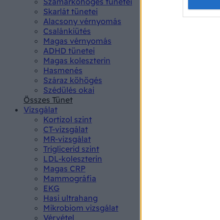
Opted 
Szamárköhögés tünetei
Skarlát tünetei
Alacsony vérnyomás
Google 
Csalánkiütés
Magas vérnyomás
I want t
ADHD tünetei
web or d
Magas koleszterin
Hasmenés
I want t
Száraz köhögés
purpose
Szédülés okai
Összes Tünet
I want 
Vizsgálat
Kortizol szint
I want t
CT-vizsgálat
web or d
MR-vizsgálat
Triglicerid szint
LDL-koleszterin
I want t
Magas CRP
or app.
Mammográfia
EKG
I want t
Hasi ultrahang
Mikrobiom vizsgálat
I want t
Vérvétel