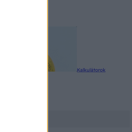
rkereső
Kalkulátorok