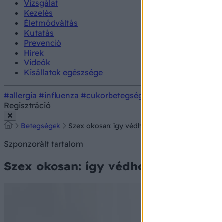
Vizsgálat
Kezelés
Életmódváltás
Kutatás
Prevenció
Hírek
Videók
Kisállatok egészsége
#allergia
#influenza
#cukorbetegség
#orvosmeteorológi
Regisztráció
Betegségek
Szex okosan: így védhetjük ki a hólyaghurutot 
Szponzorált tartalom
Szex okosan: így védhetjük ki a hól