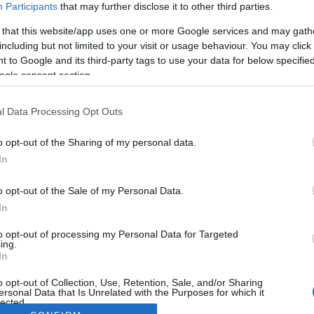
Participants
that may further disclose it to other third parties.
 that this website/app uses one or more Google services and may gath
including but not limited to your visit or usage behaviour. You may click 
 to Google and its third-party tags to use your data for below specifi
ogle consent section.
l Data Processing Opt Outs
o opt-out of the Sharing of my personal data.
In
o opt-out of the Sale of my Personal Data.
In
to opt-out of processing my Personal Data for Targeted
ing.
In
o opt-out of Collection, Use, Retention, Sale, and/or Sharing
ersonal Data that Is Unrelated with the Purposes for which it
lected.