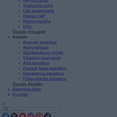
MR-vizsgálat
Triglicerid szint
LDL-koleszterin
Magas CRP
Mammográfia
EKG
Összes Vizsgálat
Kezelés
Aranyér kezelése
Kemoterápia
Szürkehályog műtét
Vízszerű hasmenés
Afta kezelése
Dagadt boka kezelése
Napallergia kezelése
Fülgyulladás kezelése
Összes Kezelés
Életmódváltás
Kutatás