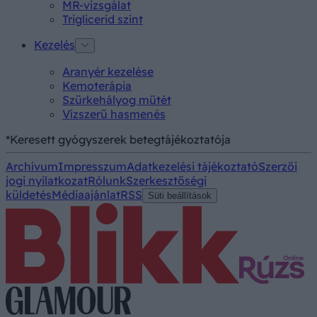
MR-vizsgálat
Triglicerid szint
Kezelés
Aranyér kezelése
Kemoterápia
Szürkehályog műtét
Vízszerű hasmenés
*Keresett gyógyszerek betegtájékoztatója
Archívum
Impresszum
Adatkezelési tájékoztató
Szerzői
jogi nyilatkozat
Rólunk
Szerkesztőségi
küldetés
Médiaajánlat
RSS
Süti beállítások