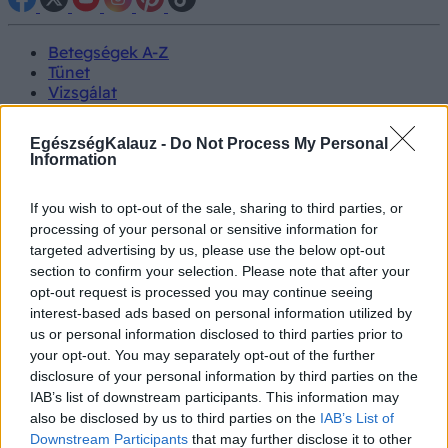
Betegségek A-Z
Tünet
Vizsgálat
Kezelés
Életmódváltás
EgészségKalauz -
Do Not Process My Personal
Kutatás
Information
Prevenció
Hírek
If you wish to opt-out of the sale, sharing to third parties, or
Videók
processing of your personal or sensitive information for
Kisállatok egészsége
targeted advertising by us, please use the below opt-out
section to confirm your selection. Please note that after your
#allergia
#influenza
#cukorbetegség
opt-out request is processed you may continue seeing
#orvosmeteorológia
#vérnyomás
#stroke
#rákbetegség
interest-based ads based on personal information utilized by
#pajzsmirigy
#reflux
#ekcéma
#herpesz
us or personal information disclosed to third parties prior to
Regisztráció
your opt-out. You may separately opt-out of the further
disclosure of your personal information by third parties on the
IAB’s list of downstream participants. This information may
also be disclosed by us to third parties on the
IAB’s List of
Downstream Participants
that may further disclose it to other
Betegségek
Szív- és érrendszeri betegségek