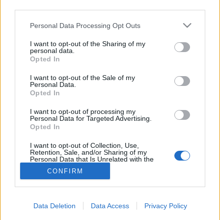
third parties.
Szív- és érrendszeri
Please note that this website/app uses one or more Google
Personal Data Processing Opt Outs
services and may gather and store information including but
betegségek
not limited to your visit or usage behaviour. You may click to
I want to opt-out of the Sharing of my
personal data.
grant or deny consent to Google and its third-party tags to
Opted In
use your data for below specified purposes in below Google
consent section.
I want to opt-out of the Sale of my
Personal Data.
Opted In
I want to opt-out of processing my
Personal Data for Targeted Advertising.
Opted In
I want to opt-out of Collection, Use,
Retention, Sale, and/or Sharing of my
Personal Data that Is Unrelated with the
Purposes for which it was collected.
CONFIRM
Opted Out
Google consents
Data Deletion
Data Access
Privacy Policy
I want to allow Google to enable storage