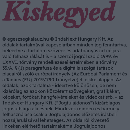
© egeszsegkalauz.hu © IndaNext Hungary Kft. Az
oldalak tartalmával kapcsolatban minden jog fenntartva,
beleértve a tartalom szöveg- és adatbányászat céljára
való felhasználását is – a szerzői jogról szóló 1999. évi
LXXVI. törvény rendelkezései értelmében a törvény
35/A. § (1) paragrafusa és a digitális szolgáltatások
piacairól szóló európai irányelv (Az Európai Parlament és
a Tanács (EU) 2019/790 Irányelve) 4. cikke alapján! Az
oldalak, azok tartalma - ideértve különösen, de nem
kizárólag az azokon közzétett szövegeket, grafikákat,
képeket, fotókat, hangfelvételeket és videókat stb. – az
IndaNext Hungary Kft. ("Jogtulajdonos") kizárólagos
jogosultsága alá esnek. Mindezek minden és bármely
felhasználása csak a Jogtulajdonos előzetes írásbeli
hozzájárulásával lehetséges. Az oldalról kivezető
linkeken elérhető tartalmakért a Jogtulajdonos