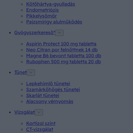
Kötőhártya-gyulladás
Endometriózis
Pikkelysömör
Pajzsmirigy alulműködés
Gyógyszerkereső*
Aspirin Protect 100 mg tabletta
Neo Citran por felnőttnek 14 db
Magne B6 bevont tabletta 100 db
Rubophen 500 mg tabletta 20 db
Tünet
Lepkehimlő tünetei
Szamárköhögés tünetei
Skarlát tünetei
Alacsony vérnyomás
Vizsgálat
Kortizol szint
CT-vizsgálat