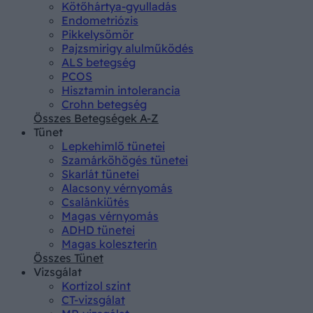
Kötőhártya-gyulladás
Endometriózis
Pikkelysömör
Pajzsmirigy alulműködés
ALS betegség
PCOS
Hisztamin intolerancia
Crohn betegség
Összes Betegségek A-Z
Tünet
Lepkehimlő tünetei
Szamárköhögés tünetei
Skarlát tünetei
Alacsony vérnyomás
Csalánkiütés
Magas vérnyomás
ADHD tünetei
Magas koleszterin
Összes Tünet
Vizsgálat
Kortizol szint
CT-vizsgálat