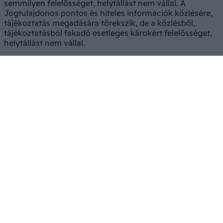
semmilyen felelősséget, helytállást nem vállal. A
Jogtulajdonos pontos és hiteles információk közlésére,
tájékoztatás megadására törekszik, de a közlésből,
tájékoztatásból fakadó esetleges károkért felelősséget,
helytállást nem vállal.