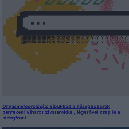
Orvosmeteorológia: kipukkad a hőségbuborék
pénteken! Viharos zivatarokkal, jégesővel csap le a
hidegfront