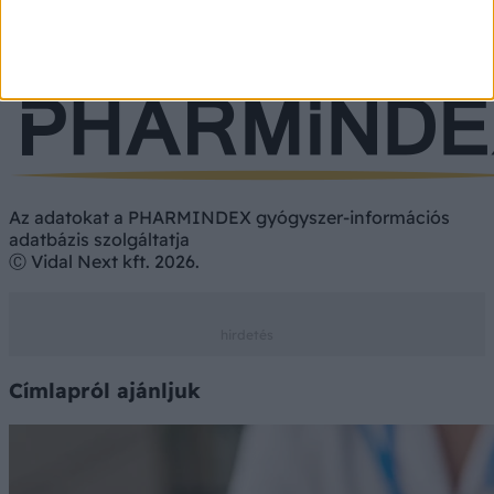
Gyógyszer
Étrend-kiegészítő
Vényköteles
Vény nélkül
Az adatokat a PHARMINDEX gyógyszer-információs
adatbázis szolgáltatja
Ⓒ Vidal Next kft. 2026.
Címlapról ajánljuk