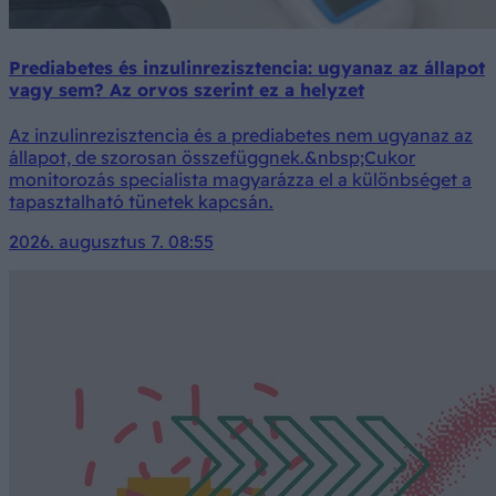
Prediabetes és inzulinrezisztencia: ugyanaz az állapot
vagy sem? Az orvos szerint ez a helyzet
Az inzulinrezisztencia és a prediabetes nem ugyanaz az
állapot, de szorosan összefüggnek.&nbsp;Cukor
monitorozás specialista magyarázza el a különbséget a
tapasztalható tünetek kapcsán.
2026. augusztus 7. 08:55