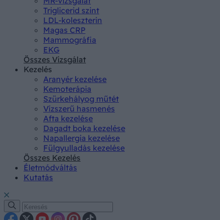
MR-vizsgálat
Triglicerid szint
LDL-koleszterin
Magas CRP
Mammográfia
EKG
Összes Vizsgálat
Kezelés
Aranyér kezelése
Kemoterápia
Szürkehályog műtét
Vízszerű hasmenés
Afta kezelése
Dagadt boka kezelése
Napallergia kezelése
Fülgyulladás kezelése
Összes Kezelés
Életmódváltás
Kutatás