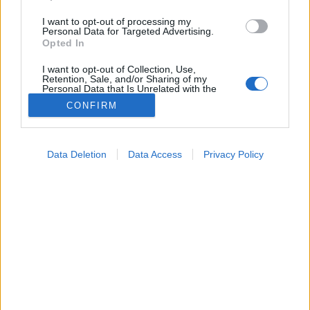
I want to opt-out of processing my
Personal Data for Targeted Advertising.
Opted In
I want to opt-out of Collection, Use,
Retention, Sale, and/or Sharing of my
Personal Data that Is Unrelated with the
Purposes for which it was collected.
CONFIRM
Opted Out
Betegségek
2024. szeptember 13. 20:04
Google consents
Megosztás
Küldés
Küldés Messengeren
Data Deletion
Data Access
Privacy Policy
I want to allow Google to enable storage
related to advertising like cookies on web or
Egészségkalauz
device identifiers in apps.
Egészségkalauz
I want to allow my user data to be sent to
Google for online advertising purposes.
A legújabb kutatások szerint egy szájöblítéssel is a
I want to allow Google to send me
végére járhatunk, hogy mekkora az esélyünk a
personalized advertising.
szívbetegségekre.
I want to allow Google to enable storage