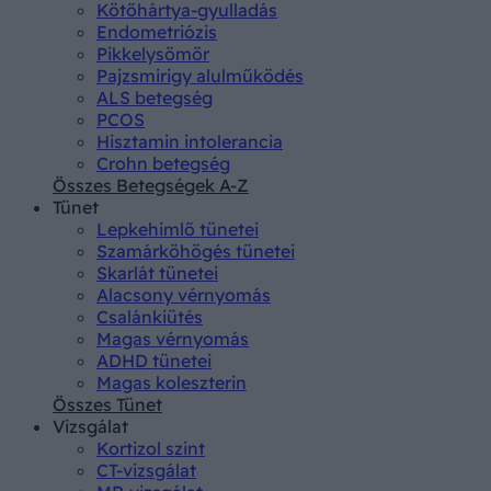
Kötőhártya-gyulladás
Endometriózis
Pikkelysömör
Pajzsmirigy alulműködés
ALS betegség
PCOS
Hisztamin intolerancia
Crohn betegség
Összes Betegségek A-Z
Tünet
Lepkehimlő tünetei
Szamárköhögés tünetei
Skarlát tünetei
Alacsony vérnyomás
Csalánkiütés
Magas vérnyomás
ADHD tünetei
Magas koleszterin
Összes Tünet
Vizsgálat
Kortizol szint
CT-vizsgálat