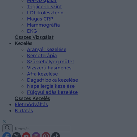
MR-vizsgálat
Triglicerid szint
LDL-koleszterin
Magas CRP
Mammográfia
EKG
Összes Vizsgálat
Kezelés
Aranyér kezelése
Kemoterápia
Szürkehályog műtét
Vízszerű hasmenés
Afta kezelése
Dagadt boka kezelése
Napallergia kezelése
Fülgyulladás kezelése
Összes Kezelés
Életmódváltás
Kutatás