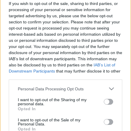
kiindulva megosztotta a szívroham
If you wish to opt-out of the sale, sharing to third parties, or
rejtett jeleit
processing of your personal or sensitive information for
targeted advertising by us, please use the below opt-out
section to confirm your selection. Please note that after your
opt-out request is processed you may continue seeing
interest-based ads based on personal information utilized by
us or personal information disclosed to third parties prior to
your opt-out. You may separately opt-out of the further
disclosure of your personal information by third parties on the
IAB’s list of downstream participants. This information may
also be disclosed by us to third parties on the
IAB’s List of
Downstream Participants
that may further disclose it to other
third parties.
Please note that this website/app uses one or more Google
Personal Data Processing Opt Outs
services and may gather and store information including but
not limited to your visit or usage behaviour. You may click to
I want to opt-out of the Sharing of my
personal data.
grant or deny consent to Google and its third-party tags to
Opted In
use your data for below specified purposes in below Google
consent section.
I want to opt-out of the Sale of my
Personal Data.
Opted In