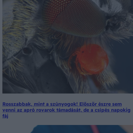
Rosszabbak, mint a szúnyogok! Először észre sem
venni az apró rovarok támadását, de a csípés napokig
fáj