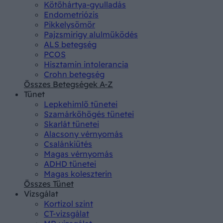
Kötőhártya-gyulladás
Endometriózis
Pikkelysömör
Pajzsmirigy alulműködés
ALS betegség
PCOS
Hisztamin intolerancia
Crohn betegség
Összes Betegségek A-Z
Tünet
Lepkehimlő tünetei
Szamárköhögés tünetei
Skarlát tünetei
Alacsony vérnyomás
Csalánkiütés
Magas vérnyomás
ADHD tünetei
Magas koleszterin
Összes Tünet
Vizsgálat
Kortizol szint
CT-vizsgálat