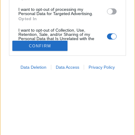
I want to opt-out of processing my
Personal Data for Targeted Advertising.
Opted In
I want to opt-out of Collection, Use,
Retention, Sale, and/or Sharing of my
Personal Data that Is Unrelated with the
Purposes for which it was collected.
CONFIRM
Opted Out
Betegségek
Google consents
2025. július 14. 18:24
Data Deletion
Data Access
Privacy Policy
Megosztás
Küldés
Küldés Messengeren
I want to allow Google to enable storage
related to advertising like cookies on web or
device identifiers in apps.
Tomanóczy Andrea
szerkesztő
I want to allow my user data to be sent to
Google for online advertising purposes.
I want to allow Google to send me
„
Ez nem történhet meg velem, hiszen kardiológus
personalized advertising.
vagyok
”!" Egy kardiológus megosztotta a tüneteit,
I want to allow Google to enable storage