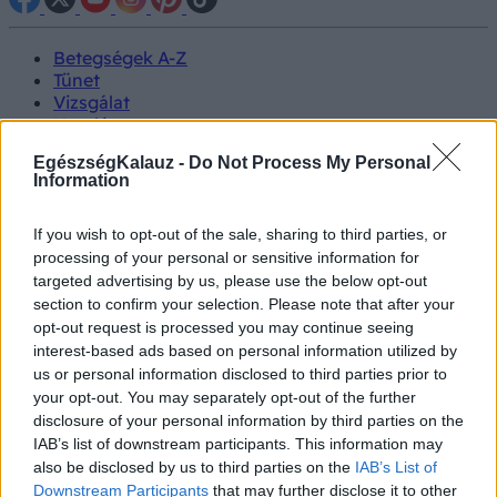
Betegségek A-Z
Tünet
Vizsgálat
Kezelés
Életmódváltás
EgészségKalauz -
Do Not Process My Personal
Kutatás
Information
Prevenció
Hírek
Videók
If you wish to opt-out of the sale, sharing to third parties, or
Kisállatok egészsége
processing of your personal or sensitive information for
targeted advertising by us, please use the below opt-out
section to confirm your selection. Please note that after your
#allergia
#influenza
#cukorbetegség
opt-out request is processed you may continue seeing
#orvosmeteorológia
#vérnyomás
#stroke
#rákbetegség
#pajzsmirigy
#reflux
#ekcéma
#herpesz
interest-based ads based on personal information utilized by
Regisztráció
us or personal information disclosed to third parties prior to
your opt-out. You may separately opt-out of the further
disclosure of your personal information by third parties on the
IAB’s list of downstream participants. This information may
also be disclosed by us to third parties on the
IAB’s List of
Betegségek
Vesekövesség
Downstream Participants
that may further disclose it to other