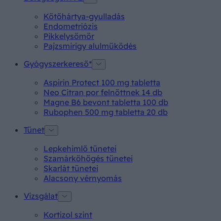
Kötőhártya-gyulladás
Endometriózis
Pikkelysömör
Pajzsmirigy alulműködés
Gyógyszerkereső*
Aspirin Protect 100 mg tabletta
Neo Citran por felnőttnek 14 db
Magne B6 bevont tabletta 100 db
Rubophen 500 mg tabletta 20 db
Tünet
Lepkehimlő tünetei
Szamárköhögés tünetei
Skarlát tünetei
Alacsony vérnyomás
Vizsgálat
Kortizol szint