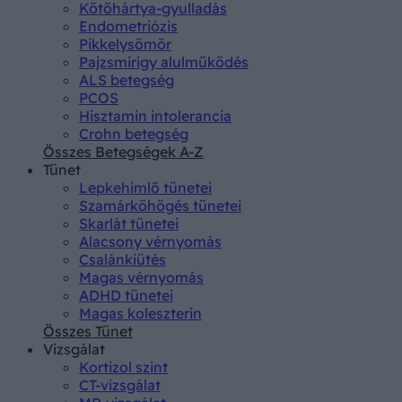
Kötőhártya-gyulladás
Endometriózis
Pikkelysömör
Pajzsmirigy alulműködés
ALS betegség
PCOS
Hisztamin intolerancia
Crohn betegség
Összes Betegségek A-Z
Tünet
Lepkehimlő tünetei
Szamárköhögés tünetei
Skarlát tünetei
Alacsony vérnyomás
Csalánkiütés
Magas vérnyomás
ADHD tünetei
Magas koleszterin
Összes Tünet
Vizsgálat
Kortizol szint
CT-vizsgálat