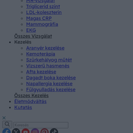
MR-vizsgálat
Triglicerid szint
LDL-koleszterin
Magas CRP
Mammográfia
EKG
Összes Vizsgálat
Kezelés
Aranyér kezelése
Kemoterápia
Szürkehályog műtét
Vízszerű hasmenés
Afta kezelése
Dagadt boka kezelése
Napallergia kezelése
Fülgyulladás kezelése
Összes Kezelés
Életmódváltás
Kutatás