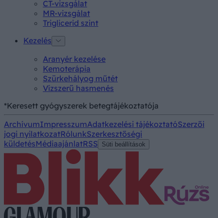
CT-vizsgálat
MR-vizsgálat
Triglicerid szint
Kezelés
Aranyér kezelése
Kemoterápia
Szürkehályog műtét
Vízszerű hasmenés
*Keresett gyógyszerek betegtájékoztatója
Archívum
Impresszum
Adatkezelési tájékoztató
Szerzői
jogi nyilatkozat
Rólunk
Szerkesztőségi
küldetés
Médiaajánlat
RSS
Süti beállítások