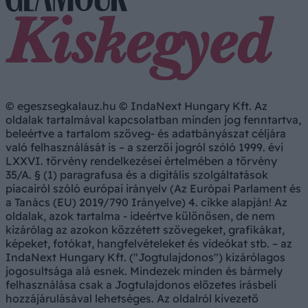
© egeszsegkalauz.hu © IndaNext Hungary Kft. Az
oldalak tartalmával kapcsolatban minden jog fenntartva,
beleértve a tartalom szöveg- és adatbányászat céljára
való felhasználását is – a szerzői jogról szóló 1999. évi
LXXVI. törvény rendelkezései értelmében a törvény
35/A. § (1) paragrafusa és a digitális szolgáltatások
piacairól szóló európai irányelv (Az Európai Parlament és
a Tanács (EU) 2019/790 Irányelve) 4. cikke alapján! Az
oldalak, azok tartalma - ideértve különösen, de nem
kizárólag az azokon közzétett szövegeket, grafikákat,
képeket, fotókat, hangfelvételeket és videókat stb. – az
IndaNext Hungary Kft. ("Jogtulajdonos") kizárólagos
jogosultsága alá esnek. Mindezek minden és bármely
felhasználása csak a Jogtulajdonos előzetes írásbeli
hozzájárulásával lehetséges. Az oldalról kivezető