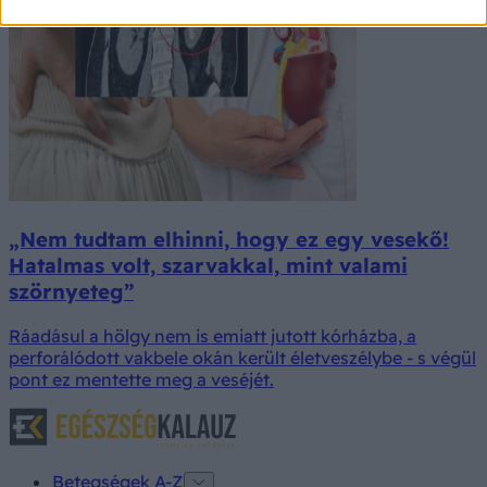
„Nem tudtam elhinni, hogy ez egy vesekő!
Hatalmas volt, szarvakkal, mint valami
szörnyeteg”
Ráadásul a hölgy nem is emiatt jutott kórházba, a
perforálódott vakbele okán került életveszélybe - s végül
pont ez mentette meg a veséjét.
Betegségek A-Z