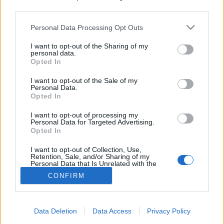
third parties.
Vesekövesség
Please note that this website/app uses one or more Google
Personal Data Processing Opt Outs
services and may gather and store information including but
not limited to your visit or usage behaviour. You may click to
I want to opt-out of the Sharing of my
Mitől alakul ki a vesekő?
personal data.
grant or deny consent to Google and its third-party tags to
Opted In
use your data for below specified purposes in below Google
A
vesekő olyan kemény ásványi lerakódás, amely
consent section.
I want to opt-out of the Sale of my
a vesében vagy a húgyutakban képződik, ha a
Personal Data.
Opted In
vizeletben lévő ásványi anyagok (például
kalcium, oxalát, húgysav) kristályosodnak.
I want to opt-out of processing my
Personal Data for Targeted Advertising.
Opted In
„
A vesék egy perc alatt egy liter vért képesek
I want to opt-out of Collection, Use,
megtisztítani, és naponta mintegy 25 alkalommal
Retention, Sale, and/or Sharing of my
Personal Data that Is Unrelated with the
szűrik át a testünkben található teljes
Purposes for which it was collected.
CONFIRM
Opted Out
vérmennyiséget. Ennek során eltávolítják belőle
a mérgeket, melléktermékeket, salakanyagokat
Google consents
és a felesleges folyadékot is. Ha a vesék jól
Data Deletion
Data Access
Privacy Policy
I want to allow Google to enable storage
működnek, akkor a kiválasztott ártalmas anyagok