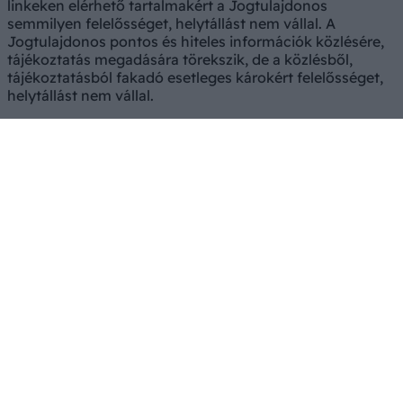
linkeken elérhető tartalmakért a Jogtulajdonos
semmilyen felelősséget, helytállást nem vállal. A
Jogtulajdonos pontos és hiteles információk közlésére,
tájékoztatás megadására törekszik, de a közlésből,
tájékoztatásból fakadó esetleges károkért felelősséget,
helytállást nem vállal.