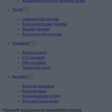
Rubophen 500 mg tabletta 20 db
Tünet
Lepkehimlő tünetei
Szamárköhögés tünetei
Skarlát tünetei
Alacsony vérnyomás
Vizsgálat
Kortizol szint
CT-vizsgálat
MR-vizsgálat
Triglicerid szint
Kezelés
Aranyér kezelése
Kemoterápia
Szürkehályog műtét
Vízszerű hasmenés
*Keresett gyógyszerek betegtájékoztatója