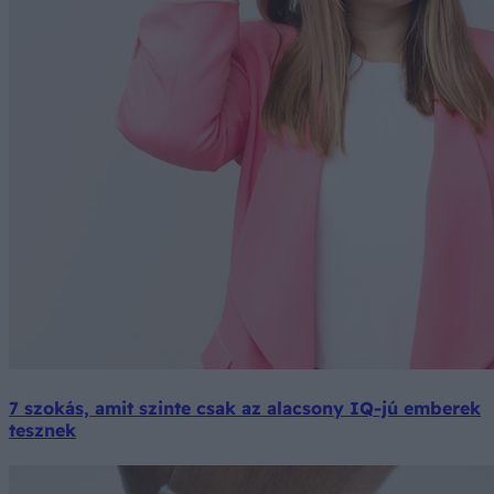
7 szokás, amit szinte csak az alacsony IQ-jú emberek
tesznek