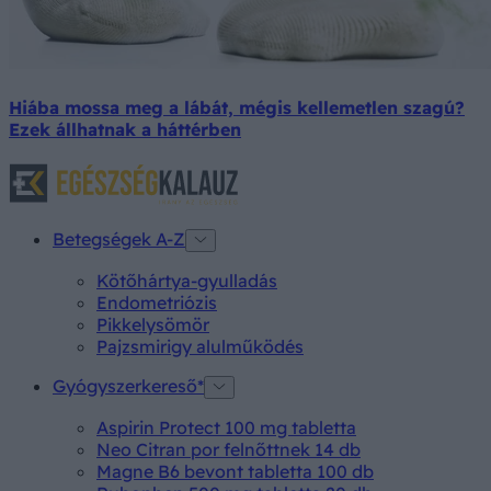
Hiába mossa meg a lábát, mégis kellemetlen szagú?
Ezek állhatnak a háttérben
Betegségek A-Z
Kötőhártya-gyulladás
Endometriózis
Pikkelysömör
Pajzsmirigy alulműködés
Gyógyszerkereső*
Aspirin Protect 100 mg tabletta
Neo Citran por felnőttnek 14 db
Magne B6 bevont tabletta 100 db