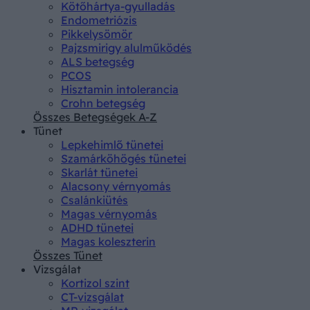
Kötőhártya-gyulladás
Endometriózis
Pikkelysömör
Pajzsmirigy alulműködés
ALS betegség
PCOS
Hisztamin intolerancia
Crohn betegség
Összes Betegségek A-Z
Tünet
Lepkehimlő tünetei
Szamárköhögés tünetei
Skarlát tünetei
Alacsony vérnyomás
Csalánkiütés
Magas vérnyomás
ADHD tünetei
Magas koleszterin
Összes Tünet
Vizsgálat
Kortizol szint
CT-vizsgálat