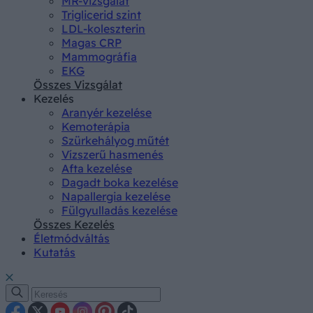
MR-vizsgálat
Triglicerid szint
LDL-koleszterin
Magas CRP
Mammográfia
EKG
Összes Vizsgálat
Kezelés
Aranyér kezelése
Kemoterápia
Szürkehályog műtét
Vízszerű hasmenés
Afta kezelése
Dagadt boka kezelése
Napallergia kezelése
Fülgyulladás kezelése
Összes Kezelés
Életmódváltás
Kutatás