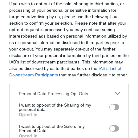
If you wish to opt-out of the sale, sharing to third parties, or
processing of your personal or sensitive information for
targeted advertising by us, please use the below opt-out
section to confirm your selection. Please note that after your
Betegségek
opt-out request is processed you may continue seeing
2011. április 29. 12:10
interest-based ads based on personal information utilized by
Módosítva: 2015. november 04. 13:49
us or personal information disclosed to third parties prior to
Megosztás
Küldés
Küldés Messengeren
your opt-out. You may separately opt-out of the further
disclosure of your personal information by third parties on the
IAB’s list of downstream participants. This information may
Egészségkalauz
also be disclosed by us to third parties on the
IAB’s List of
Egészségkalauz
Downstream Participants
that may further disclose it to other
third parties.
A San Franciscó-i és a berkley-i Kalifornia Egyetem
Please note that this website/app uses one or more Google
Personal Data Processing Opt Outs
services and may gather and store information including but
kutatói egy kísérlet során arra keresték a választ,
not limited to your visit or usage behaviour. You may click to
I want to opt-out of the Sharing of my
vajon az agy mely része felelős azért, ha zavarba
personal data.
grant or deny consent to Google and its third-party tags to
Opted In
jövünk, vagy ha kínosan érezzük magunkat egy
use your data for below specified purposes in below Google
consent section.
szituációban.
I want to opt-out of the Sale of my
Personal Data.
Opted In