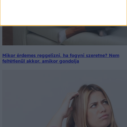
Mikor érdemes reggelizni, ha fogyni szeretne? Nem
feltétlenül akkor, amikor gondolja