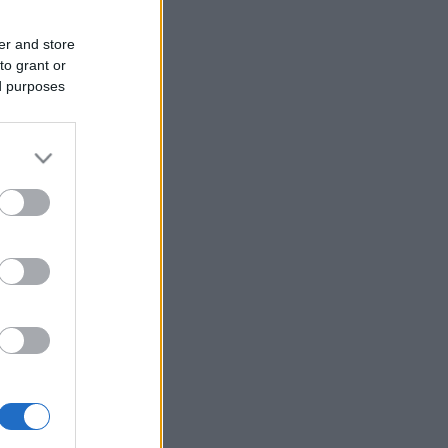
er and store
to grant or
ed purposes