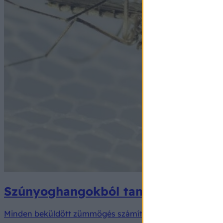
Szúnyoghangokból tanítanák az AI-t
Minden beküldött zümmögés számít!