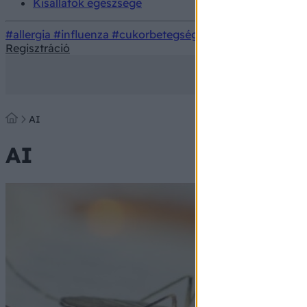
Kisállatok egészsége
#allergia
#influenza
#cukorbetegség
#orvosmeteorológi
Regisztráció
AI
AI