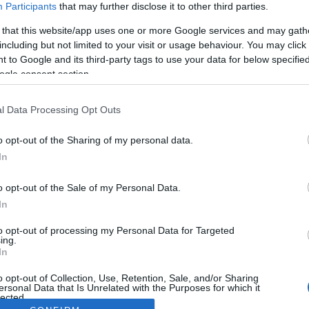
Participants
that may further disclose it to other third parties.
 that this website/app uses one or more Google services and may gath
including but not limited to your visit or usage behaviour. You may click 
 to Google and its third-party tags to use your data for below specifi
ogle consent section.
l Data Processing Opt Outs
o opt-out of the Sharing of my personal data.
In
o opt-out of the Sale of my Personal Data.
In
to opt-out of processing my Personal Data for Targeted
ing.
In
o opt-out of Collection, Use, Retention, Sale, and/or Sharing
ersonal Data that Is Unrelated with the Purposes for which it
lected.