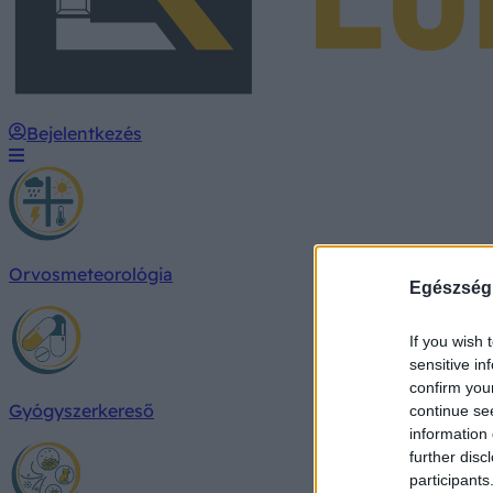
Bejelentkezés
Orvosmeteorológia
Egészség
If you wish 
sensitive in
confirm you
Gyógyszerkereső
continue se
information 
further disc
participants