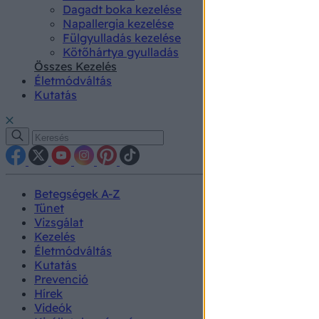
Dagadt boka kezelése
Napallergia kezelése
Fülgyulladás kezelése
Kötőhártya gyulladás
Összes Kezelés
Életmódváltás
Kutatás
Betegségek A-Z
Tünet
Vizsgálat
Kezelés
Életmódváltás
Kutatás
Prevenció
Hírek
Videók