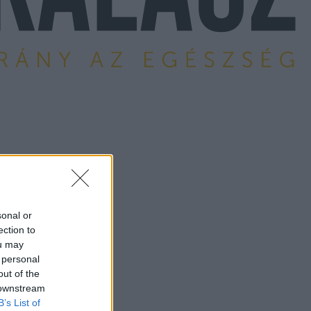
sonal or
ection to
ou may
 personal
out of the
 downstream
B’s List of