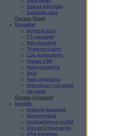
Hasmenés
authenti
Száraz köhögés
Szédülés okai
Összes Tünet
Vizsgálat
Kortizol szint
CT-vizsgálat
MR-vizsgálat
Triglicerid szint
LDL-koleszterin
Magas CRP
Mammográfia
EKG
Hasi ultrahang
Mikrobiom vizsgálat
Vérvétel
Összes Vizsgálat
Kezelés
Aranyér kezelése
Kemoterápia
Szürkehályog műtét
Vízszerű hasmenés
Afta kezelése