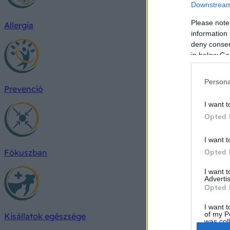
Downstream 
Please note
Allergia
information 
deny consent
in below Go
Persona
Prevenció
I want t
Opted 
I want t
Fókuszban
Opted 
I want 
Advertis
Opted 
I want t
of my P
Kisállatok egészsége
was col