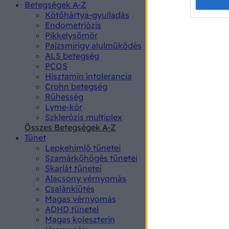
Opted 
Betegségek A-Z
Kötőhártya-gyulladás
Endometriózis
Google 
Pikkelysömör
Pajzsmirigy alulműködés
I want t
ALS betegség
web or d
PCOS
Hisztamin intolerancia
I want t
Crohn betegség
purpose
Rühesség
Lyme-kór
I want 
Szklerózis multiplex
Összes Betegségek A-Z
I want t
Tünet
web or d
Lepkehimlő tünetei
Szamárköhögés tünetei
I want t
Skarlát tünetei
or app.
Alacsony vérnyomás
Csalánkiütés
I want t
Magas vérnyomás
ADHD tünetei
Magas koleszterin
I want t