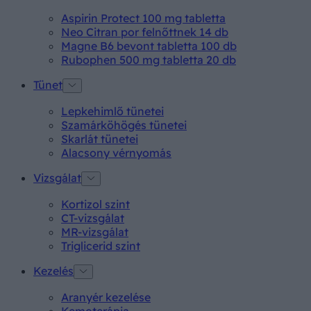
Aspirin Protect 100 mg tabletta
Neo Citran por felnőttnek 14 db
Magne B6 bevont tabletta 100 db
Rubophen 500 mg tabletta 20 db
Tünet
Lepkehimlő tünetei
Szamárköhögés tünetei
Skarlát tünetei
Alacsony vérnyomás
Vizsgálat
Kortizol szint
CT-vizsgálat
MR-vizsgálat
Triglicerid szint
Kezelés
Aranyér kezelése