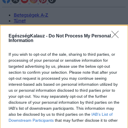
Betegségek A-Z
Tünet
Vizsgálat
Kezelés
EgészségKalauz -
Do Not Process My Personal
Életmódváltás
Information
Kutatás
Prevenció
Hírek
If you wish to opt-out of the sale, sharing to third parties, or
Videók
processing of your personal or sensitive information for
Kisállatok egészsége
targeted advertising by us, please use the below opt-out
section to confirm your selection. Please note that after your
opt-out request is processed you may continue seeing
#allergia
#influenza
#cukorbetegség
interest-based ads based on personal information utilized by
#orvosmeteorológia
#vérnyomás
#stroke
#rákbetegség
#pajzsmirigy
#reflux
#ekcéma
#herpesz
us or personal information disclosed to third parties prior to
Regisztráció
your opt-out. You may separately opt-out of the further
disclosure of your personal information by third parties on the
IAB’s list of downstream participants. This information may
also be disclosed by us to third parties on the
IAB’s List of
Downstream Participants
that may further disclose it to other
Alvás
third parties.