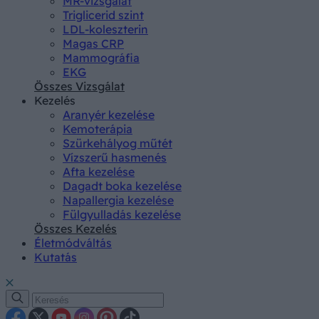
MR-vizsgálat
Triglicerid szint
LDL-koleszterin
Magas CRP
Mammográfia
EKG
Összes Vizsgálat
Kezelés
Aranyér kezelése
Kemoterápia
Szürkehályog műtét
Vízszerű hasmenés
Afta kezelése
Dagadt boka kezelése
Napallergia kezelése
Fülgyulladás kezelése
Összes Kezelés
Életmódváltás
Kutatás