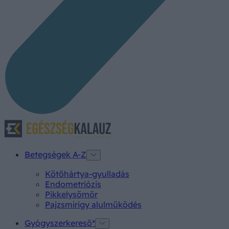
Betegségek A-Z
Kötőhártya-gyulladás
Endometriózis
Pikkelysömör
Pajzsmirigy alulműködés
Gyógyszerkereső*