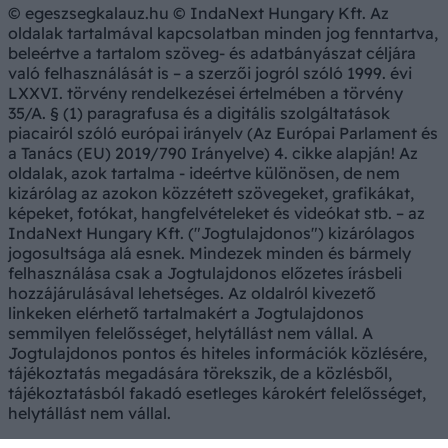
© egeszsegkalauz.hu © IndaNext Hungary Kft. Az
oldalak tartalmával kapcsolatban minden jog fenntartva,
beleértve a tartalom szöveg- és adatbányászat céljára
való felhasználását is – a szerzői jogról szóló 1999. évi
LXXVI. törvény rendelkezései értelmében a törvény
35/A. § (1) paragrafusa és a digitális szolgáltatások
piacairól szóló európai irányelv (Az Európai Parlament és
a Tanács (EU) 2019/790 Irányelve) 4. cikke alapján! Az
oldalak, azok tartalma - ideértve különösen, de nem
kizárólag az azokon közzétett szövegeket, grafikákat,
képeket, fotókat, hangfelvételeket és videókat stb. – az
IndaNext Hungary Kft. ("Jogtulajdonos") kizárólagos
jogosultsága alá esnek. Mindezek minden és bármely
felhasználása csak a Jogtulajdonos előzetes írásbeli
hozzájárulásával lehetséges. Az oldalról kivezető
linkeken elérhető tartalmakért a Jogtulajdonos
semmilyen felelősséget, helytállást nem vállal. A
Jogtulajdonos pontos és hiteles információk közlésére,
tájékoztatás megadására törekszik, de a közlésből,
tájékoztatásból fakadó esetleges károkért felelősséget,
helytállást nem vállal.