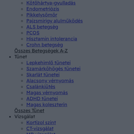
Kötőhártya-gyulladás
Endometriózis
Pikkelysömör
Pajzsmirigy alulműködés
ALS betegség
PCOS
Hisztamin intolerancia
Crohn betegség
Összes Betegségek A-Z
Tünet
Lepkehimlő tünetei
Szamárköhögés tünetei
Skarlát tünetei
Alacsony vérnyomás
Csalánkiütés
Magas vérnyomás
ADHD tünetei
Magas koleszterin
Összes Tünet
Vizsgálat
Kortizol szint
CT-vizsgálat