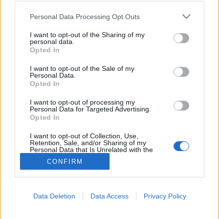
Please note that this website/app uses one or more Google
Alvás
Personal Data Processing Opt Outs
services and may gather and store information including but
not limited to your visit or usage behaviour. You may click to
I want to opt-out of the Sharing of my
personal data.
grant or deny consent to Google and its third-party tags to
Opted In
use your data for below specified purposes in below Google
consent section.
I want to opt-out of the Sale of my
Personal Data.
Opted In
I want to opt-out of processing my
Personal Data for Targeted Advertising.
Opted In
I want to opt-out of Collection, Use,
Retention, Sale, and/or Sharing of my
Personal Data that Is Unrelated with the
Purposes for which it was collected.
CONFIRM
Opted Out
Google consents
Data Deletion
Data Access
Privacy Policy
I want to allow Google to enable storage
related to advertising like cookies on web or