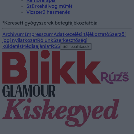
Kemoterápia
Szürkehályog műtét
Vízszerű hasmenés
*Keresett gyógyszerek betegtájékoztatója
Archívum
Impresszum
Adatkezelési tájékoztató
Szerzői
jogi nyilatkozat
Rólunk
Szerkesztőségi
küldetés
Médiaajánlat
RSS
Süti beállítások