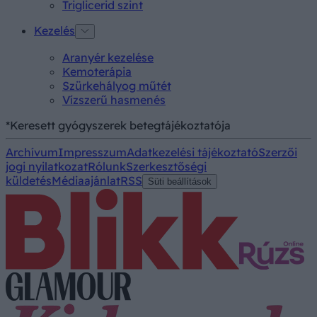
Triglicerid szint
Kezelés
Aranyér kezelése
Kemoterápia
Szürkehályog műtét
Vízszerű hasmenés
*Keresett gyógyszerek betegtájékoztatója
Archívum
Impresszum
Adatkezelési tájékoztató
Szerzői
jogi nyilatkozat
Rólunk
Szerkesztőségi
küldetés
Médiaajánlat
RSS
Süti beállítások