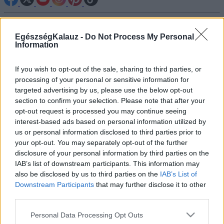
Betegségek A-Z
Tünet
EgészségKalauz -
Do Not Process My Personal
Information
Vizsgálat
Kezelés
Életmódváltás
If you wish to opt-out of the sale, sharing to third parties, or
Kutatás
processing of your personal or sensitive information for
Prevenció
targeted advertising by us, please use the below opt-out
Hírek
section to confirm your selection. Please note that after your
Videók
opt-out request is processed you may continue seeing
Kisállatok egészsége
interest-based ads based on personal information utilized by
us or personal information disclosed to third parties prior to
#allergia
#influenza
#cukorbetegség
your opt-out. You may separately opt-out of the further
#orvosmeteorológia
#vérnyomás
#stroke
#rákbetegség
disclosure of your personal information by third parties on the
#pajzsmirigy
#reflux
#ekcéma
#herpesz
IAB’s list of downstream participants. This information may
Regisztráció
also be disclosed by us to third parties on the
IAB’s List of
Downstream Participants
that may further disclose it to other
third parties.
Please note that this website/app uses one or more Google
Personal Data Processing Opt Outs
Alvás
services and may gather and store information including but