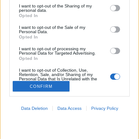
not limited to your visit or usage behaviour. You may click to
I want to opt-out of the Sharing of my
Alvás
personal data.
grant or deny consent to Google and its third-party tags to
Opted In
use your data for below specified purposes in below Google
consent section.
I want to opt-out of the Sale of my
Personal Data.
Opted In
I want to opt-out of processing my
Personal Data for Targeted Advertising.
Opted In
I want to opt-out of Collection, Use,
Retention, Sale, and/or Sharing of my
Personal Data that Is Unrelated with the
Purposes for which it was collected.
CONFIRM
Opted Out
Google consents
Data Deletion
Data Access
Privacy Policy
I want to allow Google to enable storage
related to advertising like cookies on web or
device identifiers in apps.
I want to allow my user data to be sent to