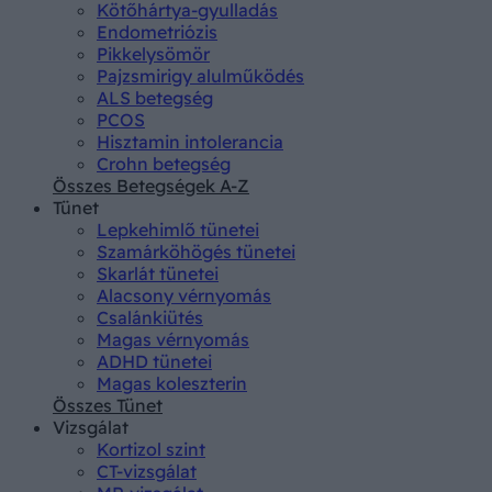
Kötőhártya-gyulladás
Endometriózis
Pikkelysömör
Pajzsmirigy alulműködés
ALS betegség
PCOS
Hisztamin intolerancia
Crohn betegség
Összes Betegségek A-Z
Tünet
Lepkehimlő tünetei
Szamárköhögés tünetei
Skarlát tünetei
Alacsony vérnyomás
Csalánkiütés
Magas vérnyomás
ADHD tünetei
Magas koleszterin
Összes Tünet
Vizsgálat
Kortizol szint
CT-vizsgálat