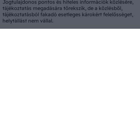
Jogtulajdonos pontos és hiteles információk közlésére,
tájékoztatás megadására törekszik, de a közlésből,
tájékoztatásból fakadó esetleges károkért felelősséget,
helytállást nem vállal.