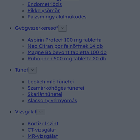
Endometriózis
Pikkelysömör
Pajzsmirigy alulműködés
Gyógyszerkereső*
Aspirin Protect 100 mg tabletta
Neo Citran por felnőttnek 14 db
Magne B6 bevont tabletta 100 db
Rubophen 500 mg tabletta 20 db
Tünet
Lepkehimlő tünetei
Szamárköhögés tünetei
Skarlát tünetei
Alacsony vérnyomás
Vizsgálat
Kortizol szint
CT-vizsgálat
MR-vizsgálat