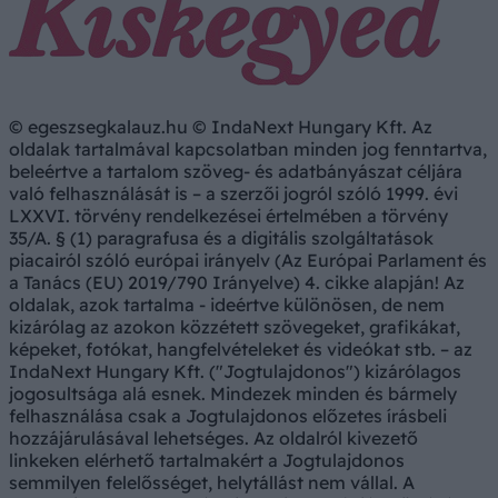
© egeszsegkalauz.hu © IndaNext Hungary Kft. Az
oldalak tartalmával kapcsolatban minden jog fenntartva,
beleértve a tartalom szöveg- és adatbányászat céljára
való felhasználását is – a szerzői jogról szóló 1999. évi
LXXVI. törvény rendelkezései értelmében a törvény
35/A. § (1) paragrafusa és a digitális szolgáltatások
piacairól szóló európai irányelv (Az Európai Parlament és
a Tanács (EU) 2019/790 Irányelve) 4. cikke alapján! Az
oldalak, azok tartalma - ideértve különösen, de nem
kizárólag az azokon közzétett szövegeket, grafikákat,
képeket, fotókat, hangfelvételeket és videókat stb. – az
IndaNext Hungary Kft. ("Jogtulajdonos") kizárólagos
jogosultsága alá esnek. Mindezek minden és bármely
felhasználása csak a Jogtulajdonos előzetes írásbeli
hozzájárulásával lehetséges. Az oldalról kivezető
linkeken elérhető tartalmakért a Jogtulajdonos
semmilyen felelősséget, helytállást nem vállal. A