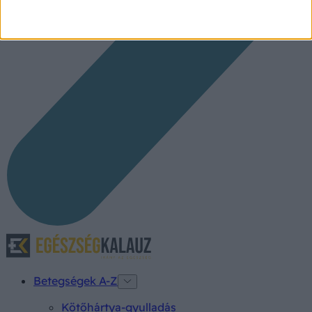
Betegségek A-Z
Kötőhártya-gyulladás