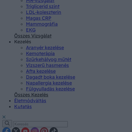
MR-vizsgálat
Triglicerid szint
LDL-koleszterin
Magas CRP
Mammográfia
EKG
Összes Vizsgálat
Kezelés
Aranyér kezelése
Kemoterápia
Szürkehályog műtét
Vízszerű hasmenés
Afta kezelése
Dagadt boka kezelése
Napallergia kezelése
Fülgyulladás kezelése
Összes Kezelés
Életmódváltás
Kutatás