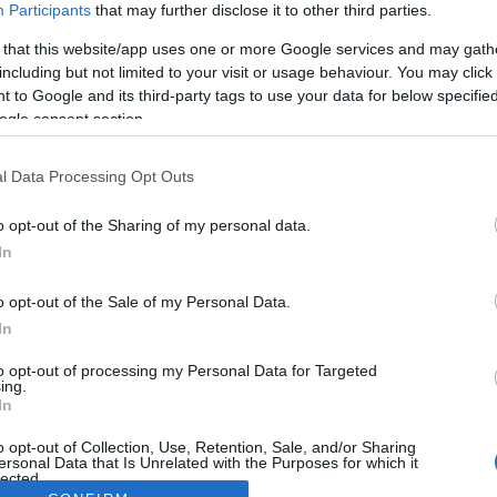
Participants
that may further disclose it to other third parties.
 that this website/app uses one or more Google services and may gath
including but not limited to your visit or usage behaviour. You may click 
 to Google and its third-party tags to use your data for below specifi
ogle consent section.
l Data Processing Opt Outs
o opt-out of the Sharing of my personal data.
In
o opt-out of the Sale of my Personal Data.
In
to opt-out of processing my Personal Data for Targeted
ing.
In
o opt-out of Collection, Use, Retention, Sale, and/or Sharing
ersonal Data that Is Unrelated with the Purposes for which it
lected.