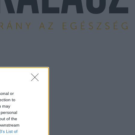
sonal or
ection to
ou may
 personal
out of the
 downstream
B’s List of