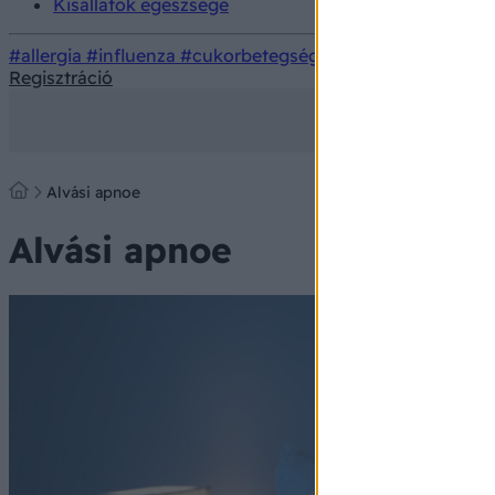
Kisállatok egészsége
#allergia
#influenza
#cukorbetegség
#orvosmeteorológi
Regisztráció
Alvási apnoe
Alvási apnoe