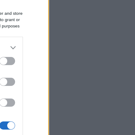
er and store
to grant or
ed purposes