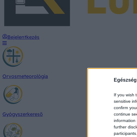
Bejelentkezés
Orvosmeteorológia
Egészség
If you wish 
sensitive in
confirm you
Gyógyszerkereső
continue se
information 
further disc
participants