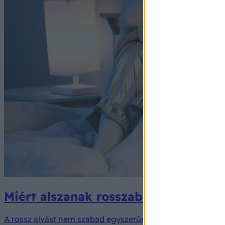
Miért alszanak rosszabbul az idősek
A rossz alvást nem szabad egyszerűen elfogadni az öreged