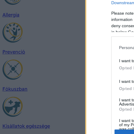
Downstream 
Please note
Allergia
information 
deny consent
in below Go
Persona
Prevenció
I want t
Opted 
I want t
Fókuszban
Opted 
I want 
Advertis
Opted 
I want t
of my P
Kisállatok egészsége
was col