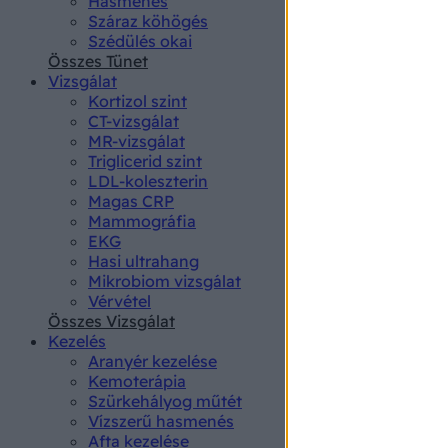
Hasmenés
authenti
Száraz köhögés
Szédülés okai
Összes Tünet
Vizsgálat
Kortizol szint
CT-vizsgálat
MR-vizsgálat
Triglicerid szint
LDL-koleszterin
Magas CRP
Mammográfia
EKG
Hasi ultrahang
Mikrobiom vizsgálat
Vérvétel
Összes Vizsgálat
Kezelés
Aranyér kezelése
Kemoterápia
Szürkehályog műtét
Vízszerű hasmenés
Afta kezelése