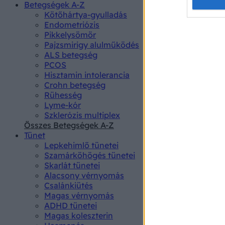
Opted 
Betegségek A-Z
Kötőhártya-gyulladás
Endometriózis
Google 
Pikkelysömör
Pajzsmirigy alulműködés
I want t
ALS betegség
web or d
PCOS
Hisztamin intolerancia
I want t
Crohn betegség
purpose
Rühesség
Lyme-kór
I want 
Szklerózis multiplex
Összes Betegségek A-Z
I want t
Tünet
web or d
Lepkehimlő tünetei
Szamárköhögés tünetei
I want t
Skarlát tünetei
or app.
Alacsony vérnyomás
Csalánkiütés
I want t
Magas vérnyomás
ADHD tünetei
Magas koleszterin
I want t