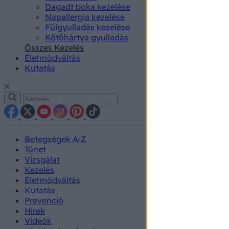
Dagadt boka kezelése
Napallergia kezelése
Fülgyulladás kezelése
Kötőhártya gyulladás
Összes Kezelés
Életmódváltás
Kutatás
Betegségek A-Z
Tünet
Vizsgálat
Kezelés
Életmódváltás
Kutatás
Prevenció
Hírek
Videók