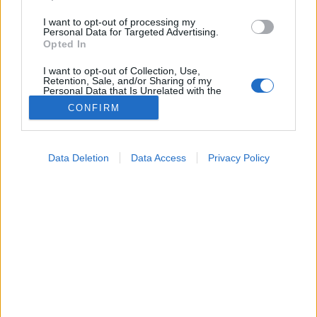
I want to opt-out of processing my
Personal Data for Targeted Advertising.
Opted In
I want to opt-out of Collection, Use,
Retention, Sale, and/or Sharing of my
Personal Data that Is Unrelated with the
Purposes for which it was collected.
CONFIRM
Opted Out
Google consents
Betegségek
Data Deletion
Data Access
Privacy Policy
2026. június 13. 18:24
I want to allow Google to enable storage
Megosztás
Küldés
Küldés Messengeren
related to advertising like cookies on web or
device identifiers in apps.
Tomanóczy Andrea
I want to allow my user data to be sent to
szerkesztő
Google for online advertising purposes.
I want to allow Google to send me
personalized advertising.
A rossz alvást nem szabad egyszerűen elfogadni az
öregedés velejárójaként.
I want to allow Google to enable storage