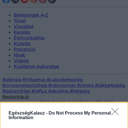
Betegségek A-Z
Tünet
Vizsgálat
Kezelés
Életmódváltás
Kutatás
Prevenció
Hírek
Videók
Kisállatok egészsége
#allergia
#influenza
#cukorbetegség
#orvosmeteorológia
#vérnyomás
#stroke
#rákbetegség
#pajzsmirigy
#reflux
#ekcéma
#herpesz
Regisztráció
Miért alszanak rosszabbul az idősek? A
Betegségek
szakértők szerint három fontos változás
áll a háttérben
EgészségKalauz -
Do Not Process My Personal
Information
Miért alszanak rosszabbul az