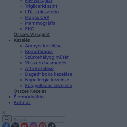
MR-vizsgálat
Triglicerid szint
LDL-koleszterin
Magas CRP
Mammográfia
EKG
Összes Vizsgálat
Kezelés
Aranyér kezelése
Kemoterápia
Szürkehályog műtét
Vízszerű hasmenés
Afta kezelése
Dagadt boka kezelése
Napallergia kezelése
Fülgyulladás kezelése
Összes Kezelés
Életmódváltás
Kutatás