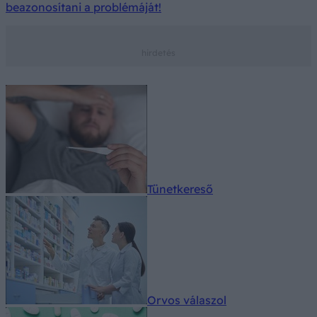
beazonosítani a problémáját!
Tünetkereső
Orvos válaszol