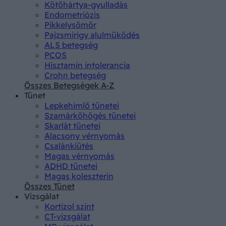
Kötőhártya-gyulladás
Endometriózis
Pikkelysömör
Pajzsmirigy alulműködés
ALS betegség
PCOS
Hisztamin intolerancia
Crohn betegség
Összes Betegségek A-Z
Tünet
Lepkehimlő tünetei
Szamárköhögés tünetei
Skarlát tünetei
Alacsony vérnyomás
Csalánkiütés
Magas vérnyomás
ADHD tünetei
Magas koleszterin
Összes Tünet
Vizsgálat
Kortizol szint
CT-vizsgálat