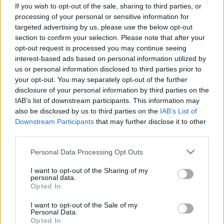
idősek? A szakértők szerint három
If you wish to opt-out of the sale, sharing to third parties, or
processing of your personal or sensitive information for
fontos változás áll a háttérben
targeted advertising by us, please use the below opt-out
section to confirm your selection. Please note that after your
opt-out request is processed you may continue seeing
interest-based ads based on personal information utilized by
us or personal information disclosed to third parties prior to
your opt-out. You may separately opt-out of the further
disclosure of your personal information by third parties on the
IAB’s list of downstream participants. This information may
also be disclosed by us to third parties on the
IAB’s List of
Downstream Participants
that may further disclose it to other
third parties.
Please note that this website/app uses one or more Google
Personal Data Processing Opt Outs
services and may gather and store information including but
not limited to your visit or usage behaviour. You may click to
I want to opt-out of the Sharing of my
personal data.
grant or deny consent to Google and its third-party tags to
Opted In
use your data for below specified purposes in below Google
consent section.
I want to opt-out of the Sale of my
Personal Data.
Opted In