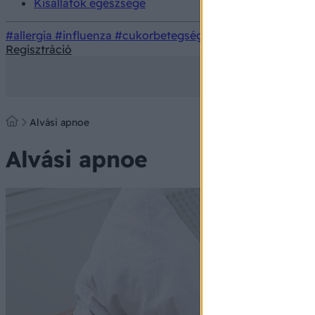
Kisállatok egészsége
#allergia
#influenza
#cukorbetegség
#orvosmeteorológi
Regisztráció
Alvási apnoe
Alvási apnoe