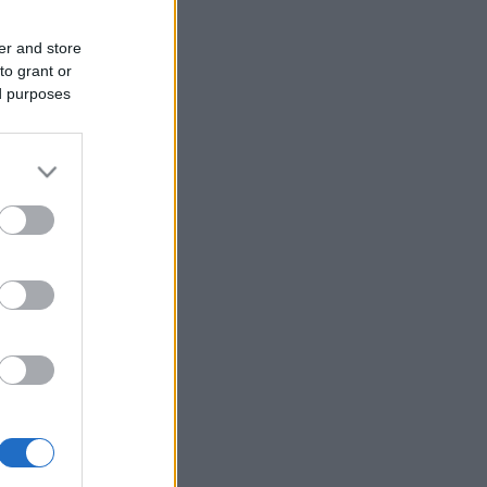
er and store
to grant or
ed purposes