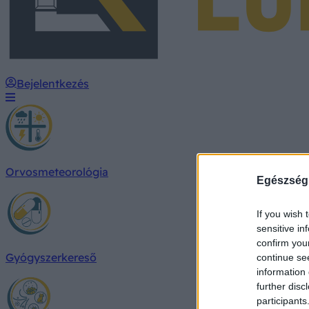
Bejelentkezés
Orvosmeteorológia
Egészség
If you wish 
sensitive in
confirm you
Gyógyszerkereső
continue se
information 
further disc
participants