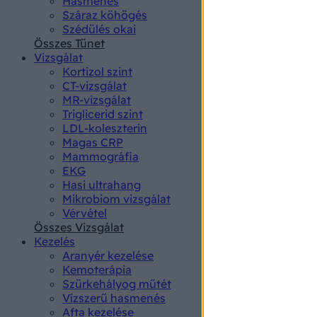
Hasmenés
authenti
Száraz köhögés
Szédülés okai
Összes Tünet
Vizsgálat
Kortizol szint
CT-vizsgálat
MR-vizsgálat
Triglicerid szint
LDL-koleszterin
Magas CRP
Mammográfia
EKG
Hasi ultrahang
Mikrobiom vizsgálat
Vérvétel
Összes Vizsgálat
Kezelés
Aranyér kezelése
Kemoterápia
Szürkehályog műtét
Vízszerű hasmenés
Afta kezelése