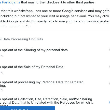
Participants
that may further disclose it to other third parties.
 that this website/app uses one or more Google services and may gath
including but not limited to your visit or usage behaviour. You may click 
 to Google and its third-party tags to use your data for below specifi
ogle consent section.
l Data Processing Opt Outs
o opt-out of the Sharing of my personal data.
In
o opt-out of the Sale of my Personal Data.
In
to opt-out of processing my Personal Data for Targeted
ing.
In
o opt-out of Collection, Use, Retention, Sale, and/or Sharing
ersonal Data that Is Unrelated with the Purposes for which it
lected.