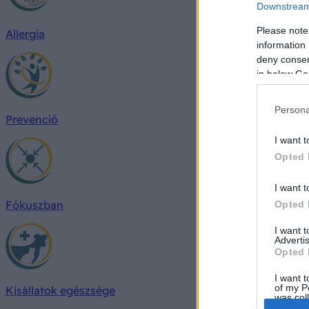
Downstream 
Please note
Allergia
information 
deny consent
in below Go
Persona
Prevenció
I want t
Opted 
I want t
Fókuszban
Opted 
I want 
Advertis
Opted 
I want t
of my P
Kisállatok egészsége
was col