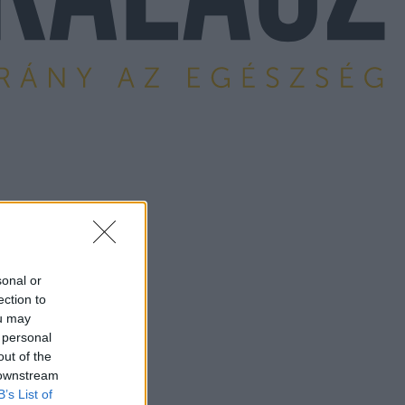
sonal or
ection to
ou may
 personal
out of the
 downstream
B’s List of