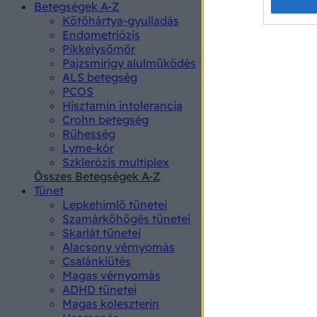
Opted 
Betegségek A-Z
Kötőhártya-gyulladás
Endometriózis
Google 
Pikkelysömör
Pajzsmirigy alulműködés
I want t
ALS betegség
web or d
PCOS
Hisztamin intolerancia
I want t
Crohn betegség
purpose
Rühesség
Lyme-kór
I want 
Szklerózis multiplex
Összes Betegségek A-Z
I want t
Tünet
web or d
Lepkehimlő tünetei
Szamárköhögés tünetei
I want t
Skarlát tünetei
or app.
Alacsony vérnyomás
Csalánkiütés
I want t
Magas vérnyomás
ADHD tünetei
Magas koleszterin
I want t