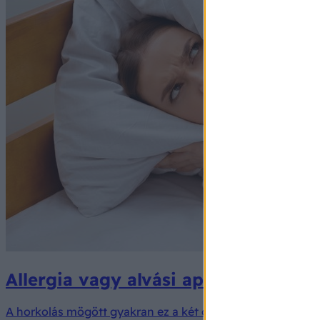
Allergia vagy alvási apnoe okozza a
A horkolás mögött gyakran ez a két ok áll – és egyik sem á