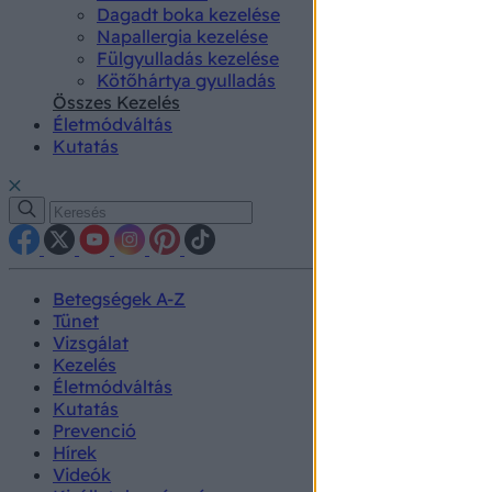
Dagadt boka kezelése
Napallergia kezelése
Fülgyulladás kezelése
Kötőhártya gyulladás
Összes Kezelés
Életmódváltás
Kutatás
Betegségek A-Z
Tünet
Vizsgálat
Kezelés
Életmódváltás
Kutatás
Prevenció
Hírek
Videók