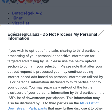
Betegségek A-Z
Tünet
Vizsgálat
Kezelés
Életmódváltás
EgészségKalauz -
Do Not Process My Personal
Kutatás
Information
Prevenció
Hírek
If you wish to opt-out of the sale, sharing to third parties, or
Videók
processing of your personal or sensitive information for
Kisállatok egészsége
targeted advertising by us, please use the below opt-out
section to confirm your selection. Please note that after your
#allergia
#influenza
#cukorbetegség
opt-out request is processed you may continue seeing
#orvosmeteorológia
#vérnyomás
#stroke
#rákbetegség
interest-based ads based on personal information utilized by
#pajzsmirigy
#reflux
#ekcéma
#herpesz
us or personal information disclosed to third parties prior to
Regisztráció
your opt-out. You may separately opt-out of the further
disclosure of your personal information by third parties on the
IAB’s list of downstream participants. This information may
also be disclosed by us to third parties on the
IAB’s List of
Downstream Participants
that may further disclose it to other
Böjt