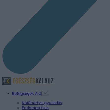
Betegségek A-Z
Kötőhártya-gyulladás
Endometriózis