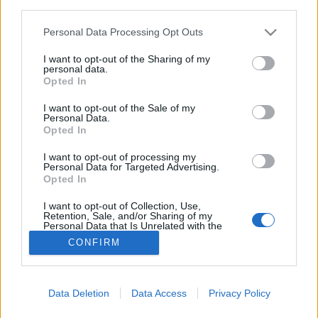
third parties.
Böjt
Please note that this website/app uses one or more Google
Personal Data Processing Opt Outs
services and may gather and store information including but
not limited to your visit or usage behaviour. You may click to
I want to opt-out of the Sharing of my
personal data.
grant or deny consent to Google and its third-party tags to
Opted In
use your data for below specified purposes in below Google
consent section.
I want to opt-out of the Sale of my
Personal Data.
Opted In
I want to opt-out of processing my
Personal Data for Targeted Advertising.
Opted In
I want to opt-out of Collection, Use,
Retention, Sale, and/or Sharing of my
Personal Data that Is Unrelated with the
Purposes for which it was collected.
CONFIRM
Opted Out
Google consents
Data Deletion
Data Access
Privacy Policy
I want to allow Google to enable storage
related to advertising like cookies on web or