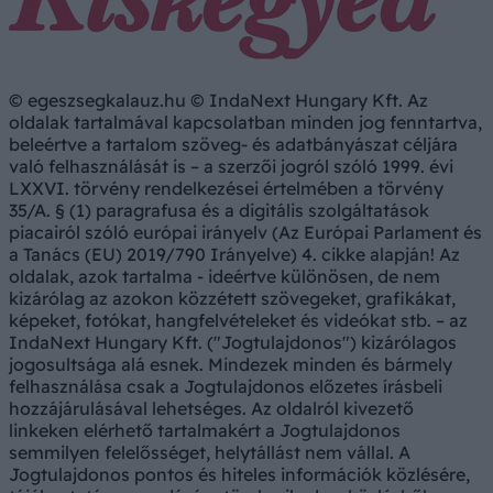
© egeszsegkalauz.hu © IndaNext Hungary Kft. Az
oldalak tartalmával kapcsolatban minden jog fenntartva,
beleértve a tartalom szöveg- és adatbányászat céljára
való felhasználását is – a szerzői jogról szóló 1999. évi
LXXVI. törvény rendelkezései értelmében a törvény
35/A. § (1) paragrafusa és a digitális szolgáltatások
piacairól szóló európai irányelv (Az Európai Parlament és
a Tanács (EU) 2019/790 Irányelve) 4. cikke alapján! Az
oldalak, azok tartalma - ideértve különösen, de nem
kizárólag az azokon közzétett szövegeket, grafikákat,
képeket, fotókat, hangfelvételeket és videókat stb. – az
IndaNext Hungary Kft. ("Jogtulajdonos") kizárólagos
jogosultsága alá esnek. Mindezek minden és bármely
felhasználása csak a Jogtulajdonos előzetes írásbeli
hozzájárulásával lehetséges. Az oldalról kivezető
linkeken elérhető tartalmakért a Jogtulajdonos
semmilyen felelősséget, helytállást nem vállal. A
Jogtulajdonos pontos és hiteles információk közlésére,