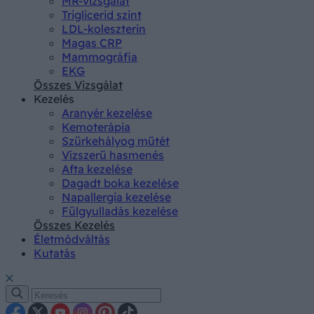
MR-vizsgálat
Triglicerid szint
LDL-koleszterin
Magas CRP
Mammográfia
EKG
Összes Vizsgálat
Kezelés
Aranyér kezelése
Kemoterápia
Szürkehályog műtét
Vízszerű hasmenés
Afta kezelése
Dagadt boka kezelése
Napallergia kezelése
Fülgyulladás kezelése
Összes Kezelés
Életmódváltás
Kutatás