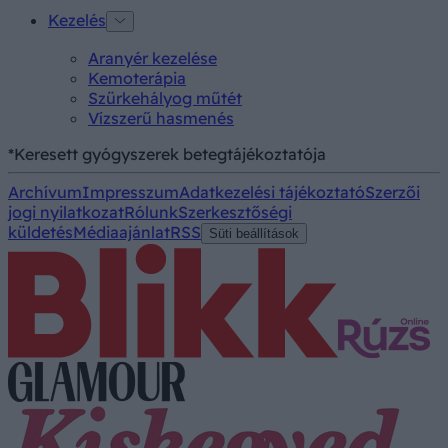
Kezelés
Aranyér kezelése
Kemoterápia
Szürkehályog műtét
Vízszerű hasmenés
*Keresett gyógyszerek betegtájékoztatója
Archívum
Impresszum
Adatkezelési tájékoztató
Szerzői
jogi nyilatkozat
Rólunk
Szerkesztőségi
küldetés
Médiaajánlat
RSS
Süti beállítások