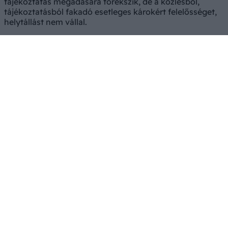
tájékoztatás megadására törekszik, de a közlésből,
tájékoztatásból fakadó esetleges károkért felelősséget,
helytállást nem vállal.