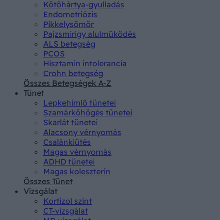
Kötőhártya-gyulladás
Endometriózis
Pikkelysömör
Pajzsmirigy alulműködés
ALS betegség
PCOS
Hisztamin intolerancia
Crohn betegség
Összes Betegségek A-Z
Tünet
Lepkehimlő tünetei
Szamárköhögés tünetei
Skarlát tünetei
Alacsony vérnyomás
Csalánkiütés
Magas vérnyomás
ADHD tünetei
Magas koleszterin
Összes Tünet
Vizsgálat
Kortizol szint
CT-vizsgálat