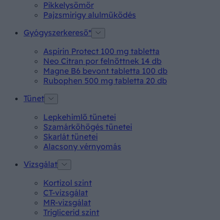
Pikkelysömör
Pajzsmirigy alulműködés
Gyógyszerkereső*
Aspirin Protect 100 mg tabletta
Neo Citran por felnőttnek 14 db
Magne B6 bevont tabletta 100 db
Rubophen 500 mg tabletta 20 db
Tünet
Lepkehimlő tünetei
Szamárköhögés tünetei
Skarlát tünetei
Alacsony vérnyomás
Vizsgálat
Kortizol szint
CT-vizsgálat
MR-vizsgálat
Triglicerid szint