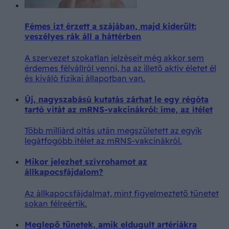
Fémes ízt érzett a szájában, majd kiderült:
veszélyes rák áll a háttérben
A szervezet szokatlan jelzéseit még akkor sem
érdemes félvállról venni, ha az illető aktív életet él
és kiváló fizikai állapotban van.
Új, nagyszabású kutatás zárhat le egy régóta
tartó vitát az mRNS-vakcinákról: íme, az ítélet
Több milliárd oltás után megszületett az egyik
legátfogóbb ítélet az mRNS-vakcinákról.
Mikor jelezhet szívrohamot az
állkapocsfájdalom?
Az állkapocsfájdalmat, mint figyelmeztető tünetet
sokan félreértik.
Meglepő tünetek, amik eldugult artériákra