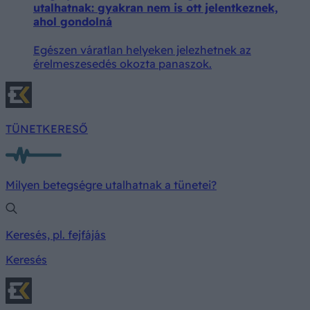
utalhatnak: gyakran nem is ott jelentkeznek,
ahol gondolná
Egészen váratlan helyeken jelezhetnek az
érelmeszesedés okozta panaszok.
TÜNETKERESŐ
Milyen betegségre utalhatnak a tünetei?
Keresés, pl. fejfájás
Keresés