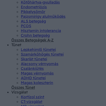
Kötőhártya-gyulladás
Endometriózis
Pikkelysömör
Pajzsmirigy alulműködés
ALS betegség
PCOS
Hisztamin intolerancia
Crohn betegség
Összes Betegségek A-Z
Tünet
Lepkehimlő tünetei
Szamárköhögés tünetei
Skarlát tünetei
Alacsony vérnyomás
Csalánkiütés
Magas vérnyomás
ADHD tünetei
Magas koleszterin
Összes Tünet
Vizsgálat
Kortizol szint
CT-vizsgálat