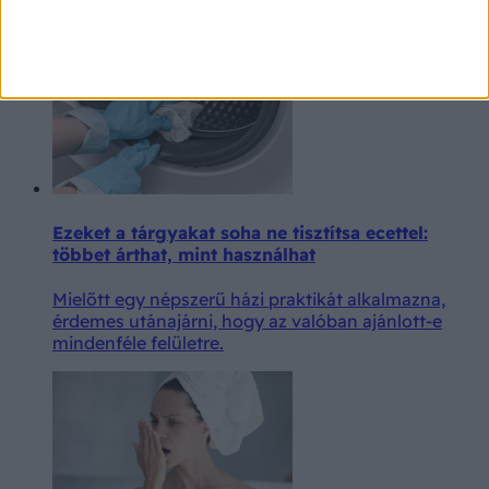
a jele, hogy az érzelmeink nemcsak a lelkünkre,
hanem a testünkre is hatással vannak.
Ezeket a tárgyakat soha ne tisztítsa ecettel:
többet árthat, mint használhat
Mielőtt egy népszerű házi praktikát alkalmazna,
érdemes utánajárni, hogy az valóban ajánlott-e
mindenféle felületre.