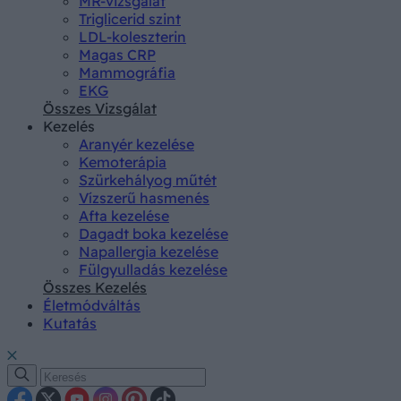
MR-vizsgálat
Triglicerid szint
LDL-koleszterin
Magas CRP
Mammográfia
EKG
Összes Vizsgálat
Kezelés
Aranyér kezelése
Kemoterápia
Szürkehályog műtét
Vízszerű hasmenés
Afta kezelése
Dagadt boka kezelése
Napallergia kezelése
Fülgyulladás kezelése
Összes Kezelés
Életmódváltás
Kutatás