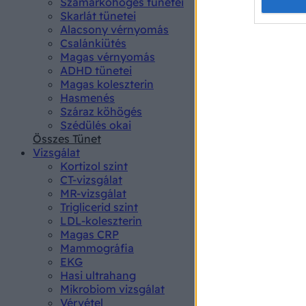
Opted 
Szamárköhögés tünetei
Skarlát tünetei
Alacsony vérnyomás
Google 
Csalánkiütés
Magas vérnyomás
I want t
ADHD tünetei
web or d
Magas koleszterin
Hasmenés
I want t
Száraz köhögés
purpose
Szédülés okai
Összes Tünet
I want 
Vizsgálat
Kortizol szint
I want t
CT-vizsgálat
web or d
MR-vizsgálat
Triglicerid szint
LDL-koleszterin
I want t
Magas CRP
or app.
Mammográfia
EKG
I want t
Hasi ultrahang
Mikrobiom vizsgálat
I want t
Vérvétel