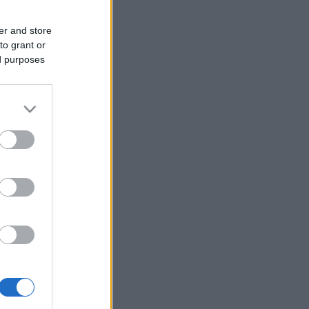
er and store
to grant or
ed purposes