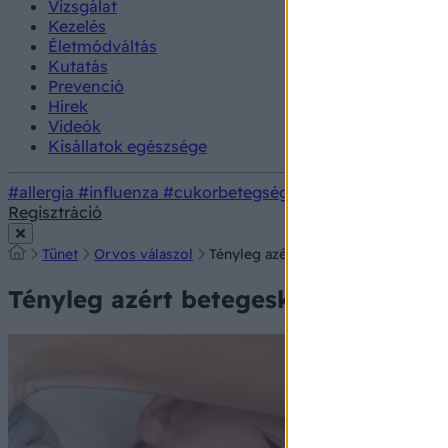
Vizsgálat
Kezelés
Életmódváltás
Kutatás
Prevenció
Hírek
Videók
Kisállatok egészsége
#allergia
#influenza
#cukorbetegség
#orvosmeteorológi
Regisztráció
Tünet
Orvos válaszol
Tényleg azért betegeskedik többet a
Tényleg azért betegeskedik többet a