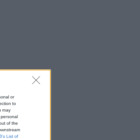
sonal or
ection to
ou may
 personal
out of the
 downstream
B’s List of