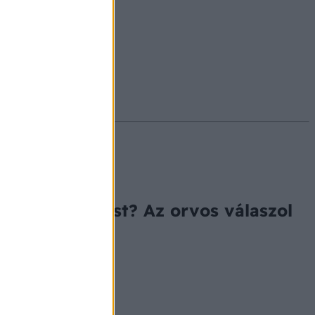
#ekcéma
#herpesz
szol
 a Covid oltást? Az orvos válaszol