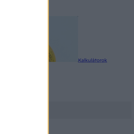
rkereső
Kalkulátorok