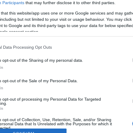
Participants
that may further disclose it to other third parties.
 that this website/app uses one or more Google services and may gath
including but not limited to your visit or usage behaviour. You may click 
 to Google and its third-party tags to use your data for below specifi
ogle consent section.
l Data Processing Opt Outs
o opt-out of the Sharing of my personal data.
In
o opt-out of the Sale of my Personal Data.
In
to opt-out of processing my Personal Data for Targeted
ing.
In
o opt-out of Collection, Use, Retention, Sale, and/or Sharing
ersonal Data that Is Unrelated with the Purposes for which it
lected.