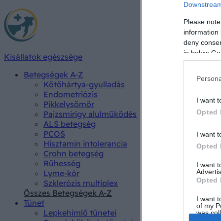
Downstream 
Please note
information 
deny consent
in below Go
Kisállatok egészsége
Betegségek A-Z
Persona
Kötőhártya-gyulladás
Endometriózis
I want t
Pikkelysömör
Opted 
Pajzsmirigy alulműködés
ALS betegség
PCOS
I want t
Hisztamin intolerancia
Opted 
Crohn betegség
Rühesség
I want 
Advertis
Lyme-kór
Opted 
Szklerózis multiplex
Összes Betegségek A-Z
I want t
Tünet
of my P
Lepkehimlő tünetei
was col