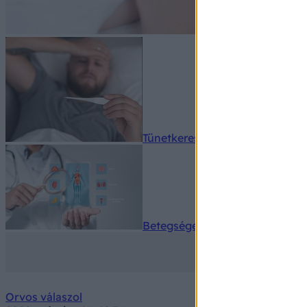
Tünetkereső
Betegségek A-Z
Orvos válaszol