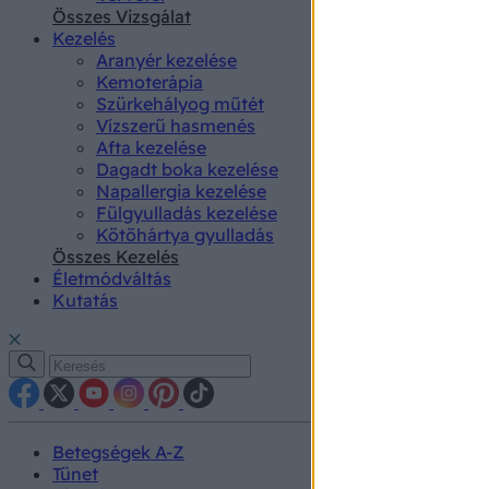
authenti
Összes Vizsgálat
Kezelés
Aranyér kezelése
Kemoterápia
Szürkehályog műtét
Vízszerű hasmenés
Afta kezelése
Dagadt boka kezelése
Napallergia kezelése
Fülgyulladás kezelése
Kötőhártya gyulladás
Összes Kezelés
Életmódváltás
Kutatás
Betegségek A-Z
Tünet