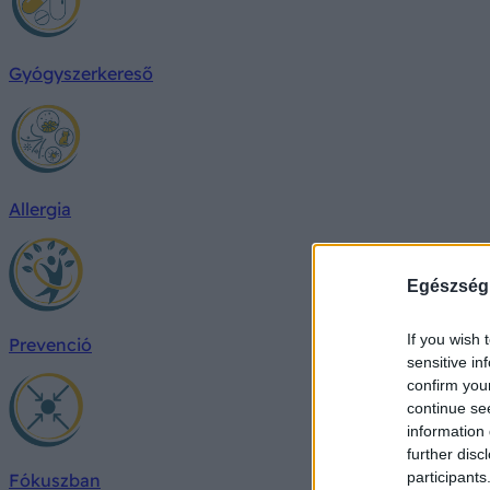
Gyógyszerkereső
Allergia
Egészség
If you wish 
Prevenció
sensitive in
confirm you
continue se
information 
further disc
participants
Fókuszban