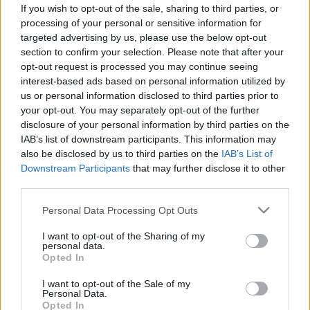
befolyásolj a kakaó egyik
If you wish to opt-out of the sale, sharing to third parties, or
processing of your personal or sensitive information for
vegyülete az öregedést
targeted advertising by us, please use the below opt-out
section to confirm your selection. Please note that after your
opt-out request is processed you may continue seeing
interest-based ads based on personal information utilized by
us or personal information disclosed to third parties prior to
your opt-out. You may separately opt-out of the further
disclosure of your personal information by third parties on the
IAB’s list of downstream participants. This information may
also be disclosed by us to third parties on the
IAB’s List of
Downstream Participants
that may further disclose it to other
third parties.
Please note that this website/app uses one or more Google
Personal Data Processing Opt Outs
services and may gather and store information including but
not limited to your visit or usage behaviour. You may click to
I want to opt-out of the Sharing of my
personal data.
grant or deny consent to Google and its third-party tags to
Opted In
use your data for below specified purposes in below Google
consent section.
I want to opt-out of the Sale of my
Personal Data.
Opted In