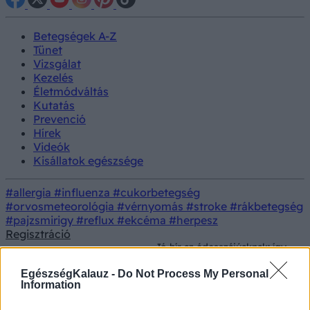
Betegségek A-Z
Tünet
Vizsgálat
Kezelés
Életmódváltás
Kutatás
Prevenció
Hírek
Videók
Kisállatok egészsége
#allergia
#influenza
#cukorbetegség
#orvosmeteorológia
#vérnyomás
#stroke
#rákbetegség
#pajzsmirigy
#reflux
#ekcéma
#herpesz
Regisztráció
Jó hír az édesszájúaknak: így
Konyhai
Prevenció
befolyásolj a kakaó egyik
alapanyagok
vegyülete az öregedést
EgészségKalauz -
Do Not Process My Personal
Information
Jó hír az édesszájúaknak: így