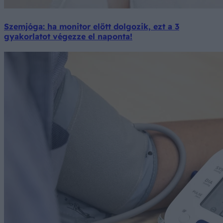
Szemjóga: ha monitor előtt dolgozik, ezt a 3
gyakorlatot végezze el naponta!