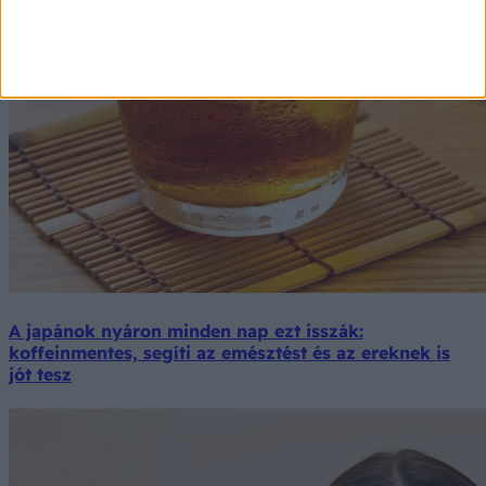
A japánok nyáron minden nap ezt isszák:
koffeinmentes, segíti az emésztést és az ereknek is
jót tesz