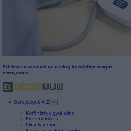
Ezt teszi a szívével az évekig kezeletlen magas
vérnyomás
Betegségek A-Z
Kötőhártya-gyulladás
Endometriózis
Pikkelysömör
Pajzsmirigy alulműködés