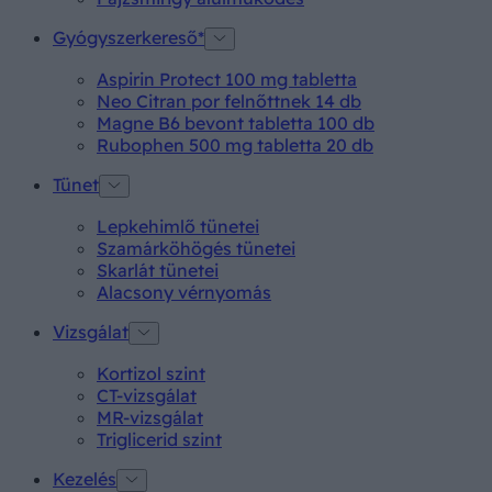
Gyógyszerkereső*
Aspirin Protect 100 mg tabletta
Neo Citran por felnőttnek 14 db
Magne B6 bevont tabletta 100 db
Rubophen 500 mg tabletta 20 db
Tünet
Lepkehimlő tünetei
Szamárköhögés tünetei
Skarlát tünetei
Alacsony vérnyomás
Vizsgálat
Kortizol szint
CT-vizsgálat
MR-vizsgálat
Triglicerid szint
Kezelés