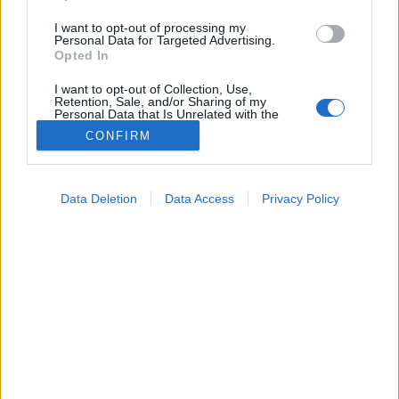
I want to opt-out of processing my
Personal Data for Targeted Advertising.
Opted In
I want to opt-out of Collection, Use,
Retention, Sale, and/or Sharing of my
Personal Data that Is Unrelated with the
Purposes for which it was collected.
CONFIRM
Opted Out
Google consents
Konyhai alapanyagok
Data Deletion
Data Access
Privacy Policy
2026. március 13. 06:14
I want to allow Google to enable storage
Megosztás
Küldés
Küldés Messengeren
related to advertising like cookies on web or
device identifiers in apps.
PTA
I want to allow my user data to be sent to
szerző
Google for online advertising purposes.
I want to allow Google to send me
personalized advertising.
A csokoládét sokan inkább bűnös élvezetnek tartják,
mintsem egészséges élelmiszernek. Egy friss kutatás
I want to allow Google to enable storage