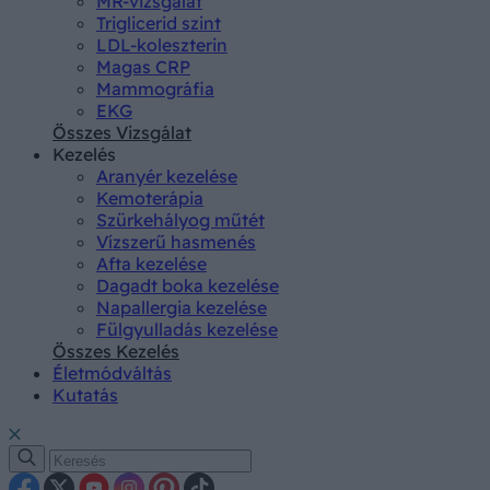
MR-vizsgálat
Triglicerid szint
LDL-koleszterin
Magas CRP
Mammográfia
EKG
Összes Vizsgálat
Kezelés
Aranyér kezelése
Kemoterápia
Szürkehályog műtét
Vízszerű hasmenés
Afta kezelése
Dagadt boka kezelése
Napallergia kezelése
Fülgyulladás kezelése
Összes Kezelés
Életmódváltás
Kutatás