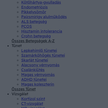
Kötőhártya-gyulladás
Endometriózis
Pikkelysömör
Pajzsmirigy alulműködés
ALS betegség
PCOS
Hisztamin intolerancia
Crohn betegség
Összes Betegségek A-Z
Tünet
Lepkehimlő tünetei
Szamárköhögés tünetei
Skarlát tünetei
Alacsony vérnyomás
Csalánkiütés
Magas vérnyomás
ADHD tünetei
Magas koleszterin
Összes Tünet
Vizsgálat
Kortizol szint
CT-vizsgálat