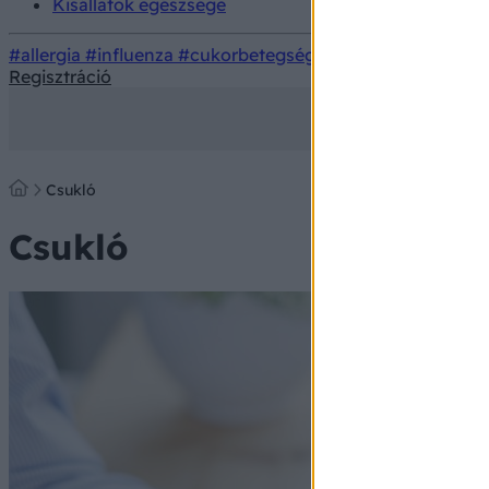
Kisállatok egészsége
#allergia
#influenza
#cukorbetegség
#orvosmeteorológi
Regisztráció
Csukló
Csukló