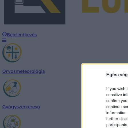
Bejelentkezés
Orvosmeteorológia
Egészség
If you wish 
sensitive in
confirm you
Gyógyszerkereső
continue se
information 
further disc
participants