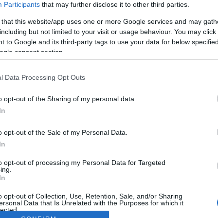
Participants
that may further disclose it to other third parties.
 that this website/app uses one or more Google services and may gath
including but not limited to your visit or usage behaviour. You may click 
 to Google and its third-party tags to use your data for below specifi
ogle consent section.
l Data Processing Opt Outs
o opt-out of the Sharing of my personal data.
In
o opt-out of the Sale of my Personal Data.
In
to opt-out of processing my Personal Data for Targeted
ing.
In
o opt-out of Collection, Use, Retention, Sale, and/or Sharing
ersonal Data that Is Unrelated with the Purposes for which it
lected.