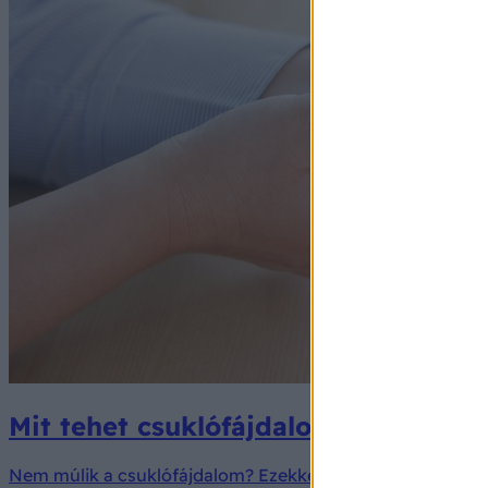
Mit tehet csuklófájdalom ellen? Ha
Nem múlik a csuklófájdalom? Ezekkel a trükkökkel otthon 