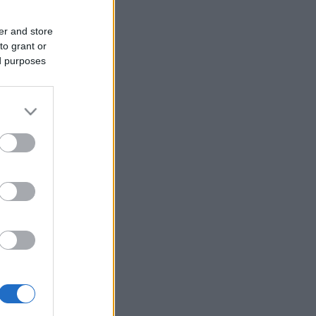
er and store
to grant or
ed purposes