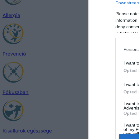
Downstream 
Please note
Allergia
information 
deny consent
in below Go
Persona
Prevenció
I want t
Opted 
I want t
Fókuszban
Opted 
I want 
Advertis
Opted 
I want t
of my P
Kisállatok egészsége
was col