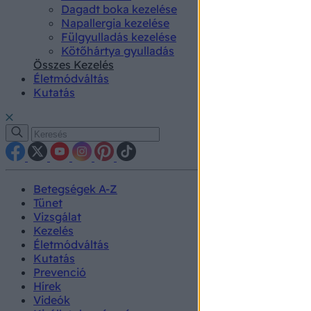
Dagadt boka kezelése
Napallergia kezelése
Fülgyulladás kezelése
Kötőhártya gyulladás
Összes Kezelés
Életmódváltás
Kutatás
Betegségek A-Z
Tünet
Vizsgálat
Kezelés
Életmódváltás
Kutatás
Prevenció
Hírek
Videók