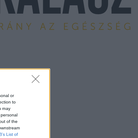
sonal or
ection to
ou may
 personal
out of the
 downstream
B’s List of