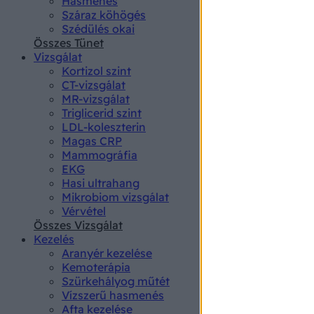
Hasmenés
authenti
Száraz köhögés
Szédülés okai
Összes Tünet
Vizsgálat
Kortizol szint
CT-vizsgálat
MR-vizsgálat
Triglicerid szint
LDL-koleszterin
Magas CRP
Mammográfia
EKG
Hasi ultrahang
Mikrobiom vizsgálat
Vérvétel
Összes Vizsgálat
Kezelés
Aranyér kezelése
Kemoterápia
Szürkehályog műtét
Vízszerű hasmenés
Afta kezelése