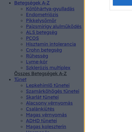
Opted 
Betegségek A-Z
Kötőhártya-gyulladás
Endometriózis
Google 
Pikkelysömör
Pajzsmirigy alulműködés
I want t
ALS betegség
web or d
PCOS
Hisztamin intolerancia
I want t
Crohn betegség
purpose
Rühesség
Lyme-kór
I want 
Szklerózis multiplex
Összes Betegségek A-Z
I want t
Tünet
web or d
Lepkehimlő tünetei
Szamárköhögés tünetei
I want t
Skarlát tünetei
or app.
Alacsony vérnyomás
Csalánkiütés
I want t
Magas vérnyomás
ADHD tünetei
Magas koleszterin
I want t