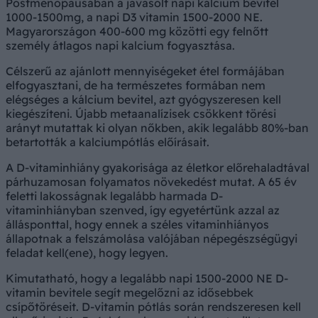
Postmenopausában a javasolt napi kálcium bevitel
1000-1500mg, a napi D3 vitamin 1500-2000 NE.
Magyarországon 400-600 mg közötti egy felnőtt
személy átlagos napi kalcium fogyasztása.
Célszerű az ajánlott mennyiségeket étel formájában
elfogyasztani, de ha természetes formában nem
elégséges a kálcium bevitel, azt gyógyszeresen kell
kiegészíteni. Újabb metaanalízisek csökkent törési
arányt mutattak ki olyan nőkben, akik legalább 80%-ban
betartották a kalciumpótlás előírásait.
A D-vitaminhiány gyakorisága az életkor előrehaladtával
párhuzamosan folyamatos növekedést mutat. A 65 év
feletti lakosságnak legalább harmada D-
vitaminhiányban szenved, így egyetértünk azzal az
állásponttal, hogy ennek a széles vitaminhiányos
állapotnak a felszámolása valójában népegészségügyi
feladat kell(ene), hogy legyen.
Kimutatható, hogy a legalább napi 1500-2000 NE D-
vitamin bevitele segít megelőzni az idősebbek
csípőtöréseit. D-vitamin pótlás során rendszeresen kell