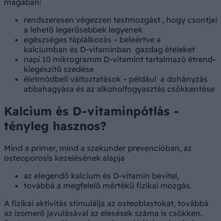
magában:
rendszeresen végezzen testmozgást , hogy csontjai
a lehető legerősebbek legyenek
egészséges táplálkozás – beleértve a
kalciumban és D-vitaminban gazdag ételeket
napi 10 mikrogramm D-vitamint tartalmazó étrend-
kiegészítő szedése
életmódbeli változtatások – például a dohányzás
abbahagyása és az alkoholfogyasztás csökkentése
Kalcium és D-vitaminpótlás -
tényleg hasznos?
Mind a primer, mind a szekunder prevencióban, az
osteoporosis kezelésének alapja
az elegendő kalcium és D-vitamin bevitel,
továbbá a megfelelő mértékű fizikai mozgás.
A fizikai aktivitás stimulálja az osteoblastokat, továbbá
az izomerő javulásával az elesések száma is csökken.