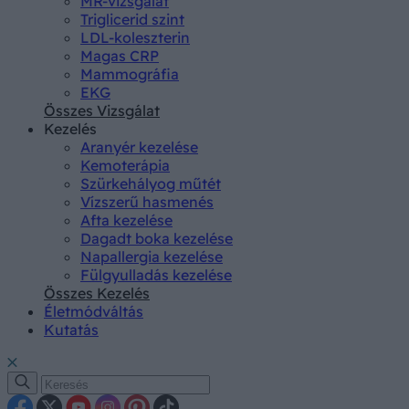
MR-vizsgálat
Triglicerid szint
LDL-koleszterin
Magas CRP
Mammográfia
EKG
Összes Vizsgálat
Kezelés
Aranyér kezelése
Kemoterápia
Szürkehályog műtét
Vízszerű hasmenés
Afta kezelése
Dagadt boka kezelése
Napallergia kezelése
Fülgyulladás kezelése
Összes Kezelés
Életmódváltás
Kutatás