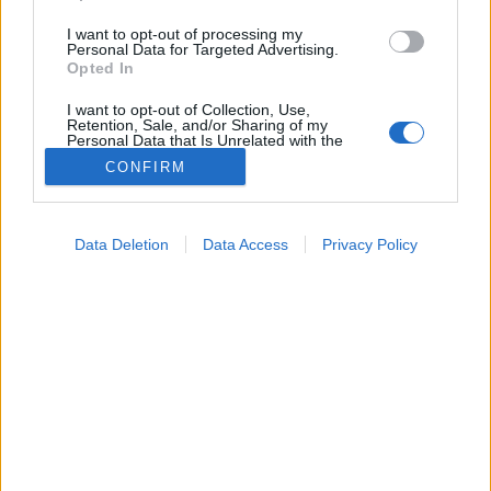
I want to opt-out of processing my
Personal Data for Targeted Advertising.
Opted In
I want to opt-out of Collection, Use,
Retention, Sale, and/or Sharing of my
Personal Data that Is Unrelated with the
Purposes for which it was collected.
CONFIRM
Opted Out
Vizsgálat
Google consents
2024. április 24. 10:19
Data Deletion
Data Access
Privacy Policy
Megosztás
Küldés
Küldés Messengeren
I want to allow Google to enable storage
related to advertising like cookies on web or
device identifiers in apps.
Papp Tímea
főszerkesztő
I want to allow my user data to be sent to
Google for online advertising purposes.
I want to allow Google to send me
A csontritkulás kezdetben nem okoz semmilyen
personalized advertising.
tünetet, a folyamat észrevétlen indul be, majd sok év
I want to allow Google to enable storage