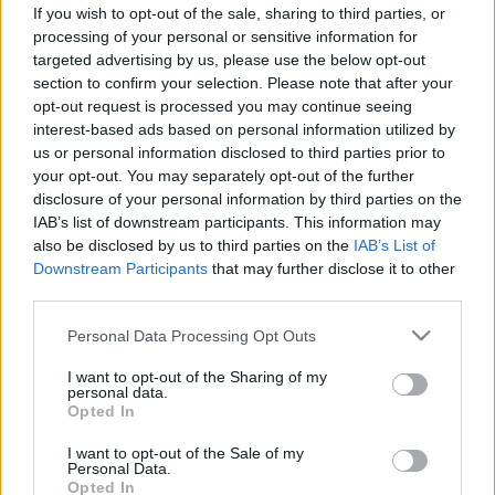
csontritkulás okai, tünetei és
If you wish to opt-out of the sale, sharing to third parties, or
kezelési lehetőségei
processing of your personal or sensitive information for
targeted advertising by us, please use the below opt-out
section to confirm your selection. Please note that after your
opt-out request is processed you may continue seeing
interest-based ads based on personal information utilized by
us or personal information disclosed to third parties prior to
your opt-out. You may separately opt-out of the further
disclosure of your personal information by third parties on the
IAB’s list of downstream participants. This information may
also be disclosed by us to third parties on the
IAB’s List of
Downstream Participants
that may further disclose it to other
third parties.
Please note that this website/app uses one or more Google
Personal Data Processing Opt Outs
services and may gather and store information including but
not limited to your visit or usage behaviour. You may click to
I want to opt-out of the Sharing of my
personal data.
grant or deny consent to Google and its third-party tags to
Opted In
use your data for below specified purposes in below Google
consent section.
I want to opt-out of the Sale of my
Personal Data.
Opted In