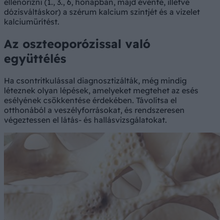
ellenőrizni (1., 3., 6, hónapban, majd évente, illetve
dózisváltáskor) a szérum kalcium szintjét és a vizelet
kalciumürítést.
Az oszteoporózissal való
együttélés
Ha csontritkulással diagnosztizálták, még mindig
léteznek olyan lépések, amelyeket megtehet az esés
esélyének csökkentése érdekében. Távolítsa el
otthonából a veszélyforrásokat, és rendszeresen
végeztessen el látás- és hallásvizsgálatokat.