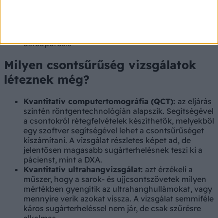
2
T-score –1,0 és –2,5 SD közötti = osteopenia
3
T-score kisebb, mint –2,5 SD = osteoporosis
4
T-score kisebb, mint –2,5 SD és legalább egy
osteoporosis miatti csonttörés = súlyos
osteoporosis
Milyen csontsűrűség vizsgálatok
léteznek még?
Kvantitatív computertomográfia (QCT):
az eljárás
szintén röntgentechnológián alapszik. Segítségével
a csontokról rétegfelvételek készíthetők, melyekből
egy szoftver segítségével lehet a csontsűrűséget
kiszámítani. A vizsgálat részletes képet ad, de
jelentősen magasabb sugárterhelésnek teszi ki a
pácienst, mint a DXA.
Kvantitatív ultrahangvizsgálat:
azt érzékeli a
műszer, hogy a sarok- és ujjcsontszövetek milyen
mértékben gyengítik az ultrahanghullámokat, vagy
mennyire verik azokat vissza. A vizsgálat semmiféle
káros sugárterheléssel nem jár, de csak szűrésre