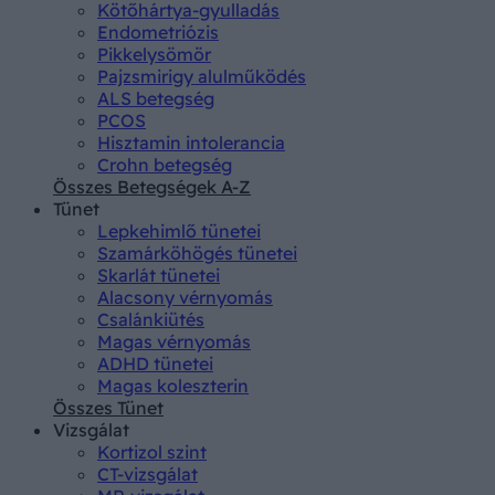
Kötőhártya-gyulladás
Endometriózis
Pikkelysömör
Pajzsmirigy alulműködés
ALS betegség
PCOS
Hisztamin intolerancia
Crohn betegség
Összes Betegségek A-Z
Tünet
Lepkehimlő tünetei
Szamárköhögés tünetei
Skarlát tünetei
Alacsony vérnyomás
Csalánkiütés
Magas vérnyomás
ADHD tünetei
Magas koleszterin
Összes Tünet
Vizsgálat
Kortizol szint
CT-vizsgálat