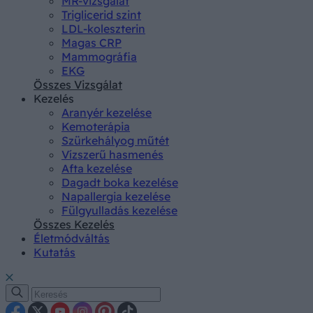
MR-vizsgálat
Triglicerid szint
LDL-koleszterin
Magas CRP
Mammográfia
EKG
Összes Vizsgálat
Kezelés
Aranyér kezelése
Kemoterápia
Szürkehályog műtét
Vízszerű hasmenés
Afta kezelése
Dagadt boka kezelése
Napallergia kezelése
Fülgyulladás kezelése
Összes Kezelés
Életmódváltás
Kutatás