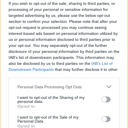
Így csökkenthető gyorsan a
If you wish to opt-out of the sale, sharing to third parties, or
gyulladás
processing of your personal or sensitive information for
targeted advertising by us, please use the below opt-out
section to confirm your selection. Please note that after your
opt-out request is processed you may continue seeing
interest-based ads based on personal information utilized by
us or personal information disclosed to third parties prior to
your opt-out. You may separately opt-out of the further
disclosure of your personal information by third parties on the
IAB’s list of downstream participants. This information may
also be disclosed by us to third parties on the
IAB’s List of
Downstream Participants
that may further disclose it to other
third parties.
Please note that this website/app uses one or more Google
Personal Data Processing Opt Outs
services and may gather and store information including but
not limited to your visit or usage behaviour. You may click to
I want to opt-out of the Sharing of my
personal data.
grant or deny consent to Google and its third-party tags to
Opted In
use your data for below specified purposes in below Google
consent section.
I want to opt-out of the Sale of my
Personal Data.
Opted In