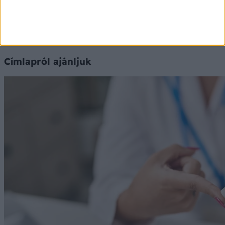
Ⓒ Vidal Next kft. 2026.
Címlapról ajánljuk