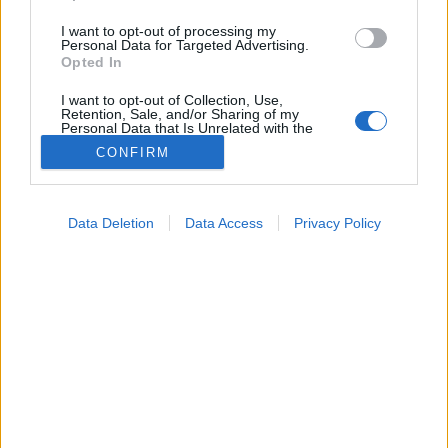
I want to opt-out of processing my
Personal Data for Targeted Advertising.
Opted In
I want to opt-out of Collection, Use,
Retention, Sale, and/or Sharing of my
Personal Data that Is Unrelated with the
Purposes for which it was collected.
CONFIRM
Opted Out
Betegségek
Google consents
2024. április 03. 19:34
Data Deletion
Data Access
Privacy Policy
Megosztás
Küldés
Küldés Messengeren
I want to allow Google to enable storage
related to advertising like cookies on web or
device identifiers in apps.
Sokakban él a tévhit, hogy a teniszkönyök kizárólag
I want to allow my user data to be sent to
a profi sportolókat érinti.
Google for online advertising purposes.
I want to allow Google to send me
personalized advertising.
I want to allow Google to enable storage