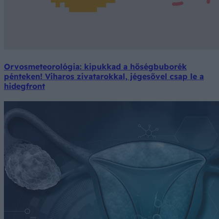
Orvosmeteorológia: kipukkad a hőségbuborék
pénteken! Viharos zivatarokkal, jégesővel csap le a
hidegfront