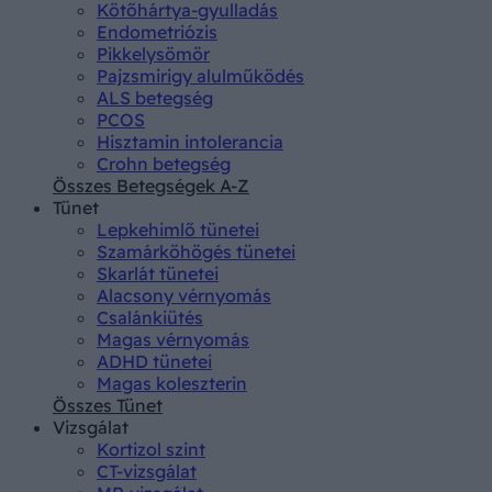
Kötőhártya-gyulladás
Endometriózis
Pikkelysömör
Pajzsmirigy alulműködés
ALS betegség
PCOS
Hisztamin intolerancia
Crohn betegség
Összes Betegségek A-Z
Tünet
Lepkehimlő tünetei
Szamárköhögés tünetei
Skarlát tünetei
Alacsony vérnyomás
Csalánkiütés
Magas vérnyomás
ADHD tünetei
Magas koleszterin
Összes Tünet
Vizsgálat
Kortizol szint
CT-vizsgálat