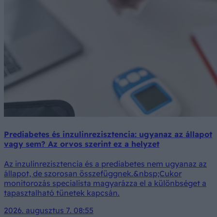
Prediabetes és inzulinrezisztencia: ugyanaz az állapot
vagy sem? Az orvos szerint ez a helyzet
Az inzulinrezisztencia és a prediabetes nem ugyanaz az
állapot, de szorosan összefüggnek.&nbsp;Cukor
monitorozás specialista magyarázza el a különbséget a
tapasztalható tünetek kapcsán.
2026. augusztus 7. 08:55