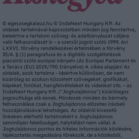
© egeszsegkalauz.hu © IndaNext Hungary Kft. Az
oldalak tartalmával kapcsolatban minden jog fenntartva,
beleértve a tartalom szöveg- és adatbányászat céljára
való felhasználását is – a szerzői jogról szóló 1999. évi
LXXVI. törvény rendelkezései értelmében a törvény
35/A. § (1) paragrafusa és a digitális szolgáltatások
piacairól szóló európai irányelv (Az Európai Parlament és
a Tanács (EU) 2019/790 Irányelve) 4. cikke alapján! Az
oldalak, azok tartalma - ideértve különösen, de nem
kizárólag az azokon közzétett szövegeket, grafikákat,
képeket, fotókat, hangfelvételeket és videókat stb. – az
IndaNext Hungary Kft. ("Jogtulajdonos") kizárólagos
jogosultsága alá esnek. Mindezek minden és bármely
felhasználása csak a Jogtulajdonos előzetes írásbeli
hozzájárulásával lehetséges. Az oldalról kivezető
linkeken elérhető tartalmakért a Jogtulajdonos
semmilyen felelősséget, helytállást nem vállal. A
Jogtulajdonos pontos és hiteles információk közlésére,
tájékoztatás megadására törekszik, de a közlésből,