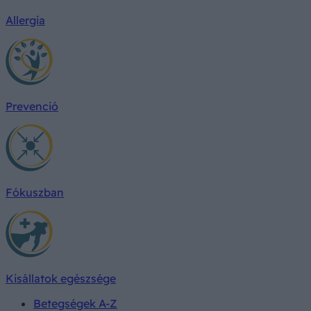
Allergia
Prevenció
Fókuszban
Kisállatok egészsége
Betegségek A-Z