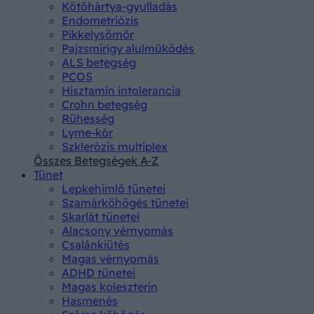
Kötőhártya-gyulladás
Endometriózis
Pikkelysömör
Pajzsmirigy alulműködés
ALS betegség
PCOS
Hisztamin intolerancia
Crohn betegség
Rühesség
Lyme-kór
Szklerózis multiplex
Összes Betegségek A-Z
Tünet
Lepkehimlő tünetei
Szamárköhögés tünetei
Skarlát tünetei
Alacsony vérnyomás
Csalánkiütés
Magas vérnyomás
ADHD tünetei
Magas koleszterin
Hasmenés