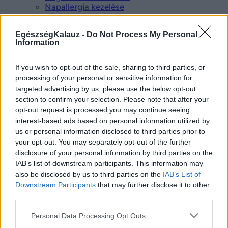
Napallergia kezelése
Fülgyulladás kezelése
Kötőhártya gyulladás
EgészségKalauz -
Do Not Process My Personal
Összes Kezelés
Information
Életmódváltás
Kutatás
If you wish to opt-out of the sale, sharing to third parties, or
processing of your personal or sensitive information for
targeted advertising by us, please use the below opt-out
section to confirm your selection. Please note that after your
opt-out request is processed you may continue seeing
interest-based ads based on personal information utilized by
Betegségek A-Z
us or personal information disclosed to third parties prior to
Tünet
your opt-out. You may separately opt-out of the further
Vizsgálat
disclosure of your personal information by third parties on the
Kezelés
IAB’s list of downstream participants. This information may
Életmódváltás
also be disclosed by us to third parties on the
IAB’s List of
Kutatás
Downstream Participants
that may further disclose it to other
Prevenció
third parties.
Hírek
Videók
Please note that this website/app uses one or more Google
Personal Data Processing Opt Outs
Kisállatok egészsége
services and may gather and store information including but