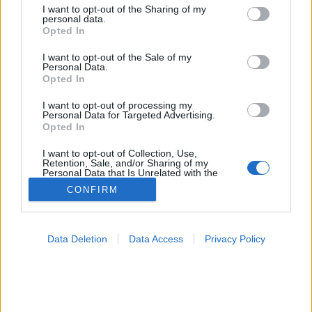
not limited to your visit or usage behaviour. You may click to
I want to opt-out of the Sharing of my
personal data.
#allergia
#influenza
#cukorbetegség
grant or deny consent to Google and its third-party tags to
Opted In
#orvosmeteorológia
#vérnyomás
#stroke
#rákbetegség
use your data for below specified purposes in below Google
#pajzsmirigy
#reflux
#ekcéma
#herpesz
consent section.
I want to opt-out of the Sale of my
Regisztráció
Personal Data.
Opted In
I want to opt-out of processing my
Personal Data for Targeted Advertising.
Opted In
Egészségügyi hírek
I want to opt-out of Collection, Use,
Egészségügyi hírek
Retention, Sale, and/or Sharing of my
Personal Data that Is Unrelated with the
Purposes for which it was collected.
CONFIRM
Opted Out
Google consents
Data Deletion
Data Access
Privacy Policy
I want to allow Google to enable storage
related to advertising like cookies on web or
device identifiers in apps.
I want to allow my user data to be sent to