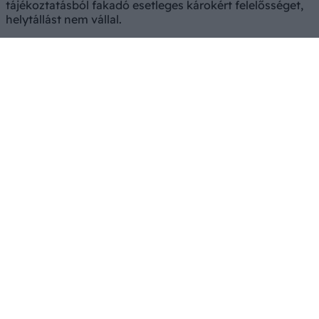
tájékoztatásból fakadó esetleges károkért felelősséget,
helytállást nem vállal.