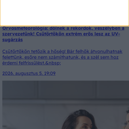
Orvosmeteorológia: dőlnek a rekordok, veszélyben a
szervezetünk! Csütörtökön extrém erős lesz az UV-
sugárzás
Csütörtökön tetőzik a hőség! Bár felhők átvonulhatnak
felettünk, esőre nem számíthatunk, és a szél sem hoz
érdemi felfrissülést.&nbsp;
2026. augusztus 5. 19:09