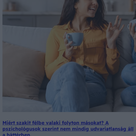
Miért szakít félbe valaki folyton másokat? A
pszichológusok szerint nem mindig udvariatlanság áll
a háttérben.