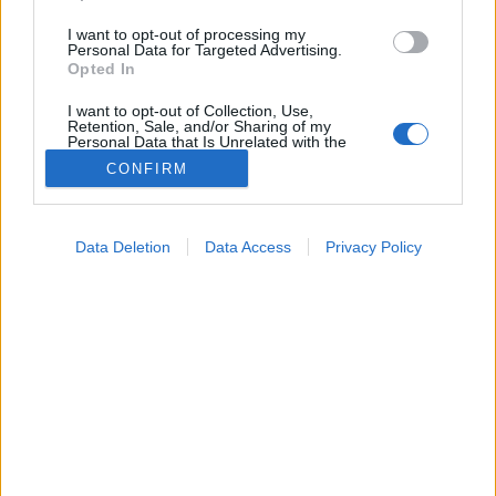
I want to opt-out of processing my
Personal Data for Targeted Advertising.
Opted In
I want to opt-out of Collection, Use,
Retention, Sale, and/or Sharing of my
Personal Data that Is Unrelated with the
Purposes for which it was collected.
CONFIRM
Opted Out
Google consents
Data Deletion
Data Access
Privacy Policy
I want to allow Google to enable storage
Hírek
related to advertising like cookies on web or
2026. május 29. 16:34
device identifiers in apps.
Megosztás
Küldés
Küldés Messengeren
I want to allow my user data to be sent to
Google for online advertising purposes.
Tomanóczy Andrea
szerkesztő
I want to allow Google to send me
personalized advertising.
Magyarországon a lakóhely jelentősen határozza meg
I want to allow Google to enable storage