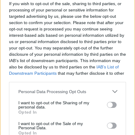
élünk? Súlyos állítások hangzottak
If you wish to opt-out of the sale, sharing to third parties, or
processing of your personal or sensitive information for
el a magyar egészségügy
targeted advertising by us, please use the below opt-out
helyzetéről
section to confirm your selection. Please note that after your
opt-out request is processed you may continue seeing
interest-based ads based on personal information utilized by
us or personal information disclosed to third parties prior to
your opt-out. You may separately opt-out of the further
disclosure of your personal information by third parties on the
IAB’s list of downstream participants. This information may
also be disclosed by us to third parties on the
IAB’s List of
Downstream Participants
that may further disclose it to other
third parties.
Please note that this website/app uses one or more Google
Personal Data Processing Opt Outs
services and may gather and store information including but
not limited to your visit or usage behaviour. You may click to
I want to opt-out of the Sharing of my
personal data.
grant or deny consent to Google and its third-party tags to
Opted In
use your data for below specified purposes in below Google
consent section.
I want to opt-out of the Sale of my
Personal Data.
Opted In