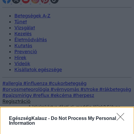
Betegségek A-Z
Tünet
Vizsgálat
Kezelés
Életmódváltás
Kutatás
Prevenció
Hírek
Videók
Kisállatok egészsége
#allergia
#influenza
#cukorbetegség
#orvosmeteorológia
#vérnyomás
#stroke
#rákbetegség
#pajzsmirigy
#reflux
#ekcéma
#herpesz
Regisztráció
A lakcímkártya dönti el, meddig élünk? Súlyos
Hírek
állítások hangzottak el a magyar egészségügy
helyzetéről
EgészségKalauz -
Do Not Process My Personal
Information
A lakcímkártya dönti el, meddig