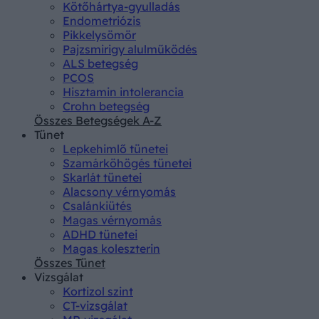
Kötőhártya-gyulladás
Endometriózis
Pikkelysömör
Pajzsmirigy alulműködés
ALS betegség
PCOS
Hisztamin intolerancia
Crohn betegség
Összes Betegségek A-Z
Tünet
Lepkehimlő tünetei
Szamárköhögés tünetei
Skarlát tünetei
Alacsony vérnyomás
Csalánkiütés
Magas vérnyomás
ADHD tünetei
Magas koleszterin
Összes Tünet
Vizsgálat
Kortizol szint
CT-vizsgálat