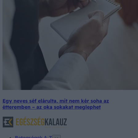
Egy neves séf elárulta, mit nem kér soha az
étteremben – az oka sokakat meglephet
Betegségek A-Z