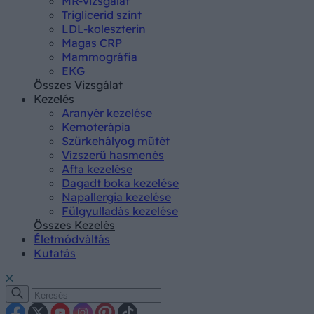
MR-vizsgálat
Triglicerid szint
LDL-koleszterin
Magas CRP
Mammográfia
EKG
Összes Vizsgálat
Kezelés
Aranyér kezelése
Kemoterápia
Szürkehályog műtét
Vízszerű hasmenés
Afta kezelése
Dagadt boka kezelése
Napallergia kezelése
Fülgyulladás kezelése
Összes Kezelés
Életmódváltás
Kutatás