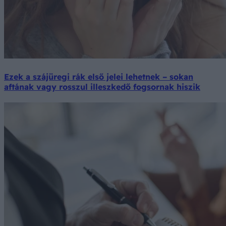
Ezek a szájüregi rák első jelei lehetnek – sokan
aftának vagy rosszul illeszkedő fogsornak hiszik