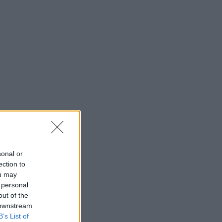
sonal or
ection to
ou may
 personal
out of the
 downstream
B’s List of