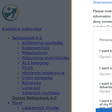
Downstream 
Please note
information 
deny consent
in below Go
Kisállatok egészsége
Betegségek A-Z
Persona
Kötőhártya-gyulladás
Endometriózis
I want t
Pikkelysömör
Opted 
Pajzsmirigy alulműködés
ALS betegség
PCOS
I want t
Hisztamin intolerancia
Opted 
Crohn betegség
Rühesség
I want 
Advertis
Lyme-kór
Opted 
Szklerózis multiplex
Összes Betegségek A-Z
I want t
Tünet
of my P
Lepkehimlő tünetei
was col