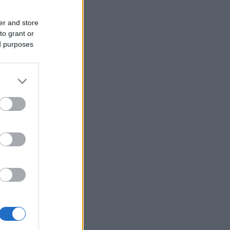
er and store
to grant or
ed purposes