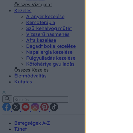
authenti
Összes Vizsgálat
Kezelés
Aranyér kezelése
Kemoterápia
Szürkehályog műtét
Vízszerű hasmenés
Afta kezelése
Dagadt boka kezelése
Napallergia kezelése
Fülgyulladás kezelése
Kötőhártya gyulladás
Összes Kezelés
Életmódváltás
Kutatás
Betegségek A-Z
Tünet