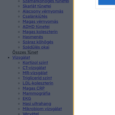
Opted 
Szamárköhögés tünetei
Skarlát tünetei
Alacsony vérnyomás
Google 
Csalánkiütés
Magas vérnyomás
I want t
ADHD tünetei
web or d
Magas koleszterin
Hasmenés
I want t
Száraz köhögés
purpose
Szédülés okai
Összes Tünet
I want 
Vizsgálat
Kortizol szint
I want t
CT-vizsgálat
web or d
MR-vizsgálat
Triglicerid szint
LDL-koleszterin
I want t
Magas CRP
or app.
Mammográfia
EKG
I want t
Hasi ultrahang
Mikrobiom vizsgálat
I want t
Vérvétel