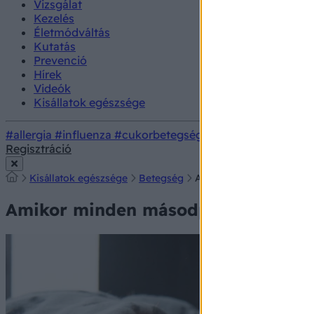
Vizsgálat
Kezelés
Életmódváltás
Kutatás
Prevenció
Hírek
Videók
Kisállatok egészsége
#allergia
#influenza
#cukorbetegség
#orvosmeteorológi
Regisztráció
Kisállatok egészsége
Betegség
Amikor minden másodperc s
Amikor minden másodperc számít: ezt