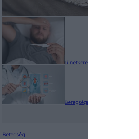
Tünetkereső
Betegségek A-Z
Betegség