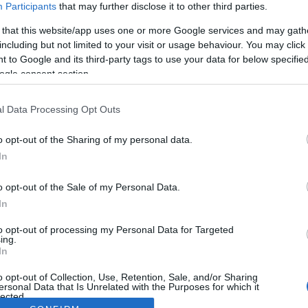
Participants
that may further disclose it to other third parties.
 that this website/app uses one or more Google services and may gath
including but not limited to your visit or usage behaviour. You may click 
 to Google and its third-party tags to use your data for below specifi
ogle consent section.
l Data Processing Opt Outs
o opt-out of the Sharing of my personal data.
In
o opt-out of the Sale of my Personal Data.
In
to opt-out of processing my Personal Data for Targeted
ing.
In
o opt-out of Collection, Use, Retention, Sale, and/or Sharing
ersonal Data that Is Unrelated with the Purposes for which it
lected.