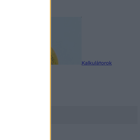
rkereső
Kalkulátorok