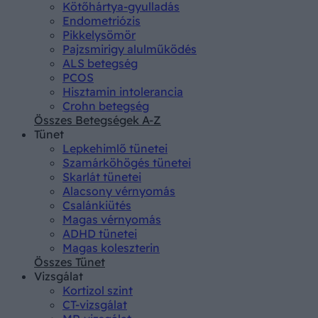
Kötőhártya-gyulladás
Endometriózis
Pikkelysömör
Pajzsmirigy alulműködés
ALS betegség
PCOS
Hisztamin intolerancia
Crohn betegség
Összes Betegségek A-Z
Tünet
Lepkehimlő tünetei
Szamárköhögés tünetei
Skarlát tünetei
Alacsony vérnyomás
Csalánkiütés
Magas vérnyomás
ADHD tünetei
Magas koleszterin
Összes Tünet
Vizsgálat
Kortizol szint
CT-vizsgálat