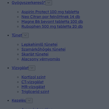
Gyógyszerkereső*
Aspirin Protect 100 mg tabletta
Neo Citran por felnőttnek 14 db
Magne B6 bevont tabletta 100 db
Rubophen 500 mg tabletta 20 db
Tünet
Lepkehimlő tünetei
Szamárköhögés tünetei
Skarlát tünetei
Alacsony vérnyomás
Vizsgálat
Kortizol szint
CT-vizsgálat
MR-vizsgálat
Triglicerid szint
Kezelés