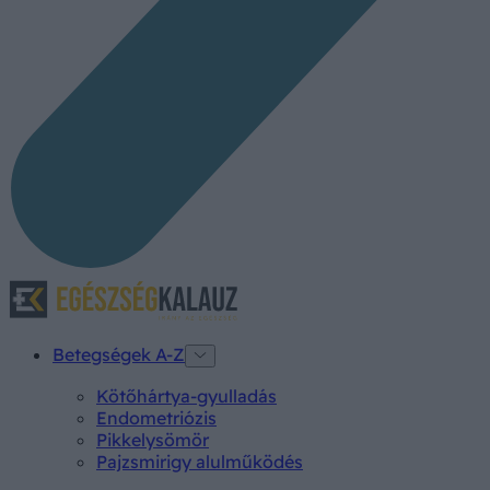
Betegségek A-Z
Kötőhártya-gyulladás
Endometriózis
Pikkelysömör
Pajzsmirigy alulműködés