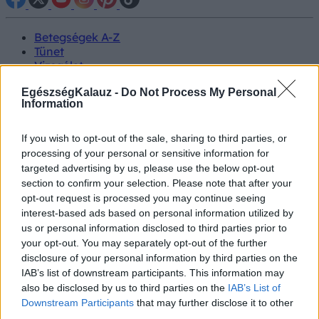
Betegségek A-Z
Tünet
Vizsgálat
Kezelés
EgészségKalauz -
Do Not Process My Personal
Életmódváltás
Information
Kutatás
Prevenció
Hírek
If you wish to opt-out of the sale, sharing to third parties, or
Videók
processing of your personal or sensitive information for
Kisállatok egészsége
targeted advertising by us, please use the below opt-out
section to confirm your selection. Please note that after your
#allergia
#influenza
#cukorbetegség
opt-out request is processed you may continue seeing
#orvosmeteorológia
#vérnyomás
#stroke
#rákbetegség
interest-based ads based on personal information utilized by
#pajzsmirigy
#reflux
#ekcéma
#herpesz
us or personal information disclosed to third parties prior to
Regisztráció
your opt-out. You may separately opt-out of the further
disclosure of your personal information by third parties on the
IAB’s list of downstream participants. This information may
also be disclosed by us to third parties on the
IAB’s List of
Downstream Participants
that may further disclose it to other
Fertőzés
third parties.