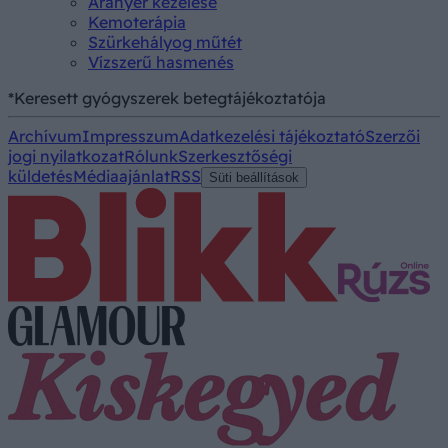
Aranyér kezelése
Kemoterápia
Szürkehályog műtét
Vízszerű hasmenés
*Keresett gyógyszerek betegtájékoztatója
Archívum
Impresszum
Adatkezelési tájékoztató
Szerzői
jogi nyilatkozat
Rólunk
Szerkesztőségi
küldetés
Médiaajánlat
RSS
Süti beállítások