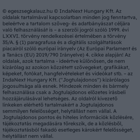
© egeszsegkalauz.hu © IndaNext Hungary Kft. Az
oldalak tartalmával kapcsolatban minden jog fenntartva,
beleértve a tartalom szöveg- és adatbányászat céljára
való felhasználását is – a szerzői jogról szóló 1999. évi
LXXVI. törvény rendelkezései értelmében a törvény
35/A. § (1) paragrafusa és a digitális szolgáltatások
piacairól szóló európai irányelv (Az Európai Parlament és
a Tanács (EU) 2019/790 Irányelve) 4. cikke alapján! Az
oldalak, azok tartalma - ideértve különösen, de nem
kizárólag az azokon közzétett szövegeket, grafikákat,
képeket, fotókat, hangfelvételeket és videókat stb. – az
IndaNext Hungary Kft. ("Jogtulajdonos") kizárólagos
jogosultsága alá esnek. Mindezek minden és bármely
felhasználása csak a Jogtulajdonos előzetes írásbeli
hozzájárulásával lehetséges. Az oldalról kivezető
linkeken elérhető tartalmakért a Jogtulajdonos
semmilyen felelősséget, helytállást nem vállal. A
Jogtulajdonos pontos és hiteles információk közlésére,
tájékoztatás megadására törekszik, de a közlésből,
tájékoztatásból fakadó esetleges károkért felelősséget,
helytállást nem vállal.