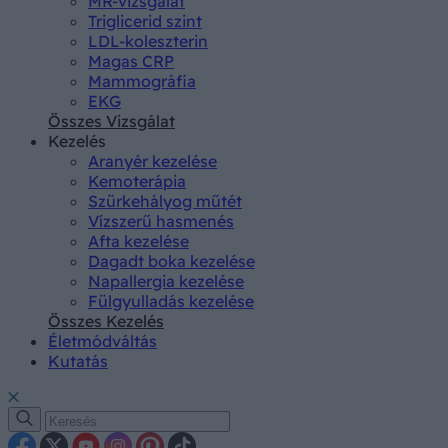
MR-vizsgálat
Triglicerid szint
LDL-koleszterin
Magas CRP
Mammográfia
EKG
Összes Vizsgálat
Kezelés
Aranyér kezelése
Kemoterápia
Szürkehályog műtét
Vízszerű hasmenés
Afta kezelése
Dagadt boka kezelése
Napallergia kezelése
Fülgyulladás kezelése
Összes Kezelés
Életmódváltás
Kutatás