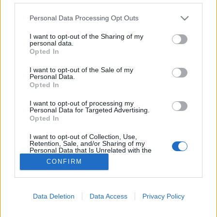
Please note that this website/app uses one or more Google
Fertőzés
Personal Data Processing Opt Outs
services and may gather and store information including but
not limited to your visit or usage behaviour. You may click to
I want to opt-out of the Sharing of my
personal data.
grant or deny consent to Google and its third-party tags to
Opted In
use your data for below specified purposes in below Google
consent section.
I want to opt-out of the Sale of my
Personal Data.
Opted In
I want to opt-out of processing my
Personal Data for Targeted Advertising.
Opted In
I want to opt-out of Collection, Use,
Retention, Sale, and/or Sharing of my
Personal Data that Is Unrelated with the
Purposes for which it was collected.
CONFIRM
Opted Out
Google consents
Data Deletion
Data Access
Privacy Policy
I want to allow Google to enable storage
related to advertising like cookies on web or