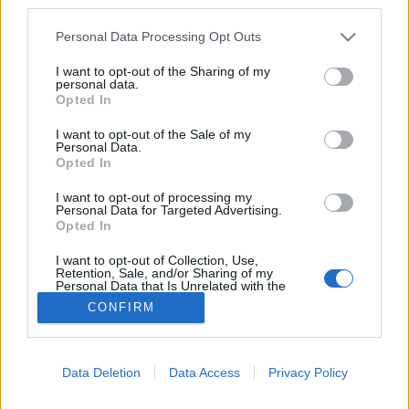
third parties.
Hasi fájdalom
Please note that this website/app uses one or more Google
Personal Data Processing Opt Outs
services and may gather and store information including but
not limited to your visit or usage behaviour. You may click to
I want to opt-out of the Sharing of my
personal data.
grant or deny consent to Google and its third-party tags to
Opted In
use your data for below specified purposes in below Google
consent section.
I want to opt-out of the Sale of my
Personal Data.
Opted In
I want to opt-out of processing my
Personal Data for Targeted Advertising.
Opted In
I want to opt-out of Collection, Use,
Retention, Sale, and/or Sharing of my
Personal Data that Is Unrelated with the
Purposes for which it was collected.
CONFIRM
Opted Out
Google consents
Data Deletion
Data Access
Privacy Policy
I want to allow Google to enable storage
related to advertising like cookies on web or