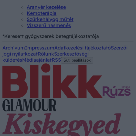
Aranyér kezelése
Kemoterápia
Szürkehályog műtét
Vízszerű hasmenés
*Keresett gyógyszerek betegtájékoztatója
Archívum
Impresszum
Adatkezelési tájékoztató
Szerzői
jogi nyilatkozat
Rólunk
Szerkesztőségi
küldetés
Médiaajánlat
RSS
Süti beállítások