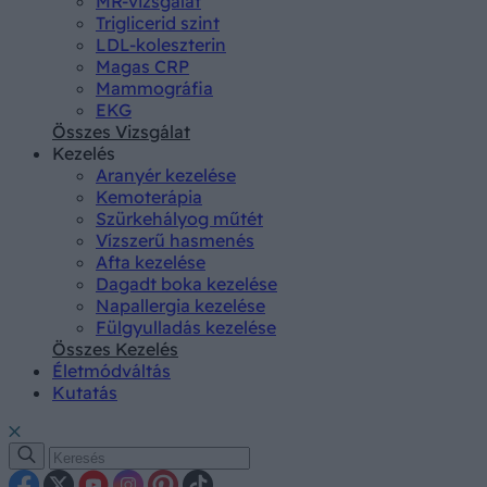
MR-vizsgálat
Triglicerid szint
LDL-koleszterin
Magas CRP
Mammográfia
EKG
Összes Vizsgálat
Kezelés
Aranyér kezelése
Kemoterápia
Szürkehályog műtét
Vízszerű hasmenés
Afta kezelése
Dagadt boka kezelése
Napallergia kezelése
Fülgyulladás kezelése
Összes Kezelés
Életmódváltás
Kutatás