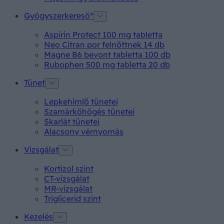
Gyógyszerkereső*
Aspirin Protect 100 mg tabletta
Neo Citran por felnőttnek 14 db
Magne B6 bevont tabletta 100 db
Rubophen 500 mg tabletta 20 db
Tünet
Lepkehimlő tünetei
Szamárköhögés tünetei
Skarlát tünetei
Alacsony vérnyomás
Vizsgálat
Kortizol szint
CT-vizsgálat
MR-vizsgálat
Triglicerid szint
Kezelés