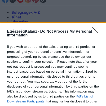
Betegségek A-Z
Tünet
Vizsgálat
Kezelés
Életmódváltás
EgészségKalauz -
Do Not Process My Personal
Information
Kutatás
Prevenció
Hírek
If you wish to opt-out of the sale, sharing to third parties, or
Videók
processing of your personal or sensitive information for
Kisállatok egészsége
targeted advertising by us, please use the below opt-out
section to confirm your selection. Please note that after your
#allergia
#influenza
#cukorbetegség
opt-out request is processed you may continue seeing
#orvosmeteorológia
#vérnyomás
#stroke
#rákbetegség
interest-based ads based on personal information utilized by
#pajzsmirigy
#reflux
#ekcéma
#herpesz
us or personal information disclosed to third parties prior to
Regisztráció
your opt-out. You may separately opt-out of the further
disclosure of your personal information by third parties on the
IAB’s list of downstream participants. This information may
also be disclosed by us to third parties on the
IAB’s List of
Downstream Participants
that may further disclose it to other
Hasi fájdalom