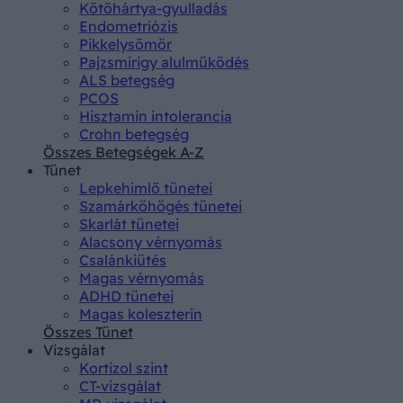
Kötőhártya-gyulladás
Endometriózis
Pikkelysömör
Pajzsmirigy alulműködés
ALS betegség
PCOS
Hisztamin intolerancia
Crohn betegség
Összes Betegségek A-Z
Tünet
Lepkehimlő tünetei
Szamárköhögés tünetei
Skarlát tünetei
Alacsony vérnyomás
Csalánkiütés
Magas vérnyomás
ADHD tünetei
Magas koleszterin
Összes Tünet
Vizsgálat
Kortizol szint
CT-vizsgálat