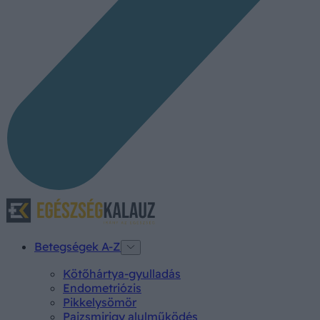
Betegségek A-Z
Kötőhártya-gyulladás
Endometriózis
Pikkelysömör
Pajzsmirigy alulműködés