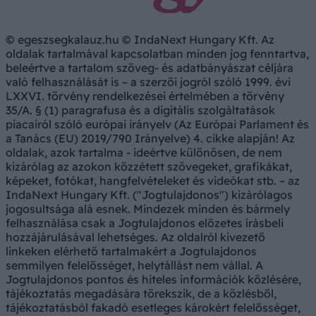
© egeszsegkalauz.hu © IndaNext Hungary Kft. Az
oldalak tartalmával kapcsolatban minden jog fenntartva,
beleértve a tartalom szöveg- és adatbányászat céljára
való felhasználását is – a szerzői jogról szóló 1999. évi
LXXVI. törvény rendelkezései értelmében a törvény
35/A. § (1) paragrafusa és a digitális szolgáltatások
piacairól szóló európai irányelv (Az Európai Parlament és
a Tanács (EU) 2019/790 Irányelve) 4. cikke alapján! Az
oldalak, azok tartalma - ideértve különösen, de nem
kizárólag az azokon közzétett szövegeket, grafikákat,
képeket, fotókat, hangfelvételeket és videókat stb. – az
IndaNext Hungary Kft. ("Jogtulajdonos") kizárólagos
jogosultsága alá esnek. Mindezek minden és bármely
felhasználása csak a Jogtulajdonos előzetes írásbeli
hozzájárulásával lehetséges. Az oldalról kivezető
linkeken elérhető tartalmakért a Jogtulajdonos
semmilyen felelősséget, helytállást nem vállal. A
Jogtulajdonos pontos és hiteles információk közlésére,
tájékoztatás megadására törekszik, de a közlésből,
tájékoztatásból fakadó esetleges károkért felelősséget,