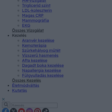
MR-vizsgálat
Triglicerid szint
LDL-koleszterin
Magas CRP
Mammográfia
EKG
Összes Vizsgálat
Kezelés
Aranyér kezelése
Kemoterápia
Szürkehályog műtét
Vízszerű hasmenés
Afta kezelése
Dagadt boka kezelése
Napallergia kezelése
Fülgyulladás kezelése
Összes Kezelés
Életmódváltás
Kutatás