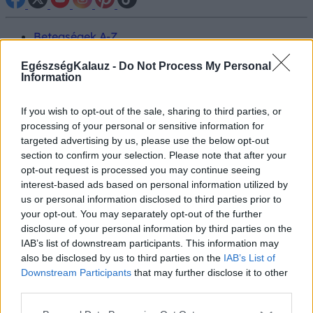
Betegségek A-Z
Tünet
Vizsgálat
EgészségKalauz -
Do Not Process My Personal
Kezelés
Information
Életmódváltás
Kutatás
If you wish to opt-out of the sale, sharing to third parties, or
Prevenció
processing of your personal or sensitive information for
Hírek
targeted advertising by us, please use the below opt-out
Videók
section to confirm your selection. Please note that after your
Kisállatok egészsége
opt-out request is processed you may continue seeing
interest-based ads based on personal information utilized by
#allergia
#influenza
#cukorbetegség
us or personal information disclosed to third parties prior to
#orvosmeteorológia
#vérnyomás
#stroke
#rákbetegség
your opt-out. You may separately opt-out of the further
#pajzsmirigy
#reflux
#ekcéma
#herpesz
disclosure of your personal information by third parties on the
Regisztráció
IAB’s list of downstream participants. This information may
also be disclosed by us to third parties on the
IAB’s List of
Downstream Participants
that may further disclose it to other
third parties.
Hasi fájdalom
Please note that this website/app uses one or more Google