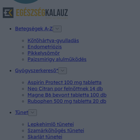
Betegségek A-Z
Kötőhártya-gyulladás
Endometriózis
Pikkelysömör
Pajzsmirigy alulműködés
Gyógyszerkereső*
Aspirin Protect 100 mg tabletta
Neo Citran por felnőttnek 14 db
Magne B6 bevont tabletta 100 db
Rubophen 500 mg tabletta 20 db
Tünet
Lepkehimlő tünetei
Szamárköhögés tünetei
Skarlát tünetei