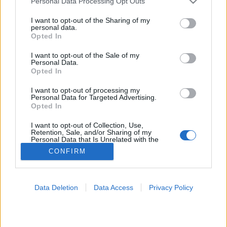
Personal Data Processing Opt Outs
services and may gather and store information including but
Hasi fájdalom
not limited to your visit or usage behaviour. You may click to
I want to opt-out of the Sharing of my
personal data.
grant or deny consent to Google and its third-party tags to
Opted In
use your data for below specified purposes in below Google
consent section.
I want to opt-out of the Sale of my
Personal Data.
Opted In
I want to opt-out of processing my
Personal Data for Targeted Advertising.
Opted In
I want to opt-out of Collection, Use,
Retention, Sale, and/or Sharing of my
Personal Data that Is Unrelated with the
Purposes for which it was collected.
CONFIRM
Opted Out
Google consents
Data Deletion
Data Access
Privacy Policy
I want to allow Google to enable storage
related to advertising like cookies on web or
device identifiers in apps.