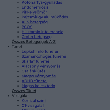
Kötőhártya-gyulladás
Endometriózis
Pikkelysömör
Pajzsmirigy alulműködés
ALS betegség
PCOS
Hisztamin intolerancia
Crohn betegség
Összes Betegségek A-Z
Tünet
Lepkehimlő tünetei
Szamárköhögés tünetei
Skarlát tünetei
Alacsony vérnyomás
Csalánkiütés
Magas vérnyomás
ADHD tünetei
Magas koleszterin
Összes Tünet
Vizsgálat
Kortizol szint
CT-vizsgálat