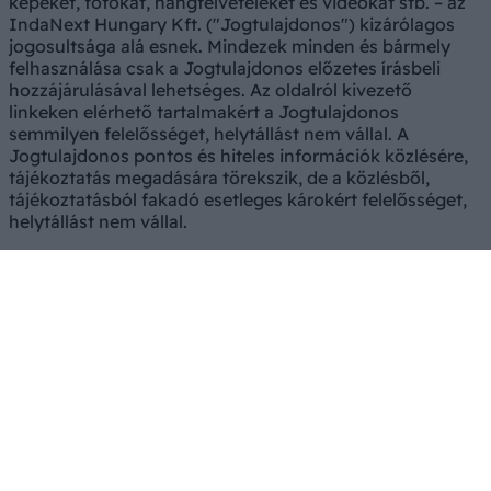
képeket, fotókat, hangfelvételeket és videókat stb. – az
IndaNext Hungary Kft. ("Jogtulajdonos") kizárólagos
jogosultsága alá esnek. Mindezek minden és bármely
felhasználása csak a Jogtulajdonos előzetes írásbeli
hozzájárulásával lehetséges. Az oldalról kivezető
linkeken elérhető tartalmakért a Jogtulajdonos
semmilyen felelősséget, helytállást nem vállal. A
Jogtulajdonos pontos és hiteles információk közlésére,
tájékoztatás megadására törekszik, de a közlésből,
tájékoztatásból fakadó esetleges károkért felelősséget,
helytállást nem vállal.