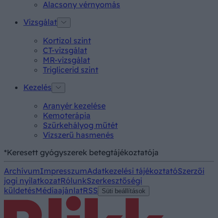
Alacsony vérnyomás
Vizsgálat
Kortizol szint
CT-vizsgálat
MR-vizsgálat
Triglicerid szint
Kezelés
Aranyér kezelése
Kemoterápia
Szürkehályog műtét
Vízszerű hasmenés
*Keresett gyógyszerek betegtájékoztatója
Archívum
Impresszum
Adatkezelési tájékoztató
Szerzői
jogi nyilatkozat
Rólunk
Szerkesztőségi
küldetés
Médiaajánlat
RSS
Süti beállítások