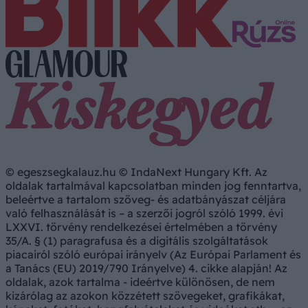
© egeszsegkalauz.hu © IndaNext Hungary Kft. Az
oldalak tartalmával kapcsolatban minden jog fenntartva,
beleértve a tartalom szöveg- és adatbányászat céljára
való felhasználását is – a szerzői jogról szóló 1999. évi
LXXVI. törvény rendelkezései értelmében a törvény
35/A. § (1) paragrafusa és a digitális szolgáltatások
piacairól szóló európai irányelv (Az Európai Parlament és
a Tanács (EU) 2019/790 Irányelve) 4. cikke alapján! Az
oldalak, azok tartalma - ideértve különösen, de nem
kizárólag az azokon közzétett szövegeket, grafikákat,