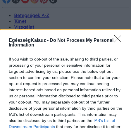
Betegségek A-Z
Tünet
Vizsgálat
Kezelés
Életmódváltás
EgészségKalauz -
Do Not Process My Personal
Kutatás
Information
Prevenció
Hírek
If you wish to opt-out of the sale, sharing to third parties, or
Videók
processing of your personal or sensitive information for
Kisállatok egészsége
targeted advertising by us, please use the below opt-out
section to confirm your selection. Please note that after your
#allergia
#influenza
#cukorbetegség
opt-out request is processed you may continue seeing
#orvosmeteorológia
#vérnyomás
#stroke
#rákbetegség
interest-based ads based on personal information utilized by
#pajzsmirigy
#reflux
#ekcéma
#herpesz
us or personal information disclosed to third parties prior to
Regisztráció
your opt-out. You may separately opt-out of the further
disclosure of your personal information by third parties on the
IAB’s list of downstream participants. This information may
also be disclosed by us to third parties on the
IAB’s List of
Downstream Participants
that may further disclose it to other
Hipertonia