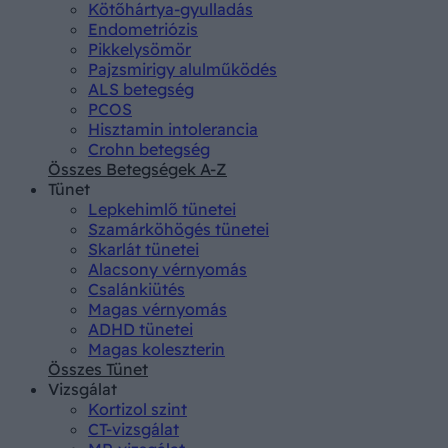
Kötőhártya-gyulladás
Endometriózis
Pikkelysömör
Pajzsmirigy alulműködés
ALS betegség
PCOS
Hisztamin intolerancia
Crohn betegség
Összes Betegségek A-Z
Tünet
Lepkehimlő tünetei
Szamárköhögés tünetei
Skarlát tünetei
Alacsony vérnyomás
Csalánkiütés
Magas vérnyomás
ADHD tünetei
Magas koleszterin
Összes Tünet
Vizsgálat
Kortizol szint
CT-vizsgálat