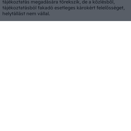
tájékoztatás megadására törekszik, de a közlésből,
tájékoztatásból fakadó esetleges károkért felelősséget,
helytállást nem vállal.