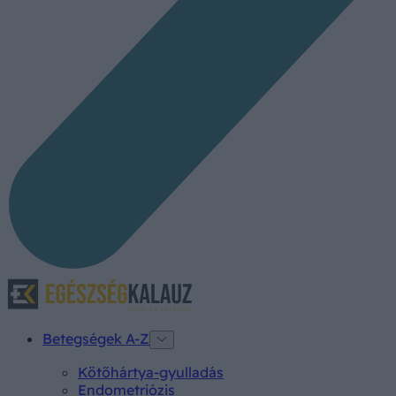
Betegségek A-Z
Kötőhártya-gyulladás
Endometriózis