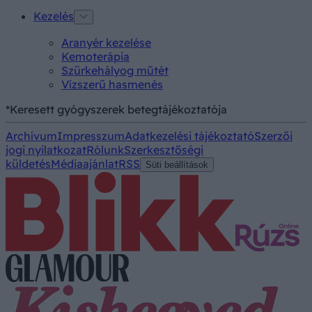
Kezelés
Aranyér kezelése
Kemoterápia
Szürkehályog műtét
Vízszerű hasmenés
*Keresett gyógyszerek betegtájékoztatója
Archívum
Impresszum
Adatkezelési tájékoztató
Szerzői
jogi nyilatkozat
Rólunk
Szerkesztőségi
küldetés
Médiaajánlat
RSS
Süti beállítások