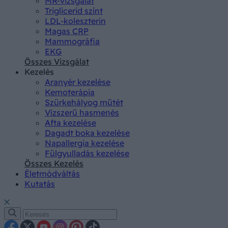
MR-vizsgálat
Triglicerid szint
LDL-koleszterin
Magas CRP
Mammográfia
EKG
Összes Vizsgálat
Kezelés
Aranyér kezelése
Kemoterápia
Szürkehályog műtét
Vízszerű hasmenés
Afta kezelése
Dagadt boka kezelése
Napallergia kezelése
Fülgyulladás kezelése
Összes Kezelés
Életmódváltás
Kutatás