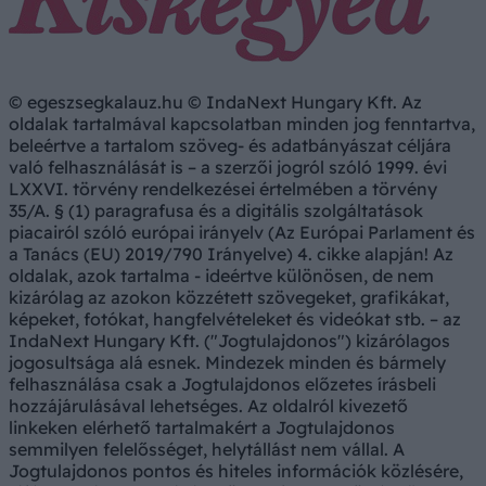
© egeszsegkalauz.hu © IndaNext Hungary Kft. Az
oldalak tartalmával kapcsolatban minden jog fenntartva,
beleértve a tartalom szöveg- és adatbányászat céljára
való felhasználását is – a szerzői jogról szóló 1999. évi
LXXVI. törvény rendelkezései értelmében a törvény
35/A. § (1) paragrafusa és a digitális szolgáltatások
piacairól szóló európai irányelv (Az Európai Parlament és
a Tanács (EU) 2019/790 Irányelve) 4. cikke alapján! Az
oldalak, azok tartalma - ideértve különösen, de nem
kizárólag az azokon közzétett szövegeket, grafikákat,
képeket, fotókat, hangfelvételeket és videókat stb. – az
IndaNext Hungary Kft. ("Jogtulajdonos") kizárólagos
jogosultsága alá esnek. Mindezek minden és bármely
felhasználása csak a Jogtulajdonos előzetes írásbeli
hozzájárulásával lehetséges. Az oldalról kivezető
linkeken elérhető tartalmakért a Jogtulajdonos
semmilyen felelősséget, helytállást nem vállal. A
Jogtulajdonos pontos és hiteles információk közlésére,