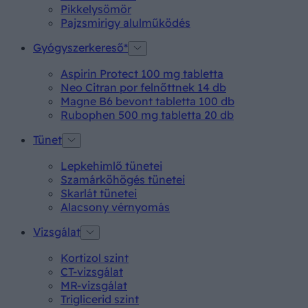
Pikkelysömör
Pajzsmirigy alulműködés
Gyógyszerkereső*
Aspirin Protect 100 mg tabletta
Neo Citran por felnőttnek 14 db
Magne B6 bevont tabletta 100 db
Rubophen 500 mg tabletta 20 db
Tünet
Lepkehimlő tünetei
Szamárköhögés tünetei
Skarlát tünetei
Alacsony vérnyomás
Vizsgálat
Kortizol szint
CT-vizsgálat
MR-vizsgálat
Triglicerid szint