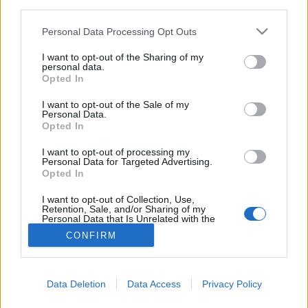
third parties.
Hipertonia
Please note that this website/app uses one or more Google
Personal Data Processing Opt Outs
services and may gather and store information including but
not limited to your visit or usage behaviour. You may click to
I want to opt-out of the Sharing of my
personal data.
grant or deny consent to Google and its third-party tags to
Opted In
use your data for below specified purposes in below Google
consent section.
I want to opt-out of the Sale of my
Personal Data.
Opted In
I want to opt-out of processing my
Personal Data for Targeted Advertising.
Opted In
I want to opt-out of Collection, Use,
Retention, Sale, and/or Sharing of my
Personal Data that Is Unrelated with the
Purposes for which it was collected.
CONFIRM
Opted Out
Google consents
Data Deletion
Data Access
Privacy Policy
I want to allow Google to enable storage