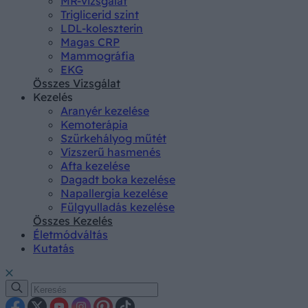
MR-vizsgálat
Triglicerid szint
LDL-koleszterin
Magas CRP
Mammográfia
EKG
Összes Vizsgálat
Kezelés
Aranyér kezelése
Kemoterápia
Szürkehályog műtét
Vízszerű hasmenés
Afta kezelése
Dagadt boka kezelése
Napallergia kezelése
Fülgyulladás kezelése
Összes Kezelés
Életmódváltás
Kutatás