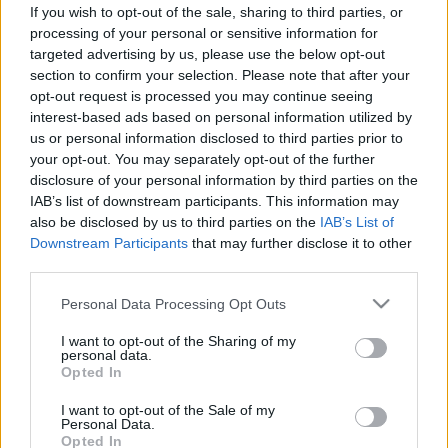
Ördögi statisztika: ezért rontja
If you wish to opt-out of the sale, sharing to third parties, or
valójában a túlélési esélyeket, ha a
processing of your personal or sensitive information for
targeted advertising by us, please use the below opt-out
rákkezelést „alternatív”
section to confirm your selection. Please note that after your
gyógyászattal keverjük
opt-out request is processed you may continue seeing
interest-based ads based on personal information utilized by
us or personal information disclosed to third parties prior to
your opt-out. You may separately opt-out of the further
disclosure of your personal information by third parties on the
IAB’s list of downstream participants. This information may
also be disclosed by us to third parties on the
IAB’s List of
Downstream Participants
that may further disclose it to other
third parties.
Please note that this website/app uses one or more Google
Personal Data Processing Opt Outs
services and may gather and store information including but
not limited to your visit or usage behaviour. You may click to
I want to opt-out of the Sharing of my
personal data.
grant or deny consent to Google and its third-party tags to
Opted In
use your data for below specified purposes in below Google
consent section.
I want to opt-out of the Sale of my
Personal Data.
Opted In