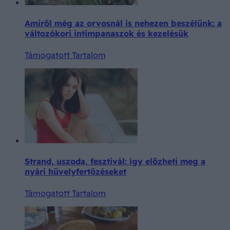
Amiről még az orvosnál is nehezen beszélünk: a
változókori intimpanaszok és kezelésük
Támogatott Tartalom
Strand, uszoda, fesztivál: így előzheti meg a
nyári hüvelyfertőzéseket
Támogatott Tartalom