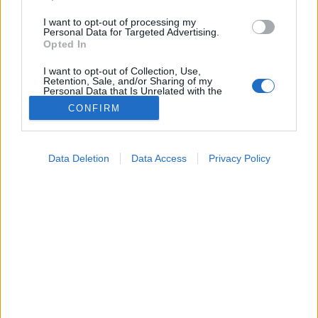
I want to opt-out of processing my
Personal Data for Targeted Advertising.
Opted In
I want to opt-out of Collection, Use,
Retention, Sale, and/or Sharing of my
Personal Data that Is Unrelated with the
Purposes for which it was collected.
CONFIRM
Opted Out
Google consents
Data Deletion
Data Access
Privacy Policy
I want to allow Google to enable storage
related to advertising like cookies on web or
Rákkutatások
2026. május 29. 11:05
device identifiers in apps.
Megosztás
Küldés
Küldés Messengeren
I want to allow my user data to be sent to
Google for online advertising purposes.
PTA
I want to allow Google to send me
szerző
personalized advertising.
I want to allow Google to enable storage