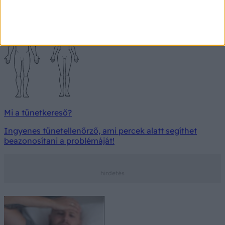
Keresés
Mi a tünetkereső?
Ingyenes tünetellenőrző, ami percek alatt segíthet
beazonosítani a problémáját!