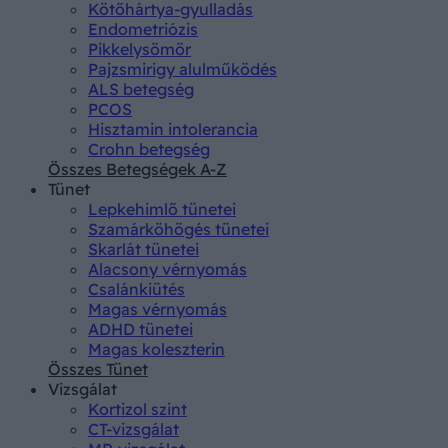
Kötőhártya-gyulladás
Endometriózis
Pikkelysömör
Pajzsmirigy alulműködés
ALS betegség
PCOS
Hisztamin intolerancia
Crohn betegség
Összes Betegségek A-Z
Tünet
Lepkehimlő tünetei
Szamárköhögés tünetei
Skarlát tünetei
Alacsony vérnyomás
Csalánkiütés
Magas vérnyomás
ADHD tünetei
Magas koleszterin
Összes Tünet
Vizsgálat
Kortizol szint
CT-vizsgálat