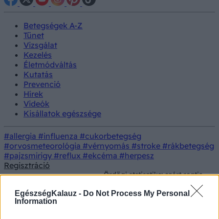
Betegségek A-Z
Tünet
Vizsgálat
Kezelés
Életmódváltás
Kutatás
Prevenció
Hírek
Videók
Kisállatok egészsége
#allergia
#influenza
#cukorbetegség
#orvosmeteorológia
#vérnyomás
#stroke
#rákbetegség
#pajzsmirigy
#reflux
#ekcéma
#herpesz
Regisztráció
Ördögi statisztika: ezért rontja
valójában a túlélési esélyeket,
Kutatás
Rákkutatások
ha a rákkezelést „alternatív”
EgészségKalauz -
Do Not Process My Personal
gyógyászattal keverjük
Information