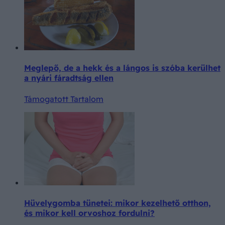
Meglepő, de a hekk és a lángos is szóba kerülhet
a nyári fáradtság ellen
Támogatott Tartalom
Hüvelygomba tünetei: mikor kezelhető otthon,
és mikor kell orvoshoz fordulni?