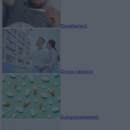
Tünetkereső
Orvos válaszol
Gyógyszerkereső