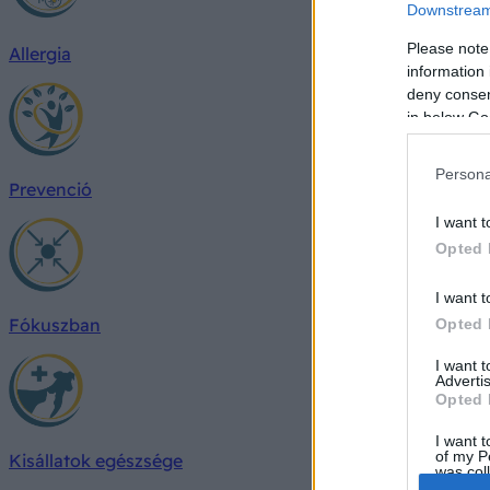
Downstream 
Please note
Allergia
information 
deny consent
in below Go
Persona
Prevenció
I want t
Opted 
I want t
Fókuszban
Opted 
I want 
Advertis
Opted 
I want t
of my P
Kisállatok egészsége
was col