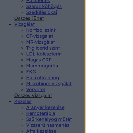
Hasmenés
authenti
Száraz köhögés
Szédülés okai
Összes Tünet
Vizsgálat
Kortizol szint
CT-vizsgálat
MR-vizsgálat
Triglicerid szint
LDL-koleszterin
Magas CRP
Mammográfia
EKG
Hasi ultrahang
Mikrobiom vizsgálat
Vérvétel
Összes Vizsgálat
Kezelés
Aranyér kezelése
Kemoterápia
Szürkehályog műtét
Vízszerű hasmenés
Afta kezelése