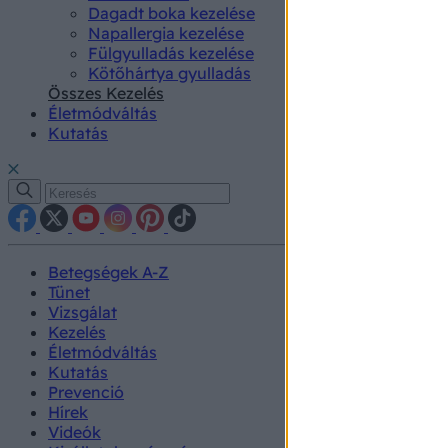
Dagadt boka kezelése
Napallergia kezelése
Fülgyulladás kezelése
Kötőhártya gyulladás
Összes Kezelés
Életmódváltás
Kutatás
Betegségek A-Z
Tünet
Vizsgálat
Kezelés
Életmódváltás
Kutatás
Prevenció
Hírek
Videók