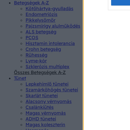
Opted 
Betegségek A-Z
Kötőhártya-gyulladás
Endometriózis
Google 
Pikkelysömör
Pajzsmirigy alulműködés
I want t
ALS betegség
web or d
PCOS
Hisztamin intolerancia
I want t
Crohn betegség
purpose
Rühesség
Lyme-kór
I want 
Szklerózis multiplex
Összes Betegségek A-Z
I want t
Tünet
web or d
Lepkehimlő tünetei
Szamárköhögés tünetei
I want t
Skarlát tünetei
or app.
Alacsony vérnyomás
Csalánkiütés
I want t
Magas vérnyomás
ADHD tünetei
Magas koleszterin
I want t