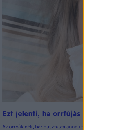
Ezt jelenti, ha orrfújás után sárga 
Az orrváladék, bár gusztustalannak tűnhet, valójában a sz