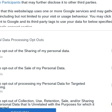
Participants
that may further disclose it to other third parties.
 that this website/app uses one or more Google services and may gath
including but not limited to your visit or usage behaviour. You may click 
 to Google and its third-party tags to use your data for below specifi
ogle consent section.
l Data Processing Opt Outs
o opt-out of the Sharing of my personal data.
In
o opt-out of the Sale of my Personal Data.
In
to opt-out of processing my Personal Data for Targeted
ing.
In
o opt-out of Collection, Use, Retention, Sale, and/or Sharing
ersonal Data that Is Unrelated with the Purposes for which it
lected.