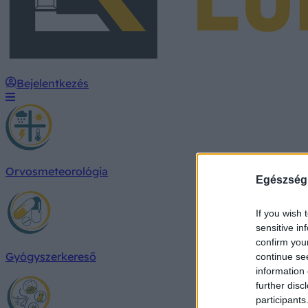
Bejelentkezés
Orvosmeteorológia
Egészség
If you wish 
sensitive in
confirm you
Gyógyszerkereső
continue se
information 
further disc
participants