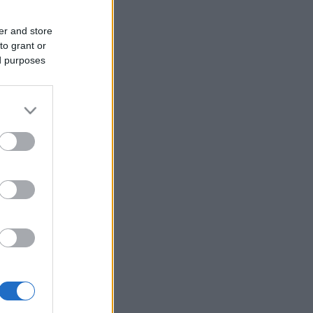
er and store
to grant or
ed purposes