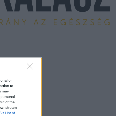
sonal or
ection to
ou may
 personal
out of the
 downstream
B’s List of