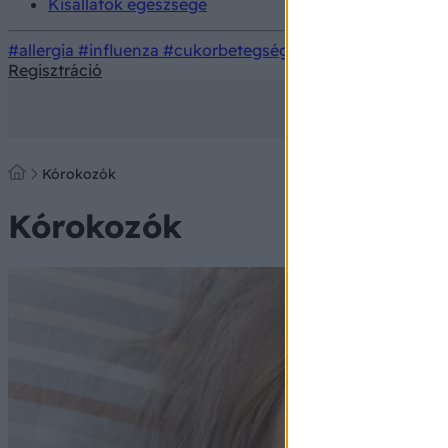
Kisállatok egészsége
#allergia
#influenza
#cukorbetegség
#orvosmeteorológi
Regisztráció
Kórokozók
Kórokozók