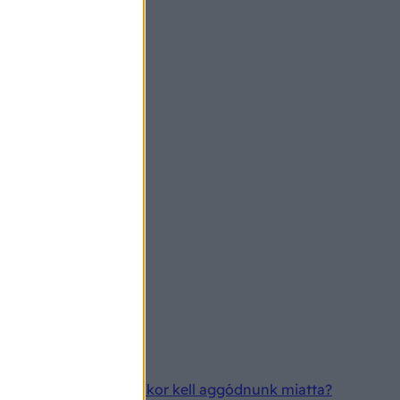
 árul el a színe, és mikor kell aggódnunk miatta?