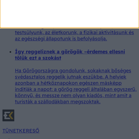
A napi két liter vízre vonatkozó tanácsot szinte
mindenki ismeri, a valóság azonban ennél jóval
összetettebb. Hogy pontosan mennyi folyadékra
van szükségünk, azt nemcsak az időjárás, hanem a
testsúlyunk, az életkorunk, a fizikai aktivitásunk és
az egészségi állapotunk is befolyásolja.
Így reggeliznek a görögök –érdemes ellesni
tőlük ezt a szokást
Ha Görögországra gondolunk, sokaknak bőséges
svédasztalos reggelik jutnak eszükbe. A helyiek
azonban a hétköznapokon egészen másképp
indítják a napot: a görög reggeli általában egyszerű,
könnyű, és messze nem olyan kiadós, mint amit a
turisták a szállodákban megszoktak.
TÜNETKERESŐ