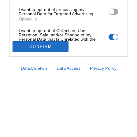
I want to opt-out of processing my
Personal Data for Targeted Advertising.
Opted In
I want to opt-out of Collection, Use,
Retention, Sale, and/or Sharing of my
Personal Data that Is Unrelated with the
Purposes for which it was collected.
CONFIRM
Opted Out
Google consents
Betegségek
Data Deletion
Data Access
Privacy Policy
2024. szeptember 05. 13:49
I want to allow Google to enable storage
Megosztás
Küldés
Küldés Messengeren
related to advertising like cookies on web or
device identifiers in apps.
Porosz Viktória
I want to allow my user data to be sent to
online szerkesztő
Google for online advertising purposes.
I want to allow Google to send me
personalized advertising.
A gyermekközösségekben, különösen
iskolakezdéskor, könnyen terjedhetnek fertőzések,
I want to allow Google to enable storage