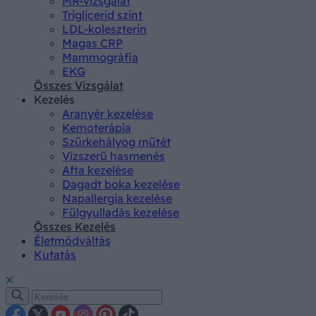
MR-vizsgálat
Triglicerid szint
LDL-koleszterin
Magas CRP
Mammográfia
EKG
Összes Vizsgálat
Kezelés
Aranyér kezelése
Kemoterápia
Szürkehályog műtét
Vízszerű hasmenés
Afta kezelése
Dagadt boka kezelése
Napallergia kezelése
Fülgyulladás kezelése
Összes Kezelés
Életmódváltás
Kutatás