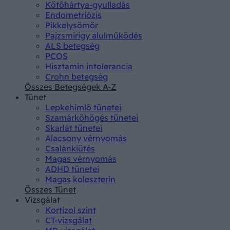
Kötőhártya-gyulladás
Endometriózis
Pikkelysömör
Pajzsmirigy alulműködés
ALS betegség
PCOS
Hisztamin intolerancia
Crohn betegség
Összes Betegségek A-Z
Tünet
Lepkehimlő tünetei
Szamárköhögés tünetei
Skarlát tünetei
Alacsony vérnyomás
Csalánkiütés
Magas vérnyomás
ADHD tünetei
Magas koleszterin
Összes Tünet
Vizsgálat
Kortizol szint
CT-vizsgálat