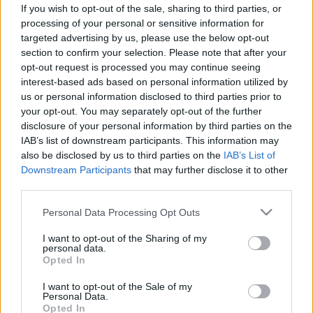
higiéniai tipp, amelyet érdemes
If you wish to opt-out of the sale, sharing to third parties, or
processing of your personal or sensitive information for
megfogadnia!
targeted advertising by us, please use the below opt-out
section to confirm your selection. Please note that after your
opt-out request is processed you may continue seeing
interest-based ads based on personal information utilized by
us or personal information disclosed to third parties prior to
your opt-out. You may separately opt-out of the further
disclosure of your personal information by third parties on the
IAB’s list of downstream participants. This information may
also be disclosed by us to third parties on the
IAB’s List of
Downstream Participants
that may further disclose it to other
third parties.
Please note that this website/app uses one or more Google
Personal Data Processing Opt Outs
services and may gather and store information including but
not limited to your visit or usage behaviour. You may click to
I want to opt-out of the Sharing of my
personal data.
grant or deny consent to Google and its third-party tags to
Opted In
use your data for below specified purposes in below Google
consent section.
I want to opt-out of the Sale of my
Personal Data.
Opted In