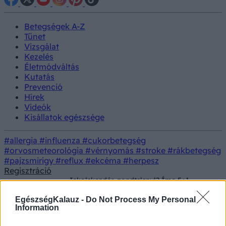
Betegségek A-Z
Tünet
Vizsgálat
Kezelés
Életmódváltás
Kutatás
Prevenció
Hírek
Videók
Kisállatok egészsége
#allergia
#influenza
#cukorbetegség
#orvosmeteorológia
#vérnyomás
#stroke
#rákbetegség
#pajzsmirigy
#reflux
#ekcéma
#herpesz
Regisztráció
Iskolakezdés gondtalanul? Íme 5+1
Betegségek
higiéniai tipp, amelyet érdemes
megfogadnia!
EgészségKalauz -
Do Not Process My Personal
Information
Iskolakezdés gondtalanul? Íme 5+1