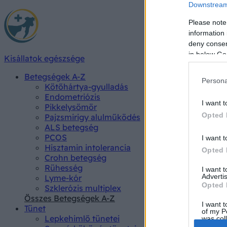
Downstream 
Please note
information 
deny consent
in below Go
Kisállatok egészsége
Betegségek A-Z
Persona
Kötőhártya-gyulladás
Endometriózis
I want t
Pikkelysömör
Opted 
Pajzsmirigy alulműködés
ALS betegség
PCOS
I want t
Hisztamin intolerancia
Opted 
Crohn betegség
Rühesség
I want 
Advertis
Lyme-kór
Opted 
Szklerózis multiplex
Összes Betegségek A-Z
I want t
Tünet
of my P
Lepkehimlő tünetei
was col