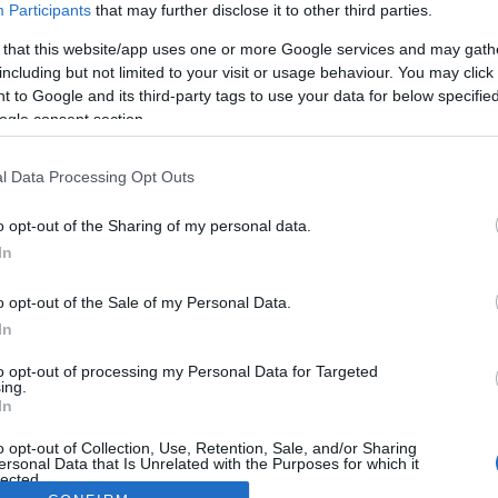
Participants
that may further disclose it to other third parties.
 that this website/app uses one or more Google services and may gath
including but not limited to your visit or usage behaviour. You may click 
 to Google and its third-party tags to use your data for below specifi
ogle consent section.
l Data Processing Opt Outs
o opt-out of the Sharing of my personal data.
In
o opt-out of the Sale of my Personal Data.
In
to opt-out of processing my Personal Data for Targeted
ing.
In
o opt-out of Collection, Use, Retention, Sale, and/or Sharing
ersonal Data that Is Unrelated with the Purposes for which it
lected.