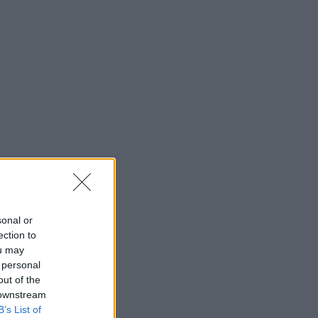
sonal or
ection to
ou may
 personal
out of the
 downstream
B’s List of