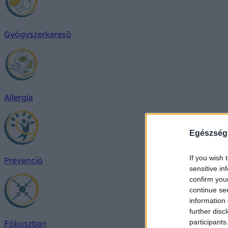
Gyógyszerkereső
Allergia
Egészség
If you wish 
Prevenció
sensitive in
confirm you
continue se
information 
further disc
participants
Fókuszban