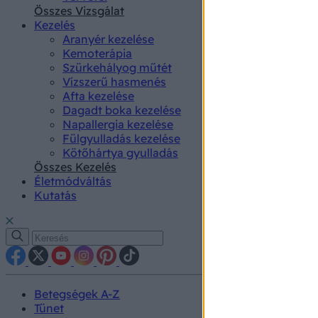
authenti
Összes Vizsgálat
Kezelés
Aranyér kezelése
Kemoterápia
Szürkehályog műtét
Vízszerű hasmenés
Afta kezelése
Dagadt boka kezelése
Napallergia kezelése
Fülgyulladás kezelése
Kötőhártya gyulladás
Összes Kezelés
Életmódváltás
Kutatás
Betegségek A-Z
Tünet