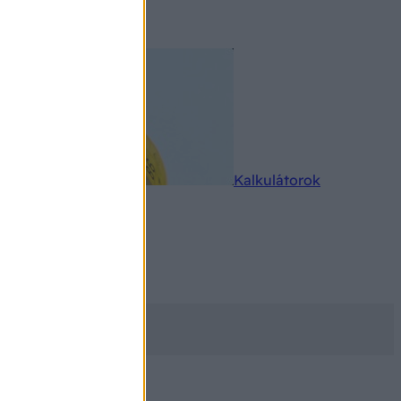
rkereső
Kalkulátorok