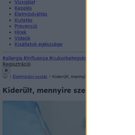
Vizsgálat
Kezelés
Életmódváltás
Kutatás
Prevenció
Hírek
Videók
Kisállatok egészsége
#allergia
#influenza
#cukorbetegség
#orvosmeteorológi
Regisztráció
Életmódorvoslás
Kiderült, mennyire szennyezettek a kórház
Kiderült, mennyire szennyezettek a 