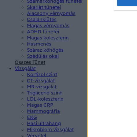
Opted 
Szamárköhögés tünetei
Skarlát tünetei
Alacsony vérnyomás
Google 
Csalánkiütés
Magas vérnyomás
I want t
ADHD tünetei
web or d
Magas koleszterin
Hasmenés
I want t
Száraz köhögés
purpose
Szédülés okai
Összes Tünet
I want 
Vizsgálat
Kortizol szint
I want t
CT-vizsgálat
web or d
MR-vizsgálat
Triglicerid szint
LDL-koleszterin
I want t
Magas CRP
or app.
Mammográfia
EKG
I want t
Hasi ultrahang
Mikrobiom vizsgálat
I want t
Vérvétel