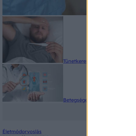
Tünetkereső
Betegségek A-Z
Életmódorvoslás