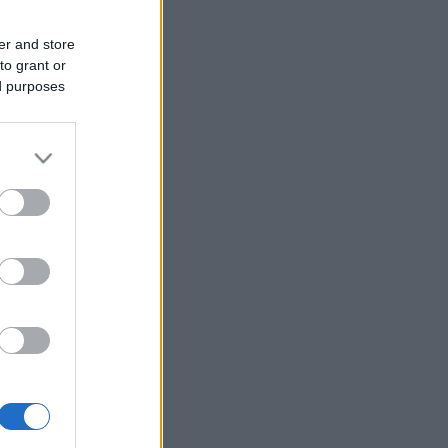
er and store
to grant or
ed purposes