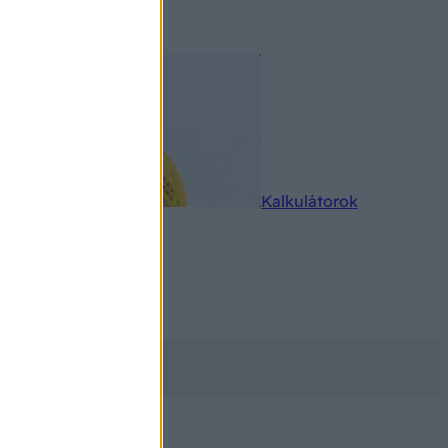
rkereső
Kalkulátorok