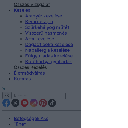
authenti
Összes Vizsgálat
Kezelés
Aranyér kezelése
Kemoterápia
Szürkehályog műtét
Vízszerű hasmenés
Afta kezelése
Dagadt boka kezelése
Napallergia kezelése
Fülgyulladás kezelése
Kötőhártya gyulladás
Összes Kezelés
Életmódváltás
Kutatás
Betegségek A-Z
Tünet