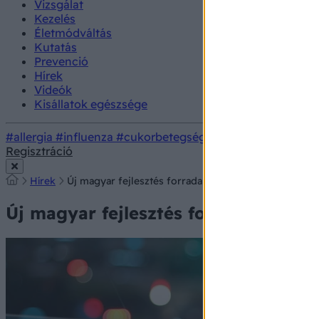
Vizsgálat
Kezelés
Életmódváltás
Kutatás
Prevenció
Hírek
Videók
Kisállatok egészsége
#allergia
#influenza
#cukorbetegség
#orvosmeteorológi
Regisztráció
Hírek
Új magyar fejlesztés forradalmasíthatja a fehérjekuta
Új magyar fejlesztés forradalmasítha