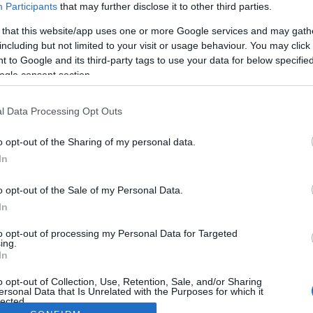
Participants
that may further disclose it to other third parties.
 that this website/app uses one or more Google services and may gath
including but not limited to your visit or usage behaviour. You may click 
 to Google and its third-party tags to use your data for below specifi
ogle consent section.
l Data Processing Opt Outs
o opt-out of the Sharing of my personal data.
In
o opt-out of the Sale of my Personal Data.
In
to opt-out of processing my Personal Data for Targeted
ing.
In
o opt-out of Collection, Use, Retention, Sale, and/or Sharing
ersonal Data that Is Unrelated with the Purposes for which it
lected.