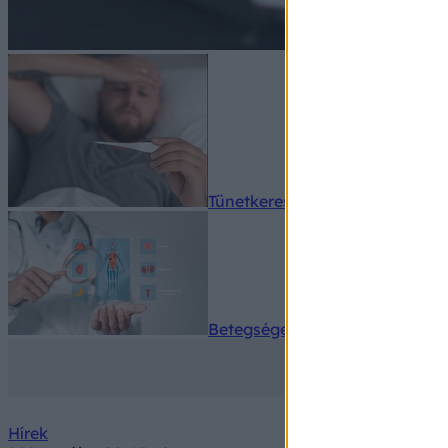
Tünetkereső
Betegségek A-Z
Hírek