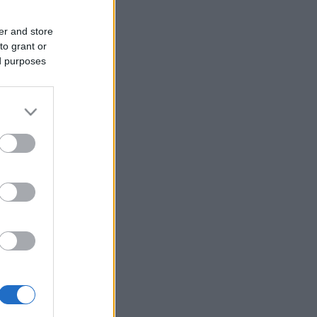
er and store
to grant or
ed purposes