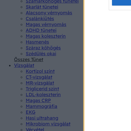
Opted 
Szamárköhögés tünetei
Skarlát tünetei
Alacsony vérnyomás
Google 
Csalánkiütés
Magas vérnyomás
I want t
ADHD tünetei
web or d
Magas koleszterin
Hasmenés
I want t
Száraz köhögés
purpose
Szédülés okai
Összes Tünet
I want 
Vizsgálat
Kortizol szint
I want t
CT-vizsgálat
web or d
MR-vizsgálat
Triglicerid szint
LDL-koleszterin
I want t
Magas CRP
or app.
Mammográfia
EKG
I want t
Hasi ultrahang
Mikrobiom vizsgálat
I want t
Vérvétel