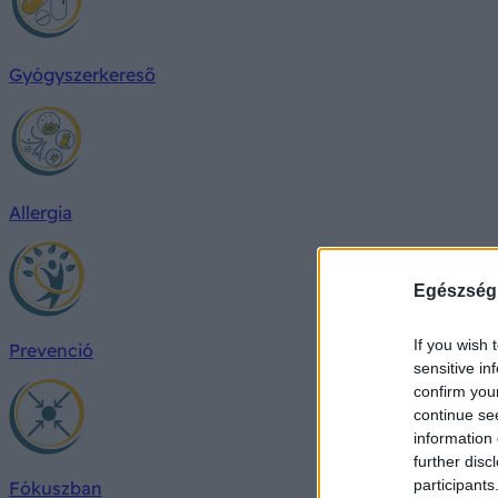
Gyógyszerkereső
Allergia
Egészség
If you wish 
Prevenció
sensitive in
confirm you
continue se
information 
further disc
participants
Fókuszban