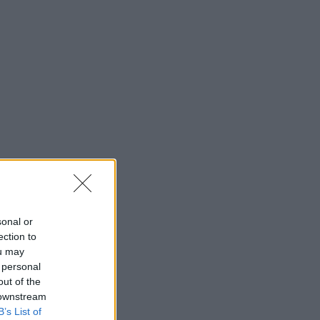
sonal or
ection to
ou may
 personal
out of the
 downstream
B’s List of