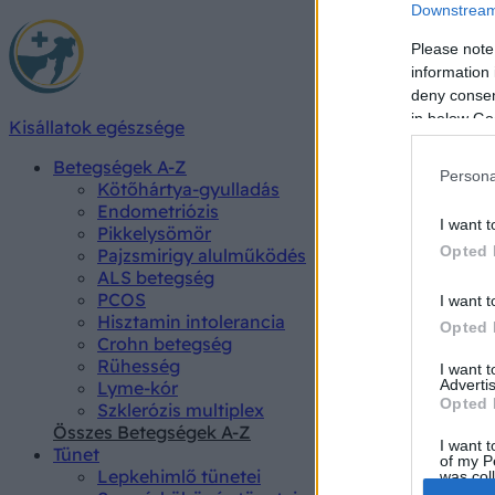
Downstream 
Please note
information 
deny consent
in below Go
Kisállatok egészsége
Betegségek A-Z
Persona
Kötőhártya-gyulladás
Endometriózis
I want t
Pikkelysömör
Opted 
Pajzsmirigy alulműködés
ALS betegség
PCOS
I want t
Hisztamin intolerancia
Opted 
Crohn betegség
Rühesség
I want 
Advertis
Lyme-kór
Opted 
Szklerózis multiplex
Összes Betegségek A-Z
I want t
Tünet
of my P
Lepkehimlő tünetei
was col