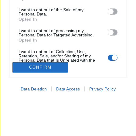
use your data for below specified purposes in below Google
consent section.
I want to opt-out of the Sale of my
Láz
Personal Data.
Opted In
I want to opt-out of processing my
Personal Data for Targeted Advertising.
Opted In
I want to opt-out of Collection, Use,
Retention, Sale, and/or Sharing of my
Personal Data that Is Unrelated with the
Purposes for which it was collected.
CONFIRM
Opted Out
Google consents
Data Deletion
Data Access
Privacy Policy
I want to allow Google to enable storage
related to advertising like cookies on web or
device identifiers in apps.
I want to allow my user data to be sent to
Google for online advertising purposes.