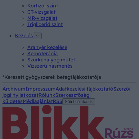
Kortizol szint
CT-vizsgálat
MR-vizsgálat
Triglicerid szint
Kezelés
Aranyér kezelése
Kemoterápia
Szürkehályog műtét
Vízszerű hasmenés
*Keresett gyógyszerek betegtájékoztatója
Archívum
Impresszum
Adatkezelési tájékoztató
Szerzői
jogi nyilatkozat
Rólunk
Szerkesztőségi
küldetés
Médiaajánlat
RSS
Süti beállítások