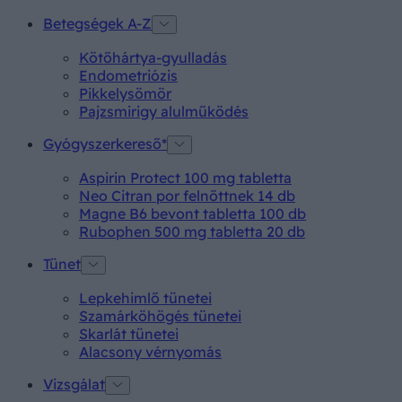
Betegségek A-Z
Kötőhártya-gyulladás
Endometriózis
Pikkelysömör
Pajzsmirigy alulműködés
Gyógyszerkereső*
Aspirin Protect 100 mg tabletta
Neo Citran por felnőttnek 14 db
Magne B6 bevont tabletta 100 db
Rubophen 500 mg tabletta 20 db
Tünet
Lepkehimlő tünetei
Szamárköhögés tünetei
Skarlát tünetei
Alacsony vérnyomás
Vizsgálat