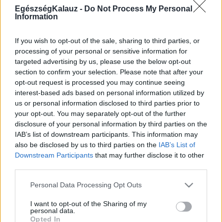
EgészségKalauz -
Do Not Process My Personal
Information
Betegségek A-Z
Tünet
If you wish to opt-out of the sale, sharing to third parties, or
Vizsgálat
processing of your personal or sensitive information for
Kezelés
targeted advertising by us, please use the below opt-out
Életmódváltás
section to confirm your selection. Please note that after your
Kutatás
opt-out request is processed you may continue seeing
Prevenció
interest-based ads based on personal information utilized by
Hírek
us or personal information disclosed to third parties prior to
Videók
your opt-out. You may separately opt-out of the further
Kisállatok egészsége
disclosure of your personal information by third parties on the
IAB’s list of downstream participants. This information may
#allergia
#influenza
#cukorbetegség
also be disclosed by us to third parties on the
IAB’s List of
#orvosmeteorológia
#vérnyomás
#stroke
#rákbetegség
Downstream Participants
that may further disclose it to other
#pajzsmirigy
#reflux
#ekcéma
#herpesz
third parties.
Regisztráció
Please note that this website/app uses one or more Google
Personal Data Processing Opt Outs
services and may gather and store information including but
not limited to your visit or usage behaviour. You may click to
I want to opt-out of the Sharing of my
personal data.
grant or deny consent to Google and its third-party tags to
Láz
Opted In