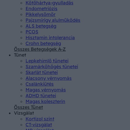
Kötőhártya-gyulladás
Endometriózis
Pikkelysömör
Pajzsmirigy alulműködés
ALS betegség
PCOS
Hisztamin intolerancia
Crohn betegség
Összes Betegségek A-Z
Tünet
Lepkehimlő tünetei
Szamárköhögés tünetei
Skarlát tünetei
Alacsony vérnyomás
Csalánkiütés
Magas vérnyomás
ADHD tünetei
Magas koleszterin
Összes Tünet
Vizsgálat
Kortizol szint
CT-vizsgálat