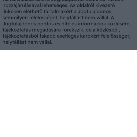
hozzájárulásával lehetséges. Az oldalról kivezető
linkeken elérhető tartalmakért a Jogtulajdonos
semmilyen felelősséget, helytállást nem vállal. A
Jogtulajdonos pontos és hiteles információk közlésére,
tájékoztatás megadására törekszik, de a közlésből,
tájékoztatásból fakadó esetleges károkért felelősséget,
helytállást nem vállal.