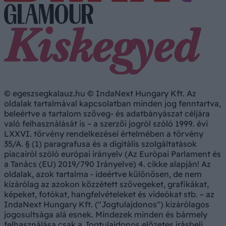
© egeszsegkalauz.hu © IndaNext Hungary Kft. Az
oldalak tartalmával kapcsolatban minden jog fenntartva,
beleértve a tartalom szöveg- és adatbányászat céljára
való felhasználását is – a szerzői jogról szóló 1999. évi
LXXVI. törvény rendelkezései értelmében a törvény
35/A. § (1) paragrafusa és a digitális szolgáltatások
piacairól szóló európai irányelv (Az Európai Parlament és
a Tanács (EU) 2019/790 Irányelve) 4. cikke alapján! Az
oldalak, azok tartalma - ideértve különösen, de nem
kizárólag az azokon közzétett szövegeket, grafikákat,
képeket, fotókat, hangfelvételeket és videókat stb. – az
IndaNext Hungary Kft. ("Jogtulajdonos") kizárólagos
jogosultsága alá esnek. Mindezek minden és bármely
felhasználása csak a Jogtulajdonos előzetes írásbeli