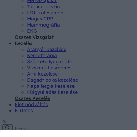
MR-vizsgálat
Triglicerid szint
LDL-koleszterin
Magas CRP
Mammográfia
EKG
Összes Vizsgálat
Kezelés
Aranyér kezelése
Kemoterápia
Szürkehályog műtét
Vízszerű hasmenés
Afta kezelése
Dagadt boka kezelése
Napallergia kezelése
Fülgyulladás kezelése
Összes Kezelés
Életmódváltás
Kutatás