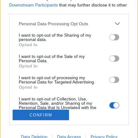
Downstream Participants
that may further disclose it to other
Longevity
third parties.
Please note that this website/app uses one or more Google
Personal Data Processing Opt Outs
services and may gather and store information including but
not limited to your visit or usage behaviour. You may click to
I want to opt-out of the Sharing of my
personal data.
grant or deny consent to Google and its third-party tags to
Opted In
use your data for below specified purposes in below Google
consent section.
I want to opt-out of the Sale of my
Personal Data.
Opted In
I want to opt-out of processing my
Personal Data for Targeted Advertising.
Opted In
I want to opt-out of Collection, Use,
Retention, Sale, and/or Sharing of my
Personal Data that Is Unrelated with the
Purposes for which it was collected.
CONFIRM
Opted Out
Google consents
Data Deletion
Data Access
Privacy Policy