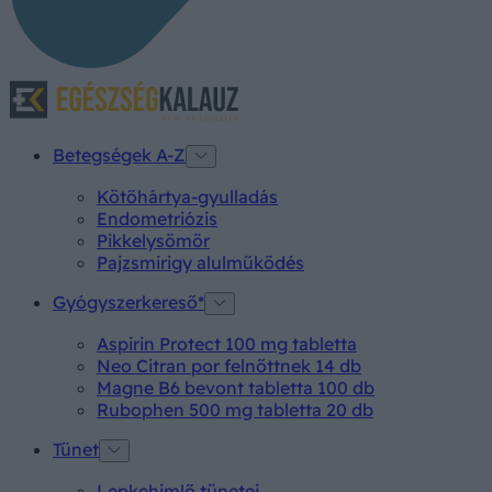
Betegségek A-Z
Kötőhártya-gyulladás
Endometriózis
Pikkelysömör
Pajzsmirigy alulműködés
Gyógyszerkereső*
Aspirin Protect 100 mg tabletta
Neo Citran por felnőttnek 14 db
Magne B6 bevont tabletta 100 db
Rubophen 500 mg tabletta 20 db
Tünet
Lepkehimlő tünetei