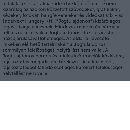
oldalak, azok tartalma - ideértve különösen, de nem
kizárólag az azokon közzétett szövegeket, grafikákat,
képeket, fotókat, hangfelvételeket és videókat stb. – az
IndaNext Hungary Kft. ("Jogtulajdonos") kizárólagos
jogosultsága alá esnek. Mindezek minden és bármely
felhasználása csak a Jogtulajdonos előzetes írásbeli
hozzájárulásával lehetséges. Az oldalról kivezető
linkeken elérhető tartalmakért a Jogtulajdonos
semmilyen felelősséget, helytállást nem vállal. A
Jogtulajdonos pontos és hiteles információk közlésére,
tájékoztatás megadására törekszik, de a közlésből,
tájékoztatásból fakadó esetleges károkért felelősséget,
helytállást nem vállal.