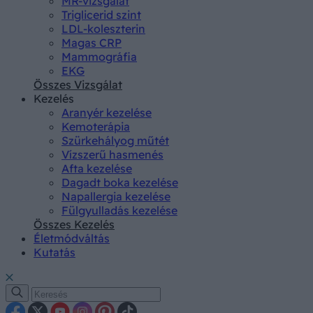
MR-vizsgálat
Triglicerid szint
LDL-koleszterin
Magas CRP
Mammográfia
EKG
Összes Vizsgálat
Kezelés
Aranyér kezelése
Kemoterápia
Szürkehályog műtét
Vízszerű hasmenés
Afta kezelése
Dagadt boka kezelése
Napallergia kezelése
Fülgyulladás kezelése
Összes Kezelés
Életmódváltás
Kutatás