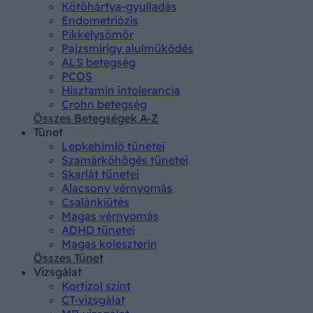
Kötőhártya-gyulladás
Endometriózis
Pikkelysömör
Pajzsmirigy alulműködés
ALS betegség
PCOS
Hisztamin intolerancia
Crohn betegség
Összes Betegségek A-Z
Tünet
Lepkehimlő tünetei
Szamárköhögés tünetei
Skarlát tünetei
Alacsony vérnyomás
Csalánkiütés
Magas vérnyomás
ADHD tünetei
Magas koleszterin
Összes Tünet
Vizsgálat
Kortizol szint
CT-vizsgálat