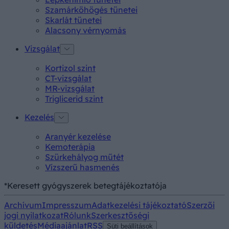
Szamárköhögés tünetei
Skarlát tünetei
Alacsony vérnyomás
Vizsgálat
Kortizol szint
CT-vizsgálat
MR-vizsgálat
Triglicerid szint
Kezelés
Aranyér kezelése
Kemoterápia
Szürkehályog műtét
Vízszerű hasmenés
*Keresett gyógyszerek betegtájékoztatója
Archívum
Impresszum
Adatkezelési tájékoztató
Szerzői
jogi nyilatkozat
Rólunk
Szerkesztőségi
küldetés
Médiaajánlat
RSS
Süti beállítások