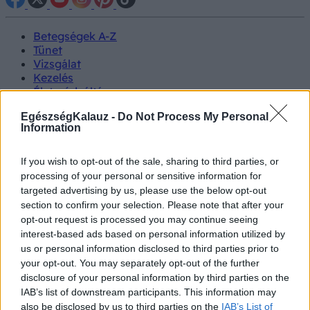
Betegségek A-Z
Tünet
Vizsgálat
Kezelés
Életmódváltás
Kutatás
EgészségKalauz -
Do Not Process My Personal
Prevenció
Information
Hírek
Videók
Kisállatok egészsége
If you wish to opt-out of the sale, sharing to third parties, or
processing of your personal or sensitive information for
targeted advertising by us, please use the below opt-out
#allergia
#influenza
#cukorbetegség
#orvosmeteorológia
#vérnyomás
#stroke
#rákbetegség
section to confirm your selection. Please note that after your
#pajzsmirigy
#reflux
#ekcéma
#herpesz
opt-out request is processed you may continue seeing
Regisztráció
interest-based ads based on personal information utilized by
us or personal information disclosed to third parties prior to
your opt-out. You may separately opt-out of the further
disclosure of your personal information by third parties on the
IAB’s list of downstream participants. This information may
Longevity
also be disclosed by us to third parties on the
IAB’s List of