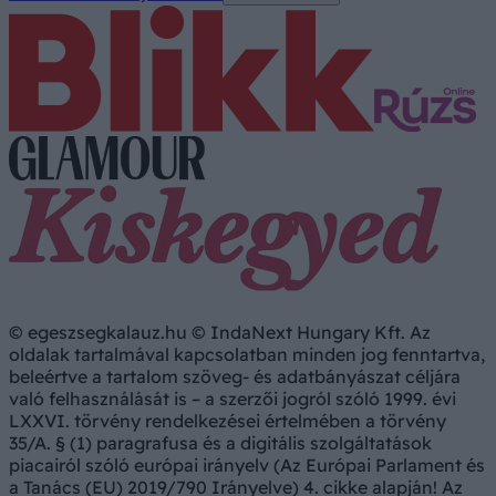
© egeszsegkalauz.hu © IndaNext Hungary Kft. Az
oldalak tartalmával kapcsolatban minden jog fenntartva,
beleértve a tartalom szöveg- és adatbányászat céljára
való felhasználását is – a szerzői jogról szóló 1999. évi
LXXVI. törvény rendelkezései értelmében a törvény
35/A. § (1) paragrafusa és a digitális szolgáltatások
piacairól szóló európai irányelv (Az Európai Parlament és
a Tanács (EU) 2019/790 Irányelve) 4. cikke alapján! Az