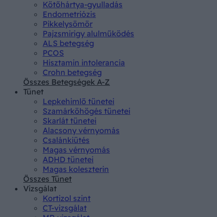
Kötőhártya-gyulladás
Endometriózis
Pikkelysömör
Pajzsmirigy alulműködés
ALS betegség
PCOS
Hisztamin intolerancia
Crohn betegség
Összes Betegségek A-Z
Tünet
Lepkehimlő tünetei
Szamárköhögés tünetei
Skarlát tünetei
Alacsony vérnyomás
Csalánkiütés
Magas vérnyomás
ADHD tünetei
Magas koleszterin
Összes Tünet
Vizsgálat
Kortizol szint
CT-vizsgálat