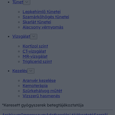
Tünet
Lepkehimlő tünetei
Szamárköhögés tünetei
Skarlát tünetei
Alacsony vérnyomás
Vizsgálat
Kortizol szint
CT-vizsgálat
MR-vizsgálat
Triglicerid szint
Kezelés
Aranyér kezelése
Kemoterápia
Szürkehályog műtét
Vízszerű hasmenés
*Keresett gyógyszerek betegtájékoztatója
Archívum
Impresszum
Adatkezelési tájékoztató
Szerzői