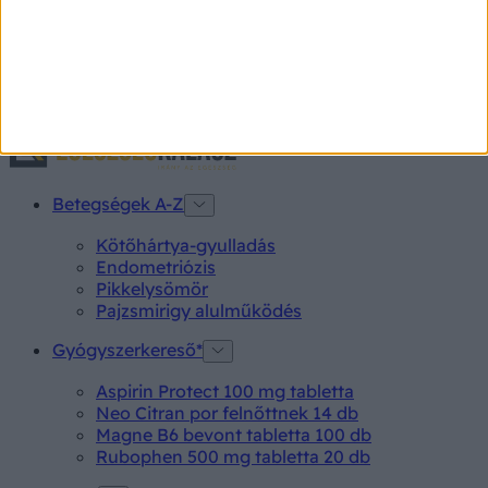
Napjainkban egyre többen küzdünk a rohanó életmód
és az egészségtelen táplálkozás következményeivel. Sok
esetben ennek tudjuk be azt is, ha állandóan fáradtak,
kimerültek vagyunk, nehezen koncentrálunk. Pedig a
múlni nem akaró fáradtság a vashiány tünete is lehet.
Betegségek A-Z
Kötőhártya-gyulladás
Endometriózis
Pikkelysömör
Pajzsmirigy alulműködés
Gyógyszerkereső*
Aspirin Protect 100 mg tabletta
Neo Citran por felnőttnek 14 db
Magne B6 bevont tabletta 100 db
Rubophen 500 mg tabletta 20 db