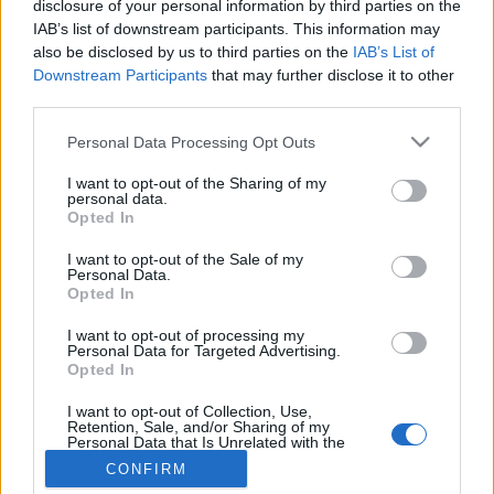
disclosure of your personal information by third parties on the
IAB’s list of downstream participants. This information may
also be disclosed by us to third parties on the
IAB’s List of
Betegségek A-Z
Downstream Participants
that may further disclose it to other
Tünet
third parties.
Vizsgálat
Kezelés
Please note that this website/app uses one or more Google
Personal Data Processing Opt Outs
Életmódváltás
services and may gather and store information including but
Kutatás
not limited to your visit or usage behaviour. You may click to
I want to opt-out of the Sharing of my
Prevenció
personal data.
grant or deny consent to Google and its third-party tags to
Hírek
Opted In
use your data for below specified purposes in below Google
Videók
consent section.
Kisállatok egészsége
I want to opt-out of the Sale of my
Personal Data.
Opted In
#allergia
#influenza
#cukorbetegség
#orvosmeteorológia
#vérnyomás
#stroke
#rákbetegség
I want to opt-out of processing my
#pajzsmirigy
#reflux
#ekcéma
#herpesz
Personal Data for Targeted Advertising.
Opted In
Regisztráció
I want to opt-out of Collection, Use,
Retention, Sale, and/or Sharing of my
Personal Data that Is Unrelated with the
Purposes for which it was collected.
CONFIRM
Opted Out
Maltofer-vashiány