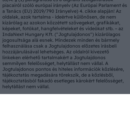
piacairól szóló európai irányelv (Az Európai Parlament és
a Tanács (EU) 2019/790 Irányelve) 4. cikke alapján! Az
oldalak, azok tartalma - ideértve különösen, de nem
kizárólag az azokon közzétett szövegeket, grafikákat,
képeket, fotókat, hangfelvételeket és videókat stb. – az
IndaNext Hungary Kft. ("Jogtulajdonos") kizárólagos
jogosultsága alá esnek. Mindezek minden és bármely
felhasználása csak a Jogtulajdonos előzetes írásbeli
hozzájárulásával lehetséges. Az oldalról kivezető
linkeken elérhető tartalmakért a Jogtulajdonos
semmilyen felelősséget, helytállást nem vállal. A
Jogtulajdonos pontos és hiteles információk közlésére,
tájékoztatás megadására törekszik, de a közlésből,
tájékoztatásból fakadó esetleges károkért felelősséget,
helytállást nem vállal.