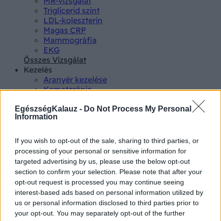
MR-vizsgálat
Triglicerid szint
LDL-koleszterin
Magas CRP
Mammográfia
EKG
Összes Vizsgálat
Kezelés
Aranyér kezelése
Kemoterápia
Szürkehályog műtét
Vízszerű hasmenés
EgészségKalauz -
Do Not Process My Personal
Information
Afta kezelése
Dagadt boka kezelése
Napallergia kezelése
If you wish to opt-out of the sale, sharing to third parties, or
Fülgyulladás kezelése
processing of your personal or sensitive information for
Összes Kezelés
targeted advertising by us, please use the below opt-out
Életmódváltás
section to confirm your selection. Please note that after your
Kutatás
opt-out request is processed you may continue seeing
interest-based ads based on personal information utilized by
us or personal information disclosed to third parties prior to
your opt-out. You may separately opt-out of the further