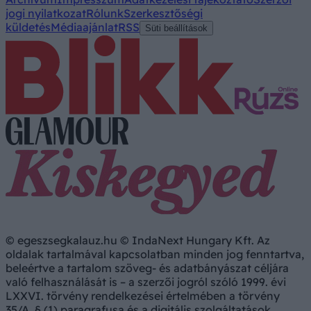
jogi nyilatkozat
Rólunk
Szerkesztőségi
küldetés
Médiaajánlat
RSS
Süti beállítások
© egeszsegkalauz.hu © IndaNext Hungary Kft. Az
oldalak tartalmával kapcsolatban minden jog fenntartva,
beleértve a tartalom szöveg- és adatbányászat céljára
való felhasználását is – a szerzői jogról szóló 1999. évi
LXXVI. törvény rendelkezései értelmében a törvény
35/A. § (1) paragrafusa és a digitális szolgáltatások