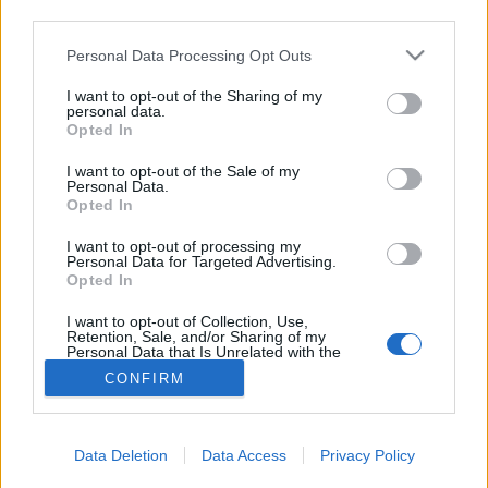
third parties.
Mellrák
Please note that this website/app uses one or more Google
Personal Data Processing Opt Outs
services and may gather and store information including but
not limited to your visit or usage behaviour. You may click to
I want to opt-out of the Sharing of my
personal data.
grant or deny consent to Google and its third-party tags to
Opted In
use your data for below specified purposes in below Google
consent section.
I want to opt-out of the Sale of my
Personal Data.
Opted In
I want to opt-out of processing my
Personal Data for Targeted Advertising.
Opted In
I want to opt-out of Collection, Use,
Retention, Sale, and/or Sharing of my
Personal Data that Is Unrelated with the
Purposes for which it was collected.
CONFIRM
Opted Out
Google consents
Data Deletion
Data Access
Privacy Policy
I want to allow Google to enable storage