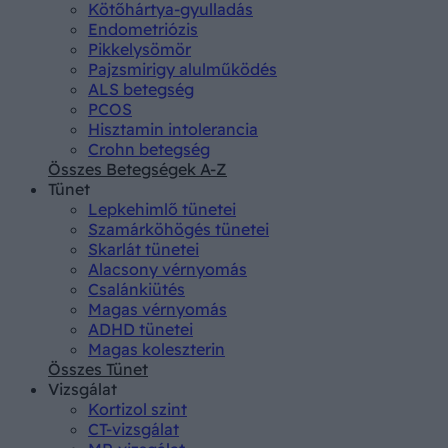
Kötőhártya-gyulladás
Endometriózis
Pikkelysömör
Pajzsmirigy alulműködés
ALS betegség
PCOS
Hisztamin intolerancia
Crohn betegség
Összes Betegségek A-Z
Tünet
Lepkehimlő tünetei
Szamárköhögés tünetei
Skarlát tünetei
Alacsony vérnyomás
Csalánkiütés
Magas vérnyomás
ADHD tünetei
Magas koleszterin
Összes Tünet
Vizsgálat
Kortizol szint
CT-vizsgálat