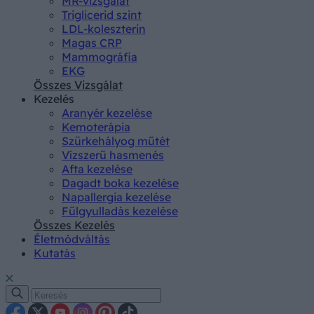
MR-vizsgálat
Triglicerid szint
LDL-koleszterin
Magas CRP
Mammográfia
EKG
Összes Vizsgálat
Kezelés
Aranyér kezelése
Kemoterápia
Szürkehályog műtét
Vízszerű hasmenés
Afta kezelése
Dagadt boka kezelése
Napallergia kezelése
Fülgyulladás kezelése
Összes Kezelés
Életmódváltás
Kutatás