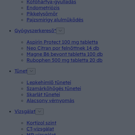
Kötőhártya-gyulladás
Endometriózis
Pikkelysömör
Pajzsmirigy alulműködés
Gyógyszerkereső*
Aspirin Protect 100 mg tabletta
Neo Citran por felnőttnek 14 db
Magne B6 bevont tabletta 100 db
Rubophen 500 mg tabletta 20 db
Tünet
Lepkehimlő tünetei
Szamárköhögés tünetei
Skarlát tünetei
Alacsony vérnyomás
Vizsgálat
Kortizol szint
CT-vizsgálat
MR-vizsgálat