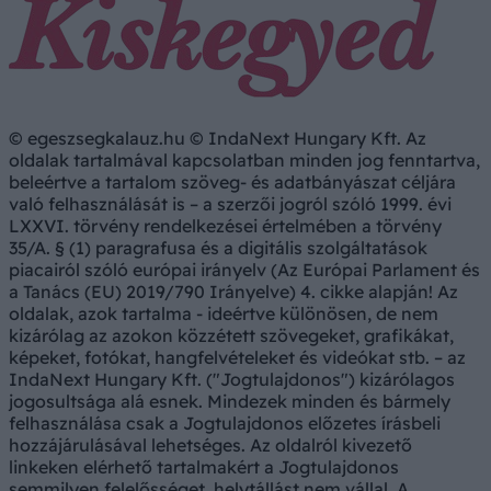
© egeszsegkalauz.hu © IndaNext Hungary Kft. Az
oldalak tartalmával kapcsolatban minden jog fenntartva,
beleértve a tartalom szöveg- és adatbányászat céljára
való felhasználását is – a szerzői jogról szóló 1999. évi
LXXVI. törvény rendelkezései értelmében a törvény
35/A. § (1) paragrafusa és a digitális szolgáltatások
piacairól szóló európai irányelv (Az Európai Parlament és
a Tanács (EU) 2019/790 Irányelve) 4. cikke alapján! Az
oldalak, azok tartalma - ideértve különösen, de nem
kizárólag az azokon közzétett szövegeket, grafikákat,
képeket, fotókat, hangfelvételeket és videókat stb. – az
IndaNext Hungary Kft. ("Jogtulajdonos") kizárólagos
jogosultsága alá esnek. Mindezek minden és bármely
felhasználása csak a Jogtulajdonos előzetes írásbeli
hozzájárulásával lehetséges. Az oldalról kivezető
linkeken elérhető tartalmakért a Jogtulajdonos
semmilyen felelősséget, helytállást nem vállal. A