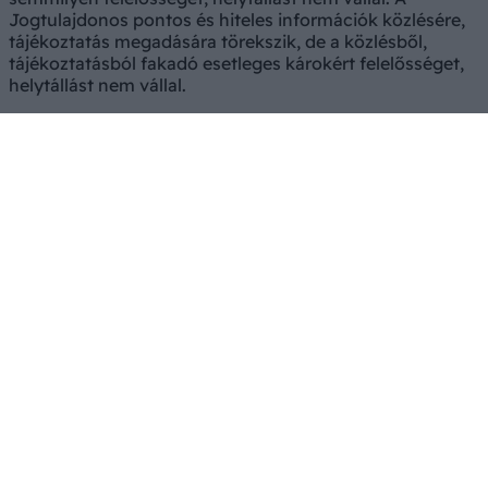
Jogtulajdonos pontos és hiteles információk közlésére,
tájékoztatás megadására törekszik, de a közlésből,
tájékoztatásból fakadó esetleges károkért felelősséget,
helytállást nem vállal.