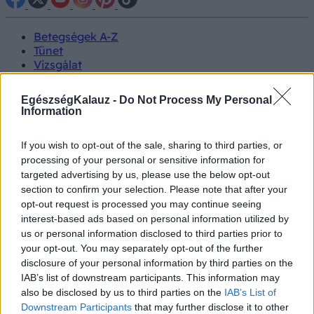
Betegségek A-Z
Tünet
Vizsgálat
Kezelés
Életmódváltás
EgészségKalauz -
Do Not Process My Personal
Kutatás
Information
Prevenció
Hírek
If you wish to opt-out of the sale, sharing to third parties, or
Videók
processing of your personal or sensitive information for
Kisállatok egészsége
targeted advertising by us, please use the below opt-out
section to confirm your selection. Please note that after your
#allergia
#influenza
#cukorbetegség
opt-out request is processed you may continue seeing
#orvosmeteorológia
#vérnyomás
#stroke
#rákbetegség
interest-based ads based on personal information utilized by
#pajzsmirigy
#reflux
#ekcéma
#herpesz
us or personal information disclosed to third parties prior to
Regisztráció
your opt-out. You may separately opt-out of the further
disclosure of your personal information by third parties on the
IAB’s list of downstream participants. This information may
also be disclosed by us to third parties on the
IAB’s List of
Downstream Participants
that may further disclose it to other
Mellrák