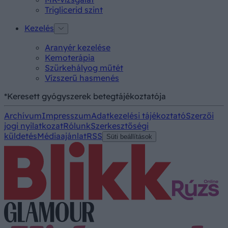
Triglicerid szint
Kezelés
Aranyér kezelése
Kemoterápia
Szürkehályog műtét
Vízszerű hasmenés
*Keresett gyógyszerek betegtájékoztatója
Archívum
Impresszum
Adatkezelési tájékoztató
Szerzői
jogi nyilatkozat
Rólunk
Szerkesztőségi
küldetés
Médiaajánlat
RSS
Süti beállítások