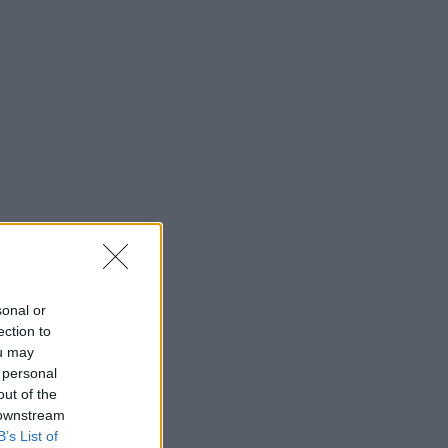
sonal or
ection to
ou may
 personal
out of the
 downstream
B’s List of