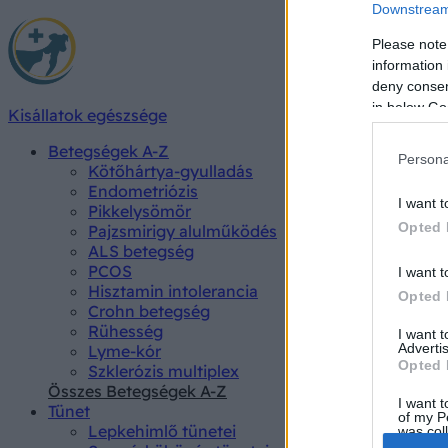
Downstream 
Please note
information 
deny consent
in below Go
Kisállatok egészsége
Betegségek A-Z
Persona
Kötőhártya-gyulladás
Endometriózis
I want t
Pikkelysömör
Opted 
Pajzsmirigy alulműködés
ALS betegség
PCOS
I want t
Hisztamin intolerancia
Opted 
Crohn betegség
Rühesség
I want 
Advertis
Lyme-kór
Opted 
Szklerózis multiplex
Összes Betegségek A-Z
I want t
Tünet
of my P
Lepkehimlő tünetei
was col