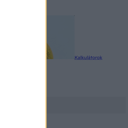
rkereső
Kalkulátorok