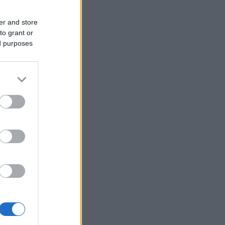
er and store
to grant or
ed purposes