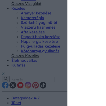
authenti
Összes Vizsgálat
Kezelés
Aranyér kezelése
Kemoterápia
Szürkehályog műtét
Vízszerű hasmenés
Afta kezelése
Dagadt boka kezelése
Napallergia kezelése
Fülgyulladás kezelése
Kötőhártya gyulladás
Összes Kezelés
Életmódváltás
Kutatás
Betegségek A-Z
Tünet