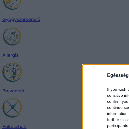
Gyógyszerkereső
Allergia
Egészség
If you wish 
Prevenció
sensitive in
confirm you
continue se
information 
further disc
participants
Fókuszban