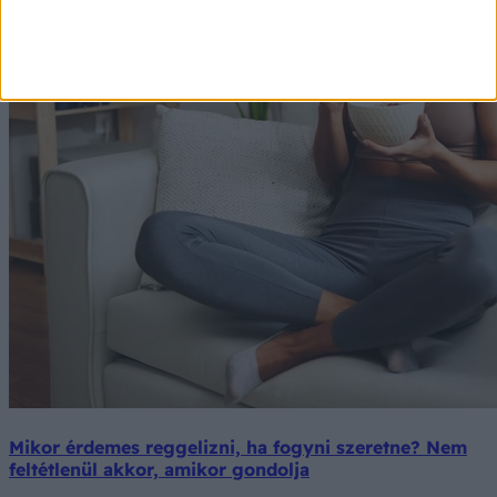
Mikor érdemes reggelizni, ha fogyni szeretne? Nem
feltétlenül akkor, amikor gondolja