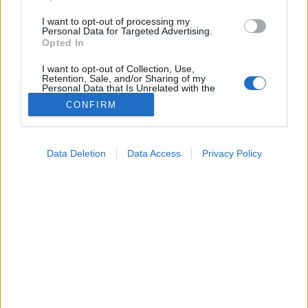
I want to opt-out of processing my
Personal Data for Targeted Advertising.
Opted In
I want to opt-out of Collection, Use,
Retention, Sale, and/or Sharing of my
Personal Data that Is Unrelated with the
Purposes for which it was collected.
CONFIRM
Opted Out
Hírek
2025. július 13. 21:24
Google consents
Megosztás
Küldés
Küldés Messengeren
Data Deletion
Data Access
Privacy Policy
I want to allow Google to enable storage
related to advertising like cookies on web or
Tomanóczy Andrea
dr. Pintér Ferenc
szakértő
device identifiers in apps.
szerkesztő
meteogyógyász, Meteo Klinika
I want to allow my user data to be sent to
Google for online advertising purposes.
Jön a kánikula, de sajnos a rosszabb fajtából.
I want to allow Google to send me
personalized advertising.
I want to allow Google to enable storage