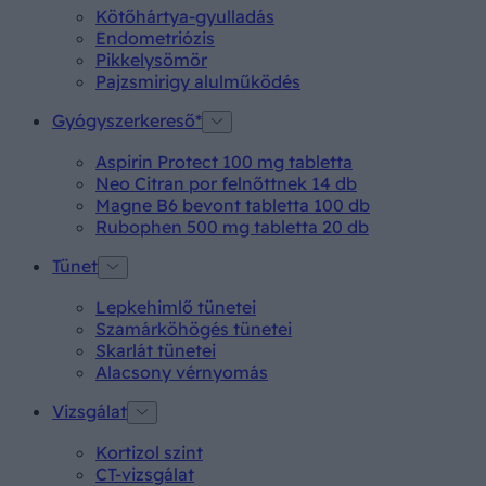
Kötőhártya-gyulladás
Endometriózis
Pikkelysömör
Pajzsmirigy alulműködés
Gyógyszerkereső*
Aspirin Protect 100 mg tabletta
Neo Citran por felnőttnek 14 db
Magne B6 bevont tabletta 100 db
Rubophen 500 mg tabletta 20 db
Tünet
Lepkehimlő tünetei
Szamárköhögés tünetei
Skarlát tünetei
Alacsony vérnyomás
Vizsgálat
Kortizol szint
CT-vizsgálat