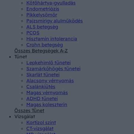
Kötőhártya-gyulladás
Endometriózis
Pikkelysömör
Pajzsmirigy alulműködés
ALS betegség
PCOS
Hisztamin intolerancia
Crohn betegség
Összes Betegségek A-Z
Tünet
Lepkehimlő tünetei
Szamárköhögés tünetei
Skarlát tünetei
Alacsony vérnyomás
Csalánkiütés
Magas vérnyomás
ADHD tünetei
Magas koleszterin
Összes Tünet
Vizsgálat
Kortizol szint
CT-vizsgálat