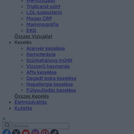
MR-vizsgálat
Triglicerid szint
LDL-koleszterin
Magas CRP
Mammográfia
EKG
Összes Vizsgálat
Kezelés
Aranyér kezelése
Kemoterápia
Szürkehályog műtét
Vízszerű hasmenés
Afta kezelése
Dagadt boka kezelése
Napallergia kezelése
Fülgyulladás kezelése
Összes Kezelés
Életmódváltás
Kutatás