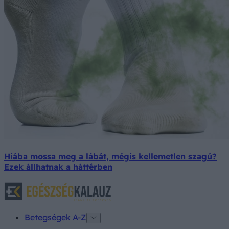
Hiába mossa meg a lábát, mégis kellemetlen szagú?
Ezek állhatnak a háttérben
Betegségek A-Z