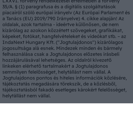
LXXVI. törvény rendelkezései értelmében a törvény
35/A. § (1) paragrafusa és a digitális szolgáltatások
piacairól szóló európai irányelv (Az Európai Parlament és
a Tanács (EU) 2019/790 Irányelve) 4. cikke alapján! Az
oldalak, azok tartalma - ideértve különösen, de nem
kizárólag az azokon közzétett szövegeket, grafikákat,
képeket, fotókat, hangfelvételeket és videókat stb. – az
IndaNext Hungary Kft. ("Jogtulajdonos") kizárólagos
jogosultsága alá esnek. Mindezek minden és bármely
felhasználása csak a Jogtulajdonos előzetes írásbeli
hozzájárulásával lehetséges. Az oldalról kivezető
linkeken elérhető tartalmakért a Jogtulajdonos
semmilyen felelősséget, helytállást nem vállal. A
Jogtulajdonos pontos és hiteles információk közlésére,
tájékoztatás megadására törekszik, de a közlésből,
tájékoztatásból fakadó esetleges károkért felelősséget,
helytállást nem vállal.