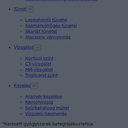
Tünet
Lepkehimlő tünetei
Szamárköhögés tünetei
Skarlát tünetei
Alacsony vérnyomás
Vizsgálat
Kortizol szint
CT-vizsgálat
MR-vizsgálat
Triglicerid szint
Kezelés
Aranyér kezelése
Kemoterápia
Szürkehályog műtét
Vízszerű hasmenés
*Keresett gyógyszerek betegtájékoztatója