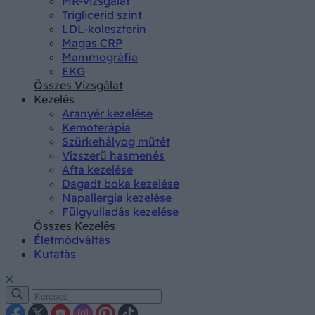
MR-vizsgálat
Triglicerid szint
LDL-koleszterin
Magas CRP
Mammográfia
EKG
Összes Vizsgálat
Kezelés
Aranyér kezelése
Kemoterápia
Szürkehályog műtét
Vízszerű hasmenés
Afta kezelése
Dagadt boka kezelése
Napallergia kezelése
Fülgyulladás kezelése
Összes Kezelés
Életmódváltás
Kutatás