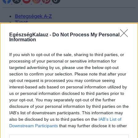
Betegségek A-Z
Tünet
Vizsgálat
Kezelés
EgészségKalauz -
Do Not Process My Personal
Information
Életmódváltás
Kutatás
Prevenció
If you wish to opt-out of the sale, sharing to third parties, or
Hírek
processing of your personal or sensitive information for
Videók
targeted advertising by us, please use the below opt-out
Kisállatok egészsége
section to confirm your selection. Please note that after your
opt-out request is processed you may continue seeing
#allergia
#influenza
#cukorbetegség
interest-based ads based on personal information utilized by
#orvosmeteorológia
#vérnyomás
#stroke
#rákbetegség
us or personal information disclosed to third parties prior to
#pajzsmirigy
#reflux
#ekcéma
#herpesz
your opt-out. You may separately opt-out of the further
Regisztráció
disclosure of your personal information by third parties on the
IAB’s list of downstream participants. This information may
also be disclosed by us to third parties on the
IAB’s List of
Downstream Participants
that may further disclose it to other
third parties.
Sárgaság