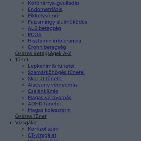
Kötőhártya-gyulladás
Endometriózis
Pikkelysömör
Pajzsmirigy alulműködés
ALS betegség
PCOS
Hisztamin intolerancia
Crohn betegség
Összes Betegségek A-Z
Tünet
Lepkehimlő tünetei
Szamárköhögés tünetei
Skarlát tünetei
Alacsony vérnyomás
Csalánkiütés
Magas vérnyomás
ADHD tünetei
Magas koleszterin
Összes Tünet
Vizsgálat
Kortizol szint
CT-vizsgálat