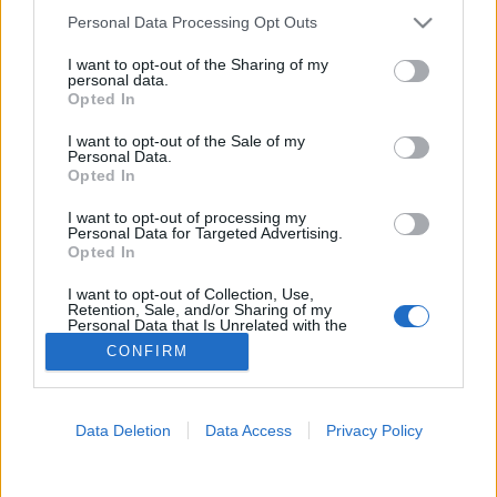
Please note that this website/app uses one or more Google
Personal Data Processing Opt Outs
Sárgaság
services and may gather and store information including but
not limited to your visit or usage behaviour. You may click to
I want to opt-out of the Sharing of my
personal data.
grant or deny consent to Google and its third-party tags to
Opted In
use your data for below specified purposes in below Google
consent section.
I want to opt-out of the Sale of my
Personal Data.
Opted In
I want to opt-out of processing my
Personal Data for Targeted Advertising.
Opted In
I want to opt-out of Collection, Use,
Retention, Sale, and/or Sharing of my
Personal Data that Is Unrelated with the
Purposes for which it was collected.
CONFIRM
Opted Out
Google consents
Data Deletion
Data Access
Privacy Policy
I want to allow Google to enable storage
related to advertising like cookies on web or
device identifiers in apps.