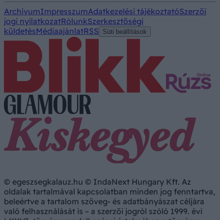
Archívum
Impresszum
Adatkezelési tájékoztató
Szerzői
jogi nyilatkozat
Rólunk
Szerkesztőségi
küldetés
Médiaajánlat
RSS
Süti beállítások
© egeszsegkalauz.hu © IndaNext Hungary Kft. Az
oldalak tartalmával kapcsolatban minden jog fenntartva,
beleértve a tartalom szöveg- és adatbányászat céljára
való felhasználását is – a szerzői jogról szóló 1999. évi