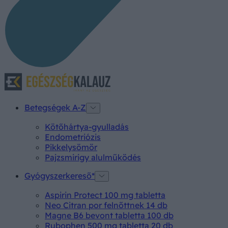
Betegségek A-Z
Kötőhártya-gyulladás
Endometriózis
Pikkelysömör
Pajzsmirigy alulműködés
Gyógyszerkereső*
Aspirin Protect 100 mg tabletta
Neo Citran por felnőttnek 14 db
Magne B6 bevont tabletta 100 db
Rubophen 500 mg tabletta 20 db