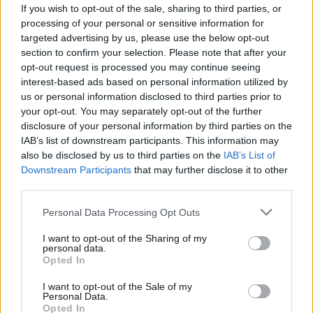
fel időben - a fáradtság az első jel
If you wish to opt-out of the sale, sharing to third parties, or
processing of your personal or sensitive information for
targeted advertising by us, please use the below opt-out
section to confirm your selection. Please note that after your
opt-out request is processed you may continue seeing
interest-based ads based on personal information utilized by
us or personal information disclosed to third parties prior to
your opt-out. You may separately opt-out of the further
disclosure of your personal information by third parties on the
IAB’s list of downstream participants. This information may
also be disclosed by us to third parties on the
IAB’s List of
Downstream Participants
that may further disclose it to other
third parties.
Please note that this website/app uses one or more Google
Personal Data Processing Opt Outs
services and may gather and store information including but
not limited to your visit or usage behaviour. You may click to
I want to opt-out of the Sharing of my
personal data.
grant or deny consent to Google and its third-party tags to
Opted In
use your data for below specified purposes in below Google
consent section.
I want to opt-out of the Sale of my
Personal Data.
Opted In