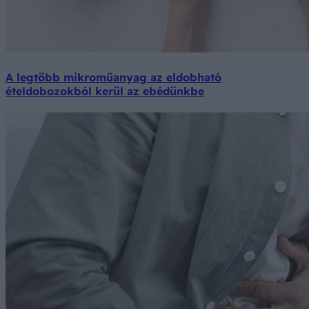
A legtöbb mikroműanyag az eldobható
ételdobozokból kerül az ebédünkbe