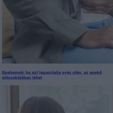
Epehomok: ha ezt tapasztalja evés után, az epekő
előszobájában lehet