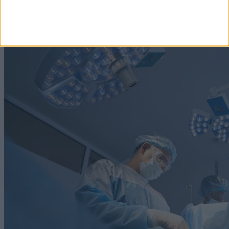
Címlapról ajánljuk