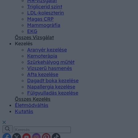
MR-vizsgálat
Triglicerid szint
LDL-koleszterin
Magas CRP
Mammográfia
EKG
Összes Vizsgálat
Kezelés
Aranyér kezelése
Kemoterápia
Szürkehályog műtét
Vízszerű hasmenés
Afta kezelése
Dagadt boka kezelése
Napallergia kezelése
Fülgyulladás kezelése
Összes Kezelés
Életmódváltás
Kutatás