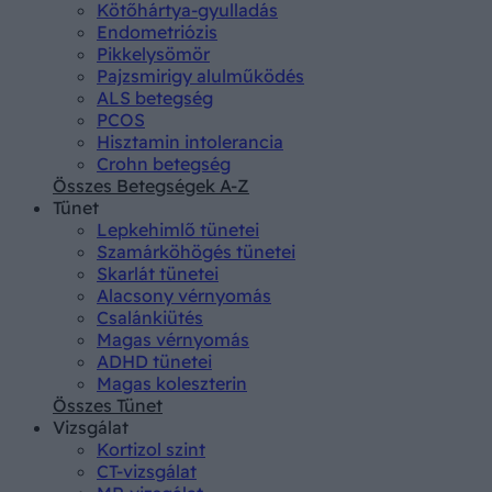
Kötőhártya-gyulladás
Endometriózis
Pikkelysömör
Pajzsmirigy alulműködés
ALS betegség
PCOS
Hisztamin intolerancia
Crohn betegség
Összes Betegségek A-Z
Tünet
Lepkehimlő tünetei
Szamárköhögés tünetei
Skarlát tünetei
Alacsony vérnyomás
Csalánkiütés
Magas vérnyomás
ADHD tünetei
Magas koleszterin
Összes Tünet
Vizsgálat
Kortizol szint
CT-vizsgálat