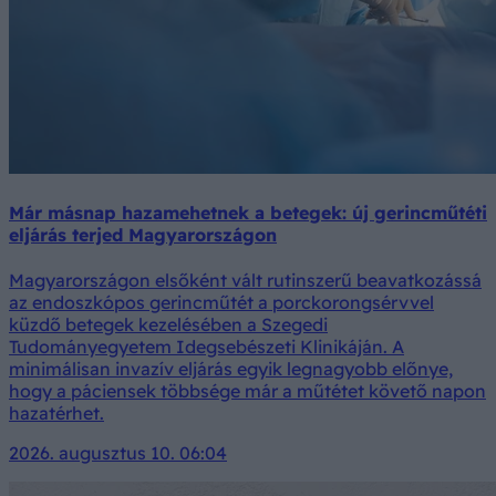
Már másnap hazamehetnek a betegek: új gerincműtéti
eljárás terjed Magyarországon
Magyarországon elsőként vált rutinszerű beavatkozássá
az endoszkópos gerincműtét a porckorongsérvvel
küzdő betegek kezelésében a Szegedi
Tudományegyetem Idegsebészeti Klinikáján. A
minimálisan invazív eljárás egyik legnagyobb előnye,
hogy a páciensek többsége már a műtétet követő napon
hazatérhet.
2026. augusztus 10. 06:04