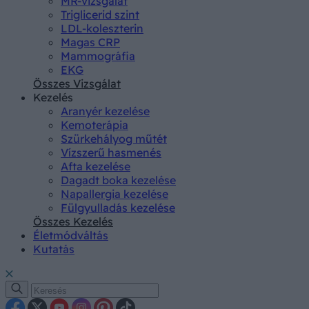
MR-vizsgálat
Triglicerid szint
LDL-koleszterin
Magas CRP
Mammográfia
EKG
Összes Vizsgálat
Kezelés
Aranyér kezelése
Kemoterápia
Szürkehályog műtét
Vízszerű hasmenés
Afta kezelése
Dagadt boka kezelése
Napallergia kezelése
Fülgyulladás kezelése
Összes Kezelés
Életmódváltás
Kutatás