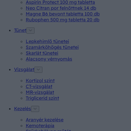
Aspirin Protect 100 mg tabletta
Neo Citran por felnőttnek 14 db
Magne B6 bevont tabletta 100 db
Rubophen 500 mg tabletta 20 db
Tünet
Lepkehimlő tünetei
Szamárköhögés tünetei
Skarlát tünetei
Alacsony vérnyomás
Vizsgálat
Kortizol szint
CT-vizsgálat
MR-vizsgálat
Triglicerid szint
Kezelés
Aranyér kezelése
Kemoterápia