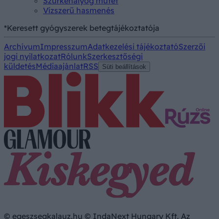
Szürkehályog műtét
Vízszerű hasmenés
*Keresett gyógyszerek betegtájékoztatója
Archívum
Impresszum
Adatkezelési tájékoztató
Szerzői
jogi nyilatkozat
Rólunk
Szerkesztőségi
küldetés
Médiaajánlat
RSS
Süti beállítások
© egeszsegkalauz.hu © IndaNext Hungary Kft. Az