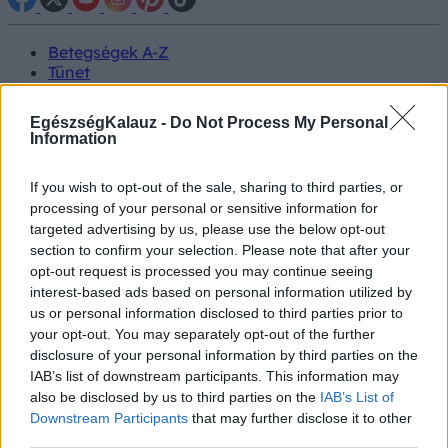
Betegségek A-Z
Tünet
Vizsgálat
Kezelés
EgészségKalauz -
Do Not Process My Personal
Életmódváltás
Information
Kutatás
Prevenció
If you wish to opt-out of the sale, sharing to third parties, or
Hírek
processing of your personal or sensitive information for
Videók
targeted advertising by us, please use the below opt-out
Kisállatok egészsége
section to confirm your selection. Please note that after your
opt-out request is processed you may continue seeing
#allergia
#influenza
#cukorbetegség
interest-based ads based on personal information utilized by
#orvosmeteorológia
#vérnyomás
#stroke
#rákbetegség
us or personal information disclosed to third parties prior to
#pajzsmirigy
#reflux
#ekcéma
#herpesz
your opt-out. You may separately opt-out of the further
Regisztráció
disclosure of your personal information by third parties on the
IAB’s list of downstream participants. This information may
also be disclosed by us to third parties on the
IAB’s List of
Downstream Participants
that may further disclose it to other
third parties.
Stressz-ellen