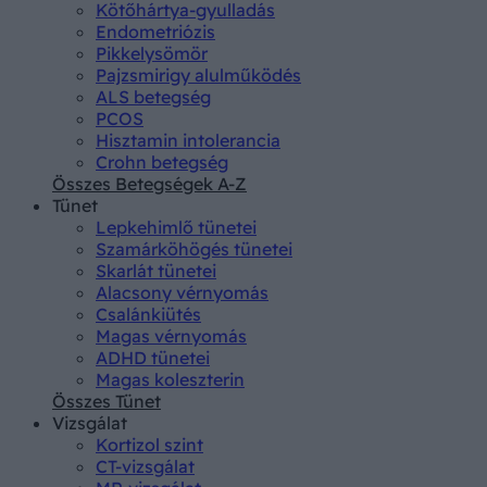
Kötőhártya-gyulladás
Endometriózis
Pikkelysömör
Pajzsmirigy alulműködés
ALS betegség
PCOS
Hisztamin intolerancia
Crohn betegség
Összes Betegségek A-Z
Tünet
Lepkehimlő tünetei
Szamárköhögés tünetei
Skarlát tünetei
Alacsony vérnyomás
Csalánkiütés
Magas vérnyomás
ADHD tünetei
Magas koleszterin
Összes Tünet
Vizsgálat
Kortizol szint
CT-vizsgálat