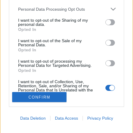
Please note that this website/app uses one or more Google
Personal Data Processing Opt Outs
Stressz-ellen
services and may gather and store information including but
not limited to your visit or usage behaviour. You may click to
I want to opt-out of the Sharing of my
personal data.
grant or deny consent to Google and its third-party tags to
Opted In
use your data for below specified purposes in below Google
consent section.
I want to opt-out of the Sale of my
Personal Data.
Opted In
I want to opt-out of processing my
Personal Data for Targeted Advertising.
Opted In
I want to opt-out of Collection, Use,
Retention, Sale, and/or Sharing of my
Personal Data that Is Unrelated with the
Purposes for which it was collected.
CONFIRM
Opted Out
Google consents
Data Deletion
Data Access
Privacy Policy
I want to allow Google to enable storage
related to advertising like cookies on web or