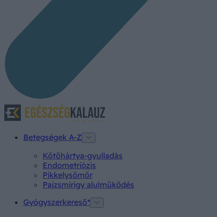
Betegségek A-Z
Kötőhártya-gyulladás
Endometriózis
Pikkelysömör
Pajzsmirigy alulműködés
Gyógyszerkereső*