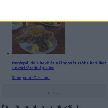
vaspótlást
Támogatott Tartalom
Meglepő, de a hekk és a lángos is szóba kerülhet
a nyári fáradtság ellen
Támogatott Tartalom
Értesüljön legújabb híreinkről hírlevelünkből