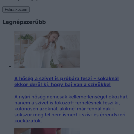
Feliratkozom
Legnépszerűbb
A hőség a szívet is próbára teszi – sokaknál
ekkor derül ki, hogy baj van a szívükkel
A nyári hőség nemcsak kellemetlenséget okozhat,
hanem a szívet is fokozott terhelésnek teszi ki,
különösen azoknál, akiknél már fennállnak –
sokszor még fel nem ismert – szív- és érrendszeri
kockázatok.