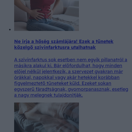
Ne írja a hőség számlájára! Ezek a tünetek
közelgő szívinfarktusra utalhatnak
A szívinfarktus sok esetben nem egyik pillanatról a
másikra alakul ki. Bár előfordulhat, hogy minden
előjel nélkül jelentkezik, a szervezet gyakran már
órákkal, napokkal vagy akár hetekkel korábban
figyelmeztető tüneteket küld. Ezeket sokan
egyszerű fáradtságnak, gyomorpanasznak, esetleg
a nagy melegnek tulajdonítják.