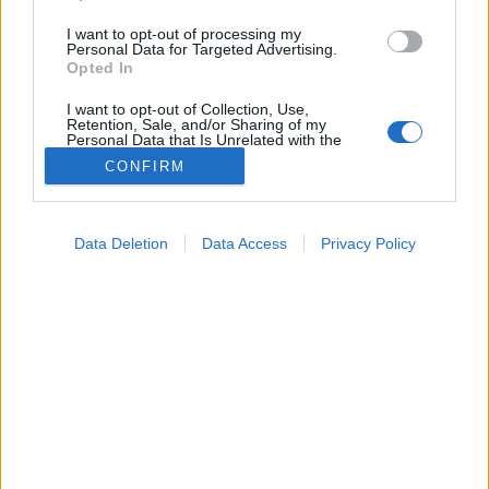
I want to opt-out of processing my
Personal Data for Targeted Advertising.
Opted In
I want to opt-out of Collection, Use,
Retention, Sale, and/or Sharing of my
Personal Data that Is Unrelated with the
Purposes for which it was collected.
CONFIRM
Opted Out
Google consents
Data Deletion
Data Access
Privacy Policy
I want to allow Google to enable storage
related to advertising like cookies on web or
Lelki egészség
device identifiers in apps.
2026. február 28. 14:34
Megosztás
Küldés
Küldés Messengeren
I want to allow my user data to be sent to
Google for online advertising purposes.
Tomanóczy Andrea
I want to allow Google to send me
szerkesztő
personalized advertising.
I want to allow Google to enable storage