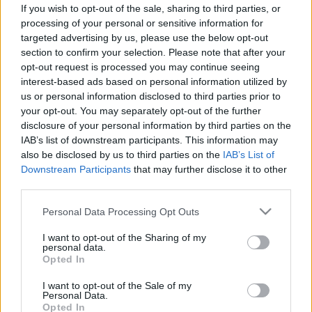
If you wish to opt-out of the sale, sharing to third parties, or
Hogyan találhat vissza a
processing of your personal or sensitive information for
nyugalomhoz egy állandóan pörgő
targeted advertising by us, please use the below opt-out
section to confirm your selection. Please note that after your
és zajos világban? – Hasznos
opt-out request is processed you may continue seeing
tanácsok stresszesebb időkre
interest-based ads based on personal information utilized by
us or personal information disclosed to third parties prior to
your opt-out. You may separately opt-out of the further
disclosure of your personal information by third parties on the
IAB’s list of downstream participants. This information may
also be disclosed by us to third parties on the
IAB’s List of
Downstream Participants
that may further disclose it to other
third parties.
Please note that this website/app uses one or more Google
Personal Data Processing Opt Outs
services and may gather and store information including but
not limited to your visit or usage behaviour. You may click to
I want to opt-out of the Sharing of my
personal data.
grant or deny consent to Google and its third-party tags to
Opted In
use your data for below specified purposes in below Google
consent section.
I want to opt-out of the Sale of my
Personal Data.
Opted In