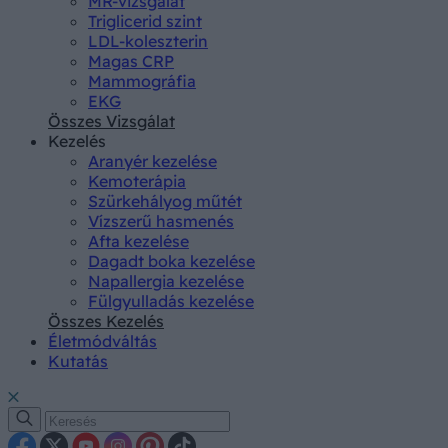
MR-vizsgálat
Triglicerid szint
LDL-koleszterin
Magas CRP
Mammográfia
EKG
Összes Vizsgálat
Kezelés
Aranyér kezelése
Kemoterápia
Szürkehályog műtét
Vízszerű hasmenés
Afta kezelése
Dagadt boka kezelése
Napallergia kezelése
Fülgyulladás kezelése
Összes Kezelés
Életmódváltás
Kutatás