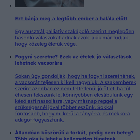
Ezt bánja meg a legtöbb ember a halála előtt
Egy ausztrál palliatív szakápoló szerint meglepően
hasonló válaszokat adnak azok, akik már tudják,
hogy közeleg életük vége.
Fogyni szeretne? Ezek az ételek jó választások
lehetnek vacsorára
Sokan úgy gondolják, hogy ha fogyni szeretnének,
a vacsorát teljesen ki kell hagyniuk. A szakemberek
szerint azonban ez nem feltétlenül jó ötlet: ha túl
éhesen fekszünk le, könnyebben elcsábulunk egy
késő esti nassolásra, vagy másnap reggel a
szükségesnél jóval többet eszünk. Sokkal
fontosabb, hogy mi kerül a tányérra, és mekkora
adagot fogyasztunk.
Állandóan köszörüli a torkát, pedig nem beteg?
Több oka is lehet a kellemetlen tünetnek