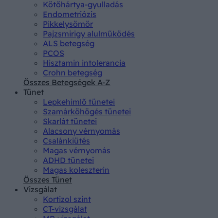
Kötőhártya-gyulladás
Endometriózis
Pikkelysömör
Pajzsmirigy alulműködés
ALS betegség
PCOS
Hisztamin intolerancia
Crohn betegség
Összes Betegségek A-Z
Tünet
Lepkehimlő tünetei
Szamárköhögés tünetei
Skarlát tünetei
Alacsony vérnyomás
Csalánkiütés
Magas vérnyomás
ADHD tünetei
Magas koleszterin
Összes Tünet
Vizsgálat
Kortizol szint
CT-vizsgálat