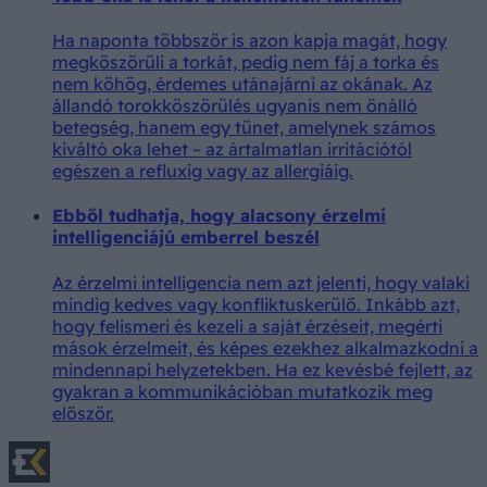
Ha naponta többször is azon kapja magát, hogy
megköszörüli a torkát, pedig nem fáj a torka és
nem köhög, érdemes utánajárni az okának. Az
állandó torokköszörülés ugyanis nem önálló
betegség, hanem egy tünet, amelynek számos
kiváltó oka lehet – az ártalmatlan irritációtól
egészen a refluxig vagy az allergiáig.
Ebből tudhatja, hogy alacsony érzelmi
intelligenciájú emberrel beszél
Az érzelmi intelligencia nem azt jelenti, hogy valaki
mindig kedves vagy konfliktuskerülő. Inkább azt,
hogy felismeri és kezeli a saját érzéseit, megérti
mások érzelmeit, és képes ezekhez alkalmazkodni a
mindennapi helyzetekben. Ha ez kevésbé fejlett, az
gyakran a kommunikációban mutatkozik meg
először.