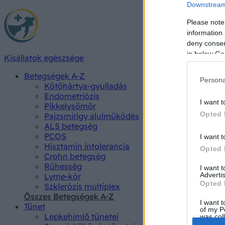
Downstream 
Please note
information 
deny consent
in below Go
Kisállatok egészsége
Betegségek A-Z
Persona
Kötőhártya-gyulladás
Endometriózis
I want t
Pikkelysömör
Opted 
Pajzsmirigy alulműködés
ALS betegség
PCOS
I want t
Hisztamin intolerancia
Opted 
Crohn betegség
Rühesség
I want 
Advertis
Lyme-kór
Opted 
Szklerózis multiplex
Összes Betegségek A-Z
I want t
Tünet
of my P
Lepkehimlő tünetei
was col