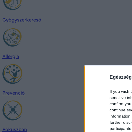
Gyógyszerkereső
Allergia
Egészség
If you wish 
Prevenció
sensitive in
confirm you
continue se
information 
further disc
participants
Fókuszban