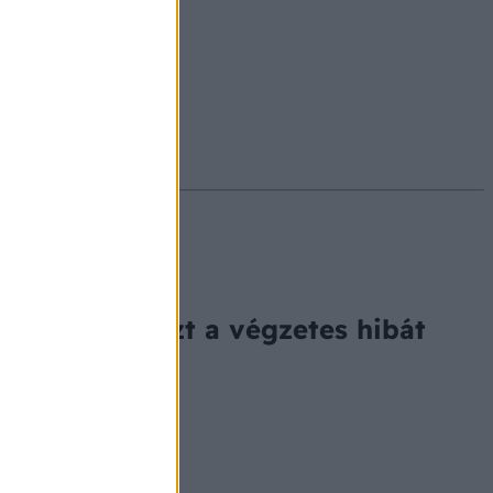
#ekcéma
#herpesz
lett, ugyanazt a végzetes hibát