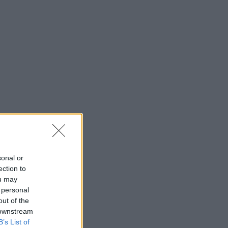
sonal or
ection to
ou may
 personal
out of the
 downstream
B’s List of