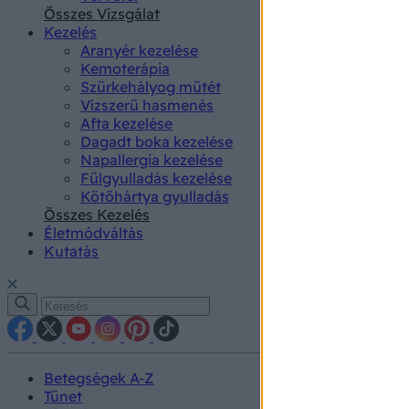
authenti
Összes Vizsgálat
Kezelés
Aranyér kezelése
Kemoterápia
Szürkehályog műtét
Vízszerű hasmenés
Afta kezelése
Dagadt boka kezelése
Napallergia kezelése
Fülgyulladás kezelése
Kötőhártya gyulladás
Összes Kezelés
Életmódváltás
Kutatás
Betegségek A-Z
Tünet