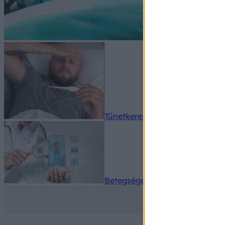
Tünetkereső
Betegségek A-Z