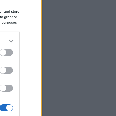
er and store
to grant or
ed purposes