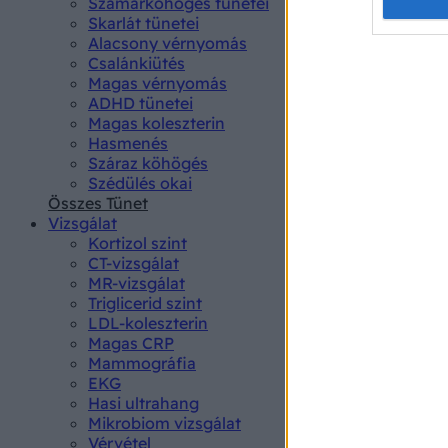
Opted 
Szamárköhögés tünetei
Skarlát tünetei
Alacsony vérnyomás
Google 
Csalánkiütés
Magas vérnyomás
I want t
ADHD tünetei
web or d
Magas koleszterin
Hasmenés
I want t
Száraz köhögés
purpose
Szédülés okai
Összes Tünet
I want 
Vizsgálat
Kortizol szint
I want t
CT-vizsgálat
web or d
MR-vizsgálat
Triglicerid szint
LDL-koleszterin
I want t
Magas CRP
or app.
Mammográfia
EKG
I want t
Hasi ultrahang
Mikrobiom vizsgálat
I want t
Vérvétel