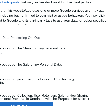
Participants
that may further disclose it to other third parties.
 that this website/app uses one or more Google services and may gath
including but not limited to your visit or usage behaviour. You may click 
 to Google and its third-party tags to use your data for below specifi
ogle consent section.
l Data Processing Opt Outs
o opt-out of the Sharing of my personal data.
In
o opt-out of the Sale of my Personal Data.
In
to opt-out of processing my Personal Data for Targeted
ing.
In
o opt-out of Collection, Use, Retention, Sale, and/or Sharing
ersonal Data that Is Unrelated with the Purposes for which it
lected.