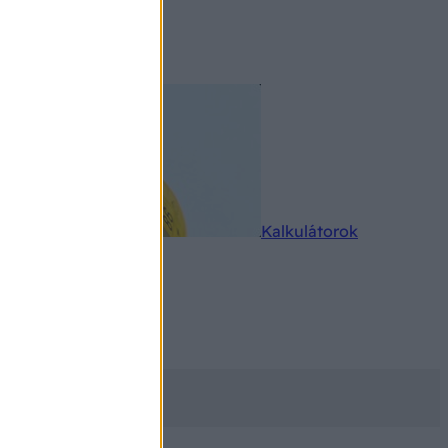
rkereső
Kalkulátorok