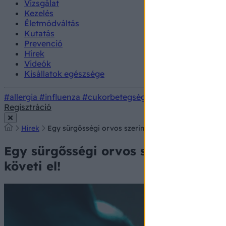
Vizsgálat
Kezelés
Életmódváltás
Kutatás
Prevenció
Hírek
Videók
Kisállatok egészsége
#allergia
#influenza
#cukorbetegség
#orvosmeteorológi
Regisztráció
Hírek
Egy sürgősségi orvos szerint mindenki, akinek szívro
Egy sürgősségi orvos szerint minden
követi el!